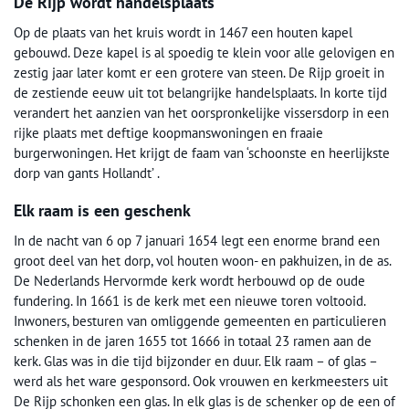
De Rijp wordt handelsplaats
Op de plaats van het kruis wordt in 1467 een houten kapel
gebouwd. Deze kapel is al spoedig te klein voor alle gelovigen en
zestig jaar later komt er een grotere van steen. De Rijp groeit in
de zestiende eeuw uit tot belangrijke handelsplaats. In korte tijd
verandert het aanzien van het oorspronkelijke vissersdorp in een
rijke plaats met deftige koopmanswoningen en fraaie
burgerwoningen. Het krijgt de faam van ‘schoonste en heerlijkste
dorp van gants Hollandt’ .
Elk raam is een geschenk
In de nacht van 6 op 7 januari 1654 legt een enorme brand een
groot deel van het dorp, vol houten woon- en pakhuizen, in de as.
De Nederlands Hervormde kerk wordt herbouwd op de oude
fundering. In 1661 is de kerk met een nieuwe toren voltooid.
Inwoners, besturen van omliggende gemeenten en particulieren
schenken in de jaren 1655 tot 1666 in totaal 23 ramen aan de
kerk. Glas was in die tijd bijzonder en duur. Elk raam – of glas –
werd als het ware gesponsord. Ook vrouwen en kerkmeesters uit
De Rijp schonken een glas. In elk glas is de schenker op de een of