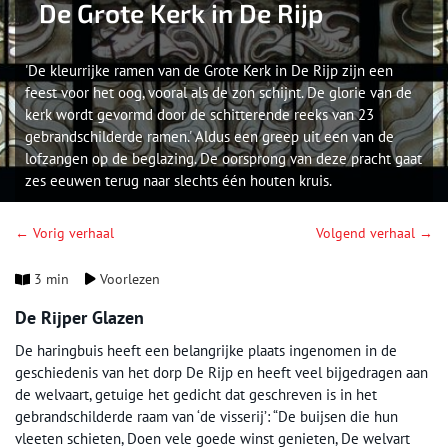
De Grote Kerk in De Rijp
'De kleurrijke ramen van de Grote Kerk in De Rijp zijn een
feest voor het oog, vooral als de zon schijnt. De glorie van de
kerk wordt gevormd door de schitterende reeks van 23
gebrandschilderde ramen.' Aldus een greep uit een van de
lofzangen op de beglazing. De oorsprong van deze pracht gaat
zes eeuwen terug naar slechts één houten kruis.
← Vorig verhaal
Volgend verhaal →
3 min
Voorlezen
De Rijper Glazen
De haringbuis heeft een belangrijke plaats ingenomen in de
geschiedenis van het dorp De Rijp en heeft veel bijgedragen aan
de welvaart, getuige het gedicht dat geschreven is in het
gebrandschilderde raam van ‘de visserij’: “De buijsen die hun
vleeten schieten, Doen vele goede winst genieten, De welvart