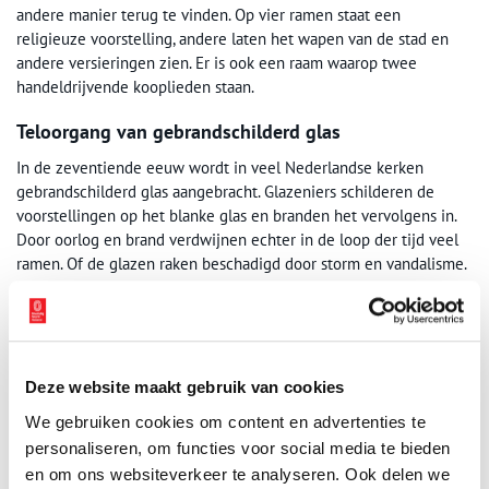
andere manier terug te vinden. Op vier ramen staat een
religieuze voorstelling, andere laten het wapen van de stad en
andere versieringen zien. Er is ook een raam waarop twee
handeldrijvende kooplieden staan.
Teloorgang van gebrandschilderd glas
In de zeventiende eeuw wordt in veel Nederlandse kerken
gebrandschilderd glas aangebracht. Glazeniers schilderen de
voorstellingen op het blanke glas en branden het vervolgens in.
Door oorlog en brand verdwijnen echter in de loop der tijd veel
ramen. Of de glazen raken beschadigd door storm en vandalisme.
Bovendien is glas van nature gevoelig voor verwering. In de
meeste kerken verwijdert men de gehavende ramen uiteindelijk
en worden ze door blank glas vervangen.
Uniek behoud van de Rijper Glazen
Deze website maakt gebruik van cookies
Ook in de Grote Kerk van De Rijp is de nodige schade aangericht,
We gebruiken cookies om content en advertenties te
vooral door storm, verwering en baldadigheid. De vele
personaliseren, om functies voor social media te bieden
restauraties in de loop der tijd, en de rapporten die daarover
en om ons websiteverkeer te analyseren. Ook delen we
bewaard zijn gebleven, getuigen van de liefde van onze