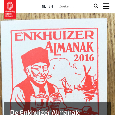
NL
EN
De Enkhuizer Almanak: