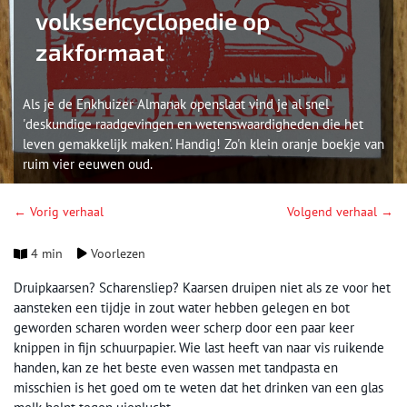
volksencyclopedie op
zakformaat
Als je de Enkhuizer Almanak openslaat vind je al snel
'deskundige raadgevingen en wetenswaardigheden die het
leven gemakkelijk maken'. Handig! Zo'n klein oranje boekje van
ruim vier eeuwen oud.
← Vorig verhaal
Volgend verhaal →
4 min
Voorlezen
Druipkaarsen? Scharensliep? Kaarsen druipen niet als ze voor het
aansteken een tijdje in zout water hebben gelegen en bot
geworden scharen worden weer scherp door een paar keer
knippen in fijn schuurpapier. Wie last heeft van naar vis ruikende
handen, kan ze het beste even wassen met tandpasta en
misschien is het goed om te weten dat het drinken van een glas