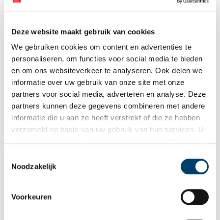
Deze website maakt gebruik van cookies
We gebruiken cookies om content en advertenties te
personaliseren, om functies voor social media te bieden
en om ons websiteverkeer te analyseren. Ook delen we
Enkele voorbeelden van de Enkhuizer Almanak verschenen in de 19e eeuw,
informatie over uw gebruik van onze site met onze
1803-1884. Collectie Koninklijke Bibliotheek (KB), beeld via
Wikimedia Commons
,
partners voor social media, adverteren en analyse. Deze
publiek domein.
partners kunnen deze gegevens combineren met andere
Misleidend ‘Enkhuizer’?
informatie die u aan ze heeft verstrekt of die ze hebben
verzameld op basis van uw gebruik van hun services. U
De naam ‘Enkhuizer Almanak’ zet je wel op een verkeerd spoor,
gaat akkoord met de cookies en het
privacystatement
want de historie van het de compacte volksencyclopedie begon
als u onze website blijft gebruiken.
in Amsterdam. Althans zo werd lange tijd gedacht. Het oudste
Toestemmingsselectie
volledige exemplaar uit 1686 draagt het wapen van Amsterdam.
Noodzakelijk
In september 2015 heeft Uitgever Fransje Jonkert echter een zes
jaar ouder exemplaar op de kop getikt, waarin staat: “Gedrukt in
Enkhuizen bij Jan Potjen in 1680”.
Voorkeuren
Vanaf het einde van de negentiende eeuw heeft de uitgever