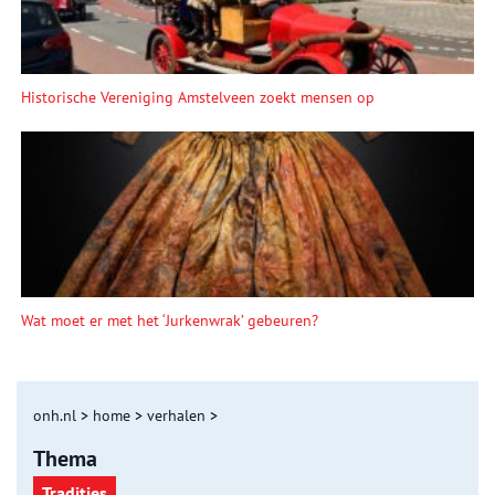
Historische Vereniging Amstelveen zoekt mensen op
Wat moet er met het ‘Jurkenwrak’ gebeuren?
onh.nl
>
home
>
verhalen
>
Thema
Tradities