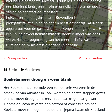
nieuws. De gemeente Alkmaar is druk bezig deze polder tot
een bloeiend bedrijventerrein te ontwikkelen. Aan de oostkant
van de polder staat de imposante
huisvuilverbrandingsinstallatie. Bovendien is er een
piekgasinstallatie in de polder en heeft gasbedrijf TAQA er de
apparatuur voor de gasopslag in de Bergermeer gebouwd. Het
is nu bijna onvoorstelbaar, maar de Boekelermeer was eens
water. Na de droogmaking van het meer in 1569 was de polder
ruim een eeuw als drassig rietland in gebruik.
← Vorig verhaal
Volgend verhaal →
3 min
Voorlezen
Boekelermeer droog en weer blank
Het Boekelermeer vormde een van de vele wateren in de
omgeving van Alkmaar. In 1567 werden de eerste stappen gezet
om het meer droog te maken. In dat jaar kregen Jarigh van
Tjepma en Jacob Reyersz. een octrooi of concessie om het
Boekelermeer te mogen inpolderen. Tjepma kwam uit Friesland