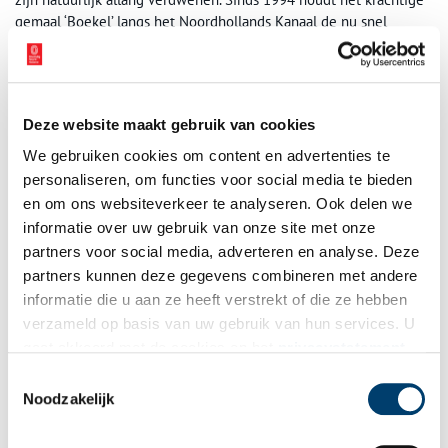
gemaal ‘Boekel’ langs het Noordhollands Kanaal de nu snel
veranderende Boekelermeer droog. Want na het water, het riet en
het weiland volgt momenteel moderne bedrijvigheid. De
investering van Gerard van Egmond werpt nog steeds vrucht af,
maar wel op een manier die hij zeker niet heeft voorzien. Gerards
Deze website maakt gebruik van cookies
portret behoort tot de collectie van het Stedelijk Museum
Alkmaar.
We gebruiken cookies om content en advertenties te
personaliseren, om functies voor social media te bieden
www.boekelermeerzuid.nl
en om ons websiteverkeer te analyseren. Ook delen we
www.hvcgroep.nl
informatie over uw gebruik van onze site met onze
www.boekelermeer.biz
partners voor social media, adverteren en analyse. Deze
www.stedelijkmuseumalkmaar.nl
partners kunnen deze gegevens combineren met andere
Publicatiedatum: 21/04/2011
informatie die u aan ze heeft verstrekt of die ze hebben
verzameld op basis van uw gebruik van hun services. U
gaat akkoord met de cookies en het
privacystatement
als u onze website blijft gebruiken.
Toestemmingsselectie
Noodzakelijk
Ontvang de nieuwsbrief