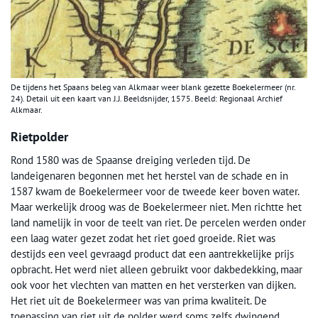
De tijdens het Spaans beleg van Alkmaar weer blank gezette Boekelermeer (nr.
24). Detail uit een kaart van J.J. Beeldsnijder, 1575. Beeld: Regionaal Archief
Alkmaar.
Rietpolder
Rond 1580 was de Spaanse dreiging verleden tijd. De
landeigenaren begonnen met het herstel van de schade en in
1587 kwam de Boekelermeer voor de tweede keer boven water.
Maar werkelijk droog was de Boekelermeer niet. Men richtte het
land namelijk in voor de teelt van riet. De percelen werden onder
een laag water gezet zodat het riet goed groeide. Riet was
destijds een veel gevraagd product dat een aantrekkelijke prijs
opbracht. Het werd niet alleen gebruikt voor dakbedekking, maar
ook voor het vlechten van matten en het versterken van dijken.
Het riet uit de Boekelermeer was van prima kwaliteit. De
toepassing van riet uit de polder werd soms zelfs dwingend