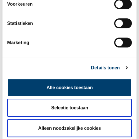
Wilt u op de hoogte blijven van de mooiste verhalen en het
Voorkeuren
laatste erfgoednieuws? Schrijf u dan nu in voor onze
wekelijkse nieuwsbrief!
Statistieken
Marketing
Bij inschrijving gaat u akkoord met ons
privacybeleid
.
Aanvullingen
Details tonen
Vul deze informatie aan of geef een reactie.
Alle cookies toestaan
Selectie toestaan
Vereiste velden zijn gemarkeerd met *. Het e-mailadres wordt niet
gepubliceerd.
Alleen noodzakelijke cookies
Naam
*