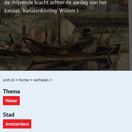
de drijvende kracht achter de aanleg van het
kanaal: 'kanalenkoning' Willem I.
onh.nl
>
home
>
verhalen
>
Thema
Water
Stad
Amsterdam