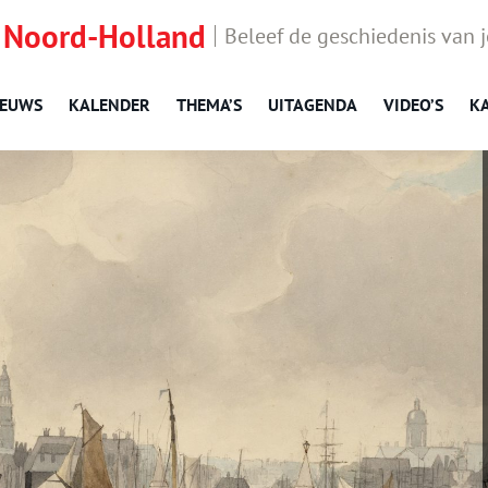
 Noord-Holland
Beleef de geschiedenis van 
IEUWS
KALENDER
THEMA’S
UITAGENDA
VIDEO’S
K