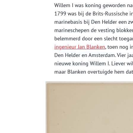
Willem I was koning geworden na e
1799 was bij de Brits-Russische i
marinebasis bij Den Helder een zw
marineschepen de vesting blokker
belemmerd door een slecht toegan
ingenieur Jan Blanken
, toen nog i
Den Helder en Amsterdam. Vier jaa
nieuwe koning Willem I. Liever wil
maar Blanken overtuigde hem dat 