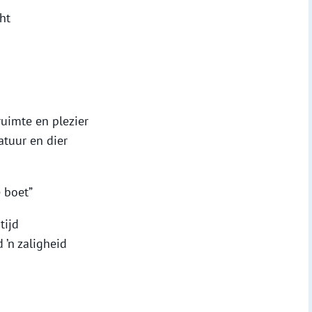
ht
uimte en plezier
atuur en dier
e boet”
tijd
 ’n zaligheid