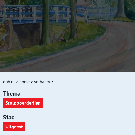
onh.nl
>
home
>
verhalen
>
Thema
Stolpboerderijen
Stad
Uitgeest