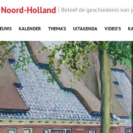
 Noord-Holland
Beleef de geschiedenis van 
IEUWS
KALENDER
THEMA’S
UITAGENDA
VIDEO’S
K