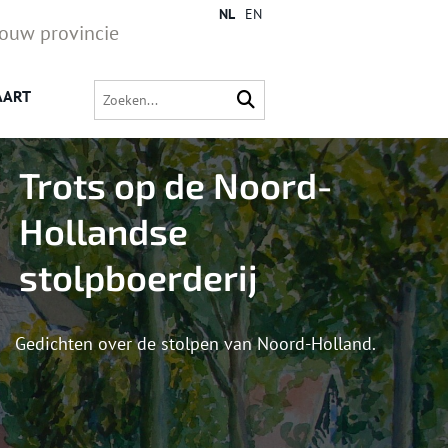
NL
EN
jouw provincie
AART
Trots op de Noord-
Hollandse
stolpboerderij
Gedichten over de stolpen van Noord-Holland.