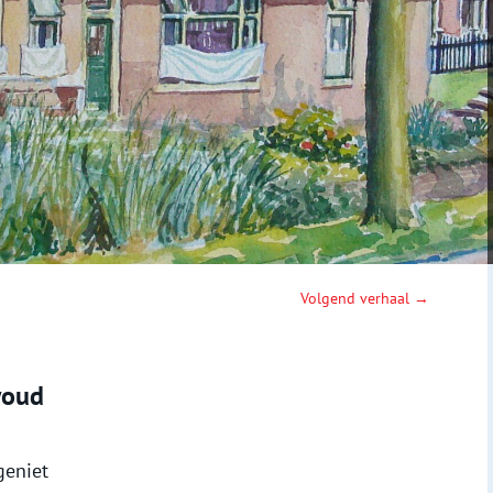
Volgend verhaal →
woud
geniet