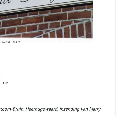
w
 toe
j
rtoom-Bruin, Heerhugowaard. Inzending van Marry