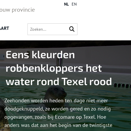
NL
EN
jouw provincie
AART
Eens kleurden
robbenkloppers het
water rond Texel rood
Zeehonden worden heden ten dage niet meer
doodgeknuppeld, ze worden gered en zo nodig
opgevangen, zoals bij Ecomare op Texel. Hoe
anders was dat aan het begin van de twintigste