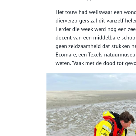
Het touw had weliswaar een wond 
dierverzorgers zal dit vanzelf he
Eerder die week werd nóg een zeeh
docent van een middelbare school d
geen zeldzaamheid dat stukken net
Ecomare, een Texels natuurmuseu
weten. ‘Vaak met de dood tot gevol