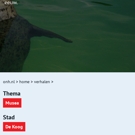
eeuw.
onh.nl
>
home
>
verhalen
>
Thema
Musea
Stad
De Koog