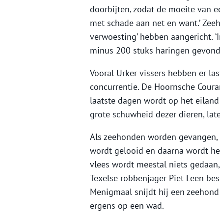
doorbijten, zodat de moeite van e
met schade aan net en want.’ Zee
verwoesting’ hebben aangericht
.
‘
minus 200 stuks haringen gevond
Vooral Urker vissers hebben er la
concurrentie. De Hoornsche Couran
laatste dagen wordt op het eilan
grote schuwheid dezer dieren, late
Als zeehonden worden gevangen, w
wordt gelooid en daarna wordt het
vlees wordt meestal niets gedaan, 
Texelse robbenjager Piet Leen best 
Menigmaal snijdt hij een zeehond o
ergens op een wad.