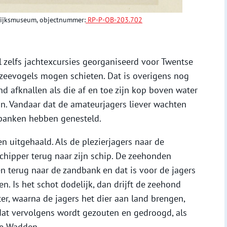
 Rijksmuseum, objectnummer:
RP-P-OB-203.702
 zelfs jachtexcursies georganiseerd voor Twentse
 zeevogels mogen schieten. Dat is overigens nog
nd afknallen als die af en toe zijn kop boven water
ijn. Vandaar dat de amateurjagers liever wachten
dbanken hebben genesteld.
 uitgehaald. Als de plezierjagers naar de
schipper terug naar zijn schip. De zeehonden
en terug naar de zandbank en dat is voor de jagers
en. Is het schot dodelijk, dan drijft de zeehond
r, waarna de jagers het dier aan land brengen,
 dat vervolgens wordt gezouten en gedroogd, als
de Wadden.