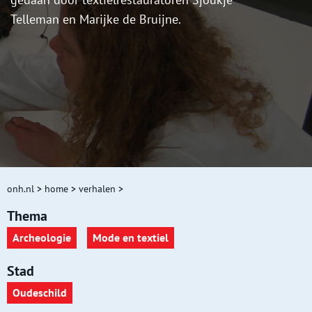
Telleman en Marijke de Bruijne.
onh.nl
>
home
>
verhalen
>
Thema
Archeologie
Mode en textiel
Stad
Oudeschild