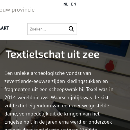
NL
EN
jouw provincie
AART
Tex­tiel­schat uit zee
Een unieke archeologische vondst van
zeventiende-eeuwse zijden kledingstukken en
fragmenten uit een scheepswrak bij Texel was in
2014 wereldnieuws. Waarschijnlijk was de kist
vol textiel eigendom van een zeer welgestelde
dame, vermoedelijk uit de kringen van het
Engelse hof. In de jaren erna werd er onderzoek
gedaan door textielrestauratoren Sjoukje