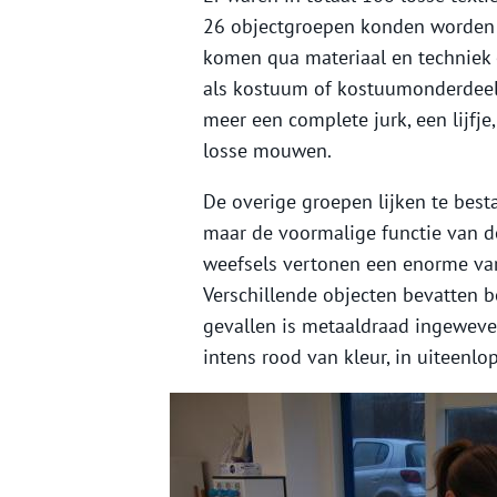
26 objectgroepen konden worden 
komen qua materiaal en techniek 
als kostuum of kostuumonderdeel 
meer een complete jurk, een lijfje
losse mouwen.
De overige groepen lijken te besta
maar de voormalige functie van dez
weefsels vertonen een enorme varia
Verschillende objecten bevatten b
gevallen is metaaldraad ingeweven
intens rood van kleur, in uiteenlo