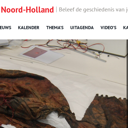
 Noord-Holland
Beleef de geschiedenis van 
IEUWS
KALENDER
THEMA’S
UITAGENDA
VIDEO’S
K