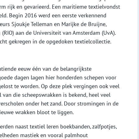
rm rijk en gevarieerd. Een maritieme textielvondst
reld. Begin 2016 werd een eerste verkennend
urs Sjoukje Telleman en Marijke de Bruijne,
 (RIO) aan de Universiteit van Amsterdam (UvA).
icht gekregen in de opgedoken textielcollectie.
tiende eeuw één van de belangrijkste
 goede dagen lagen hier honderden schepen voor
elost te worden. Op deze plek vergingen ook veel
l van die scheepswrakken is bekend, heel veel
verscholen onder het zand. Door stromingen in de
uwe wrakken bloot te liggen.
den naast textiel leren boekbanden, zalfpotjes,
eelheden mastiek en vooral palmhout