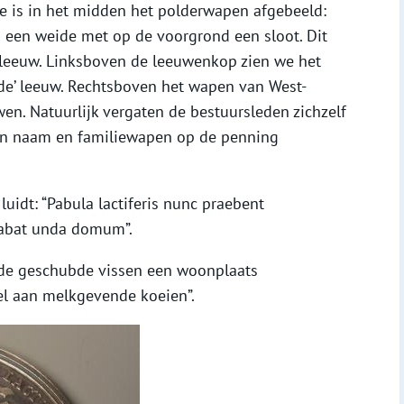
e is in het midden het polderwapen afgebeeld:
 een weide met op de voorgrond een sloot. Dit
eeuw. Linksboven de leeuwenkop zien we het
de’ leeuw. Rechtsboven het wapen van West-
wen. Natuurlijk vergaten de bestuursleden zichzelf
 hun naam en familiewapen op de penning
uidt: “Pabula lactiferis nunc praebent
dabat unda domum”.
n de geschubde vissen een woonplaats
el aan melkgevende koeien”.