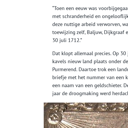
“Toen een eeuw was voorbijgegaa
met schranderheid en ongelooflij
deze nuttige arbeid verworven, w
toewijzing zelf, Baljuw, Dijkgraa
30 juli 1712.”
Dat klopt allemaal precies. Op 30
kavels nieuw land plaats onder de
Purmerend. Daartoe trok een lan
briefje met het nummer van een ka
een naam van een geldschieter. De
jaar de droogmaking werd herdac