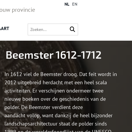
NL
EN
jouw provincie
AART
Beemster 1612-1712
In 1612 viel de Beemster droog. Dat feit wordt in
2012 uitgebreid herdacht met een heel scala
activiteiten. Er verschijnen ondermeer twee
nieuwe boeken over de geschiedenis van de
polder. De Beemster verdient deze
aandacht volop, want dankzij de heel bijzonder
landschapsarchitectuur staat de polder sinds
1999 op de werelderfgoedlijst van de UNESCO.