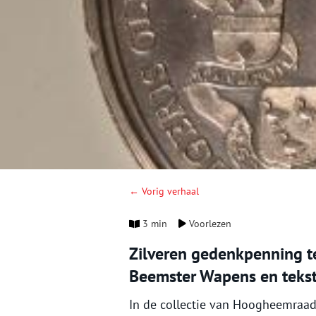
← Vorig verhaal
3 min
Voorlezen
Zilveren gedenkpenning t
Beemster Wapens en teks
In de collectie van Hoogheemraad