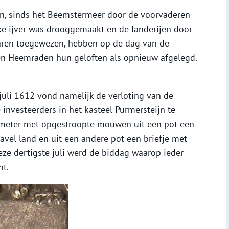
n, sinds het Beemstermeer door de voorvaderen
ke ijver was drooggemaakt en de landerijen door
aren toegewezen, hebben op de dag van de
f en Heemraden hun geloften als opnieuw afgelegd.
 juli 1612 vond namelijk de verloting van de
 investeerders in het kasteel Purmersteijn te
dmeter met opgestroopte mouwen uit een pot een
vel land en uit een andere pot een briefje met
ze dertigste juli werd de biddag waarop ieder
ht.