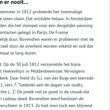
 er nooit…
 Beemster in 1812 probeerde het toenmalige
 laten slaan. Dat mislukte helaas. In Amsterdam
den die het stempel voor een dergelijke penning
ntacten gelegd in Parijs. De Franse
kelijk duur. Bovendien waren er problemen met de
icieel door de overheid worden erkend en ook dat
maal te lang duren.
. Op de 30 juli 1812 verzamelde het bijna
het Heerenhuis in Middenbeemster. Vervolgens
rk. Daar hield ds. G.J. van der Kuyp een leerrede
 vers 7: “Gedenkt aen de dagen van oudts,
hte (…)”. De preek viel zo goed in de smaak dat
n cadeau deed. Bovendien werd besloten de
 verscheen in 1813. Zo had men toch een blijvend