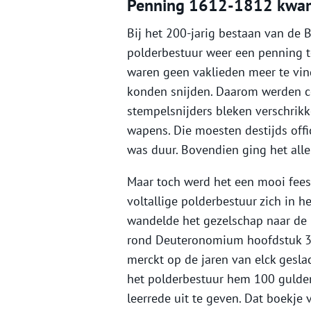
Penning 1612-1812 kwam
Bij het 200-jarig bestaan van de
polderbestuur weer een penning te
waren geen vaklieden meer te vin
konden snijden. Daarom werden co
stempelsnijders bleken verschrik
wapens. Die moesten destijds off
was duur. Bovendien ging het alle
Maar toch werd het een mooi feest
voltallige polderbestuur zich in 
wandelde het gezelschap naar de ke
rond Deuteronomium hoofdstuk 32,
merckt op de jaren van elck geslac
het polderbestuur hem 100 gulde
leerrede uit te geven. Dat boekje