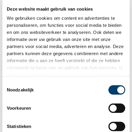
twee verschillende werelderfgoed sites op de UNESCO lijst. Het
Deze website maakt gebruik van cookies
is ook erg opmerkelijk als je kijkt naar het ontstaan en de functie
We gebruiken cookies om content en advertenties te
van beide monumenten. Er is namelijk sprake van een markant
personaliseren, om functies voor social media te bieden
contrast: de Beemster ontstond vanuit de behoefte om water
droog te malen; de Stelling van Amsterdam werd juist gecreëerd
en om ons websiteverkeer te analyseren. Ook delen we
om land onder water te kunnen zetten. Wie de Beemster bekijkt
informatie over uw gebruik van onze site met onze
met de contrasten land-water en droogleggen-inunderen in
partners voor social media, adverteren en analyse. Deze
gedachten, ziet veel meer dan alleen een polder met koeien en
partners kunnen deze gegevens combineren met andere
kaas.
informatie die u aan ze heeft verstrekt of die ze hebben
verzameld op basis van uw gebruik van hun services. U
gaat akkoord met de cookies en het
privacystatement
als u onze website blijft gebruiken.
Toestemmingsselectie
Noodzakelijk
Voorkeuren
Statistieken