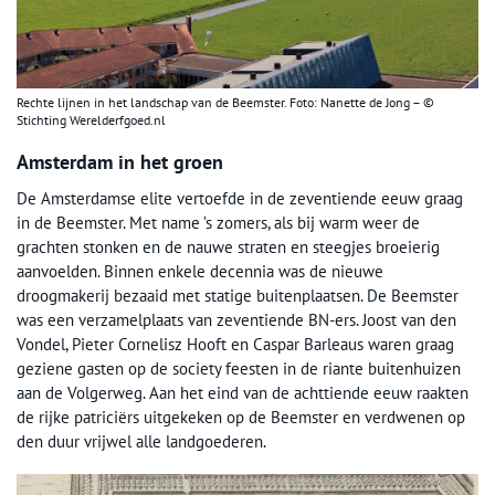
Rechte lijnen in het landschap van de Beemster. Foto: Nanette de Jong – ©
Stichting Werelderfgoed.nl
Amsterdam in het groen
De Amsterdamse elite vertoefde in de zeventiende eeuw graag
in de Beemster. Met name ’s zomers, als bij warm weer de
grachten stonken en de nauwe straten en steegjes broeierig
aanvoelden. Binnen enkele decennia was de nieuwe
droogmakerij bezaaid met statige buitenplaatsen. De Beemster
was een verzamelplaats van zeventiende BN-ers. Joost van den
Vondel, Pieter Cornelisz Hooft en Caspar Barleaus waren graag
geziene gasten op de society feesten in de riante buitenhuizen
aan de Volgerweg. Aan het eind van de achttiende eeuw raakten
de rijke patriciërs uitgekeken op de Beemster en verdwenen op
den duur vrijwel alle landgoederen.