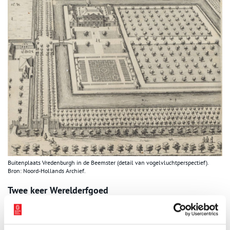
Buitenplaats Vredenburgh in de Beemster (detail van vogelvluchtperspectief).
Bron: Noord-Hollands Archief.
Twee keer Werelderfgoed
In het zuiden van de Beemster komen twee ‘werelderfgoederen’
samen: de Beemsterpolder en de Stelling van Amsterdam. Dit is
een unicum in de wereld: geen enkel ander gebied staat met