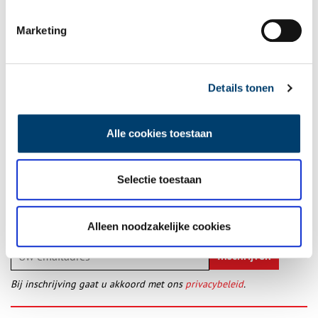
Marketing
Fort Jisperweg (Foto Fons Brasser, 1984). Bron: Noord-Hollands Archief.
Publicatiedatum: 24/03/2014
Details tonen
Alle cookies toestaan
Ontvang de nieuwsbrief
Wilt u op de hoogte blijven van de mooiste verhalen en het
Selectie toestaan
laatste erfgoednieuws? Schrijf u dan nu in voor onze
wekelijkse nieuwsbrief!
Alleen noodzakelijke cookies
Bij inschrijving gaat u akkoord met ons
privacybeleid
.