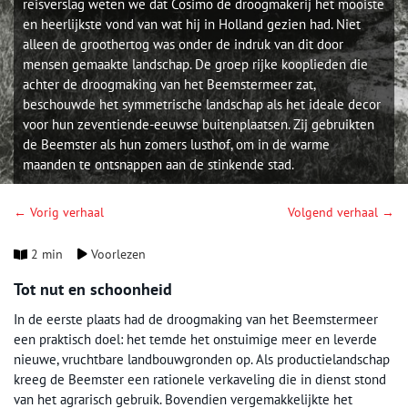
reisverslag weten we dat Cosimo de droogmakerij het mooiste
en heerlijkste vond van wat hij in Holland gezien had. Niet
alleen de groothertog was onder de indruk van dit door
mensen gemaakte landschap. De groep rijke kooplieden die
achter de droogmaking van het Beemstermeer zat,
beschouwde het symmetrische landschap als het ideale decor
voor hun zeventiende-eeuwse buitenplaatsen. Zij gebruikten
de Beemster als hun zomers lusthof, om in de warme
maanden te ontsnappen aan de stinkende stad.
← Vorig verhaal
Volgend verhaal →
2 min
Voorlezen
Tot nut en schoonheid
In de eerste plaats had de droogmaking van het Beemstermeer
een praktisch doel: het temde het onstuimige meer en leverde
nieuwe, vruchtbare landbouwgronden op. Als productielandschap
kreeg de Beemster een rationele verkaveling die in dienst stond
van het agrarisch gebruik. Bovendien vergemakkelijkte het