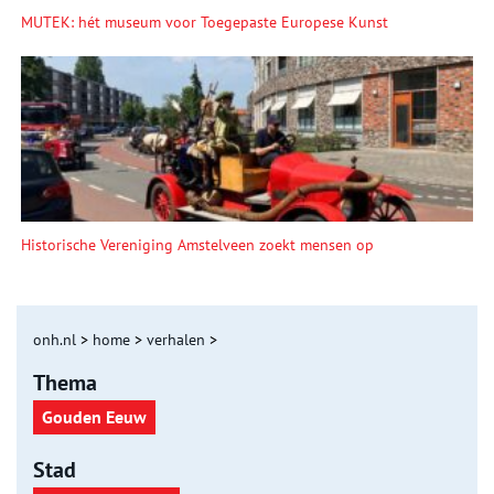
MUTEK: hét museum voor Toegepaste Europese Kunst
Historische Vereniging Amstelveen zoekt mensen op
onh.nl
>
home
>
verhalen
>
Thema
Gouden Eeuw
Stad