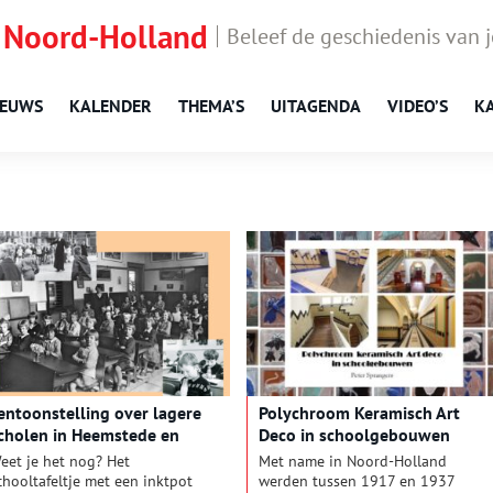
 Noord-Holland
Beleef de geschiedenis van 
IEUWS
KALENDER
THEMA’S
UITAGENDA
VIDEO’S
K
entoonstelling over lagere
Polychroom Keramisch Art
cholen in Heemstede en
Deco in schoolgebouwen
ennebroek
eet je het nog? Het
Met name in Noord-Holland
chooltafeltje met een inktpot
werden tussen 1917 en 1937