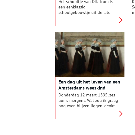
Het schooltje van Dik Trom is
K
een eenklassig
S
schoolgebouwtje uit de late
m
19e eeuw. Schrijver C. Joh.
w
Kieviet gaf er les en schreef er
p
zijn beroemde Dik Trom reeks.
l
Dankzij de inspanningen van
h
velen is het sinds 2013 een
o
kinderboekenmuseum.
k
K
g
e
k
l
o
Een dag uit het leven van een
K
Amsterdams weeskind
D
j
Donderdag 12 maart 1895, zes
uur ’s morgens. Wat zou ik graag
nog even blijven liggen, denkt
Johanna Wijnberg als ze om zes
uur gewekt wordt door de
groothuismoeder. Om zich heen
hoort ze de andere meisjes uit
bed stappen, de houten vloer