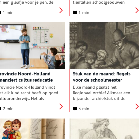
n een gleufje voor je pen, de
tientallen schoolgebouwen
etterdoos, het opdreunen van
voorzien van tegels en
1 min
1 min
e tafels, de blinde kaart
tegeltableaus met figuratie in
aarop je de plaatsen moest
het interieur. Dit fenomeen
anwijzen? En ken je de namen
wordt voor het eerst uitgebreid
an klasgenootjes en van de
besproken en visueel gemaakt
uffen en meesters nog?
in een nieuwe publicatie van
Peter Sprangers, die nu online
beschikbaar is.
rovincie Noord-Holland
Stuk van de maand: Regels
inanciert cultuureducatie
voor de schoolmeester
rovincie Noord-Holland vindt
Elke maand plaatst het
at elk kind recht heeft op goed
Regionaal Archief Alkmaar een
ultuuronderwijs. Net als
bijzonder archiefstuk uit de
oorgaande jaren financiert de
collectie in de schijnwerpers.
2 min
3 min
rovincie daarom met €
Deze keer: een reglement voor
50.000 per jaar het
de schoolmeester van Heiloo uit
rogramma Cultuureducatie
1756, dat ook mooi laat zien
et Kwaliteit, waarin scholen en
wat de dorpskinderen toen
ulturele instellingen
allemaal leerden. Het reglement
amenwerken om kunst en
voor de schoolmeester van