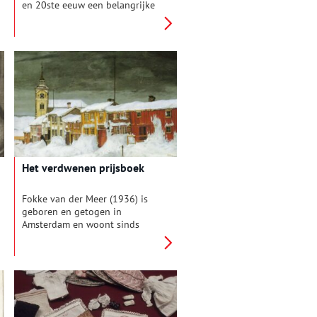
en 20ste eeuw een belangrijke
rol vervuld in het katholieke
onderwijs in Nederland,
waaronder dat van Heemstede
en Bennebroek. Hoe is het
katholieke onderwijs in
Nederland en in beide dorpen
ontstaan, wie gaven er les en
waar kwamen de zusters
vandaan?
Het verdwenen prijsboek
Fokke van der Meer (1936) is
geboren en getogen in
Amsterdam en woont sinds
1963 in Noorwegen. Toen hij in
1998 met vervroegd pensioen
ging wist hij precies wat hij zou
gaan doen: onderzoek naar de
geschiedenis van zowel
Noorwegen als Amsterdam. Van
prijsboeken had hij nog nooit