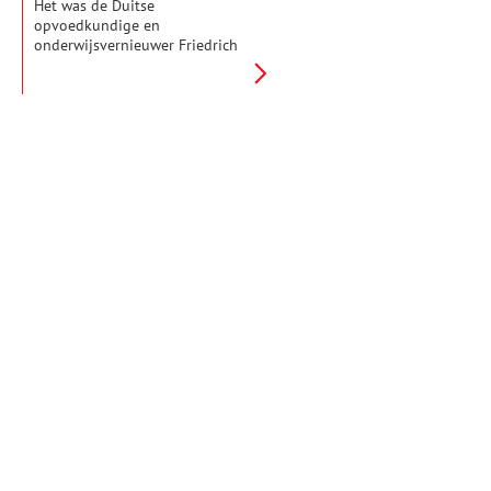
Het was de Duitse
opvoedkundige en
onderwijsvernieuwer Friedrich
Fröbel die de eerste
kleuterschool oprichtte aan het
begin van de negentiende eeuw.
Spelenderwijs wilde hij de
kinderen de basisprincipes van
het leven leren. In zijn methode
benadrukte hij de
zelfwerkzaamheid en eigen
creativiteit van de kinderen.
Ook natuurbeleving vond hij
erg belangrijk. Kleuterscholen
die volgens zijn methode
werkten, werden al snel
Fröbelscholen genoemd.