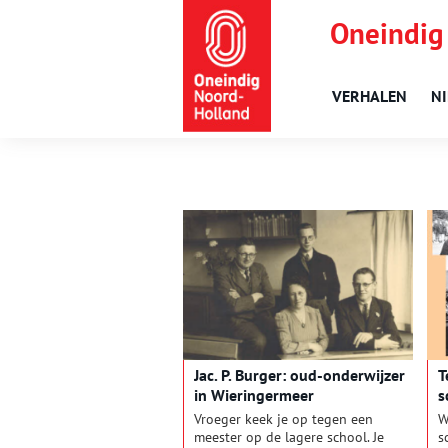
Oneindig
VERHALEN
N
Jac. P. Burger: oud-onderwijzer
T
in Wieringermeer
s
B
Vroeger keek je op tegen een
W
meester op de lagere school. Je
s