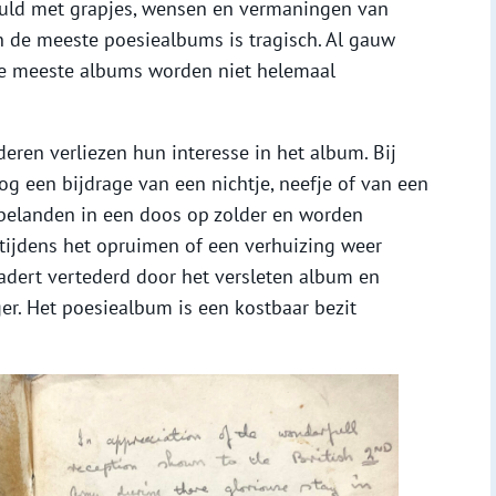
uld met grapjes, wensen en vermaningen van
n de meeste poesiealbums is tragisch. Al gauw
 De meeste albums worden niet helemaal
ren verliezen hun interesse in het album. Bij
nog een bijdrage van een nichtje, neefje of van een
 belanden in een doos op zolder en worden
tijdens het opruimen of een verhuizing weer
adert vertederd door het versleten album en
r. Het poesiealbum is een kostbaar bezit