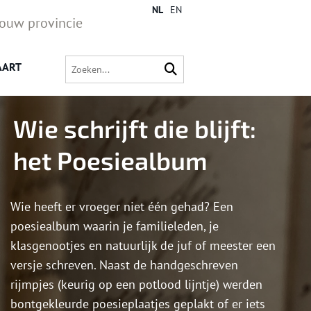
NL
EN
jouw provincie
AART
Wie schrijft die blijft:
het Poesiealbum
Wie heeft er vroeger niet één gehad? Een
poesiealbum waarin je familieleden, je
klasgenootjes en natuurlijk de juf of meester een
versje schreven. Naast de handgeschreven
rijmpjes (keurig op een potlood lijntje) werden
bontgekleurde poesieplaatjes geplakt of er iets