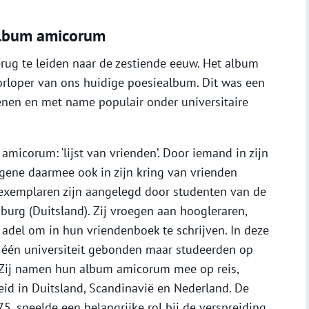
album amicorum
erug te leiden naar de zestiende eeuw. Het album
rloper van ons huidige poesiealbum. Dit was een
nen en met name populair onder universitaire
 amicorum: ‘lijst van vrienden’. Door iemand in zijn
egene daarmee ook in zijn kring van vrienden
xemplaren zijn aangelegd door studenten van de
nburg (Duitsland). Zij vroegen aan hoogleraren,
adel om in hun vriendenboek te schrijven. In deze
 één universiteit gebonden maar studeerden op
. Zij namen hun album amicorum mee op reis,
id in Duitsland, Scandinavië en Nederland. De
75, speelde een belangrijke rol bij de verspreiding