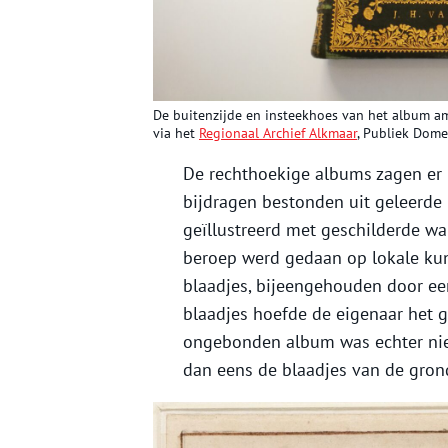
De buitenzijde en insteekhoes van het album am
via het
Regionaal Archief Alkmaar
, Publiek Dome
De rechthoekige albums zagen er 
bijdragen bestonden uit geleerde 
geïllustreerd met geschilderde w
beroep werd gedaan op lokale kun
blaadjes, bijeengehouden door ee
blaadjes hoefde de eigenaar het 
ongebonden album was echter niet 
dan eens de blaadjes van de gro