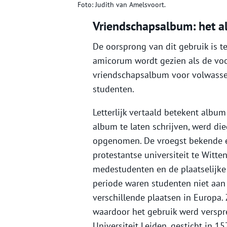
Foto: Judith van Amelsvoort.
Vriendschapsalbum: het 
De oorsprong van dit gebruik is t
amicorum wordt gezien als de voo
vriendschapsalbum voor volwasse
studenten.
Letterlijk vertaald betekent album
album te laten schrijven, werd di
opgenomen. De vroegst bekende e
protestantse universiteit te Witte
medestudenten en de plaatselijke 
periode waren studenten niet aan
verschillende plaatsen in Europa
waardoor het gebruik werd verspre
Universiteit Leiden, gesticht in 15