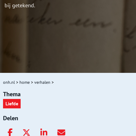
bij getekend.
onh.nl
>
home
>
verhalen
>
Thema
Liefde
Delen