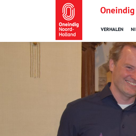
Oneindig
VERHALEN
N