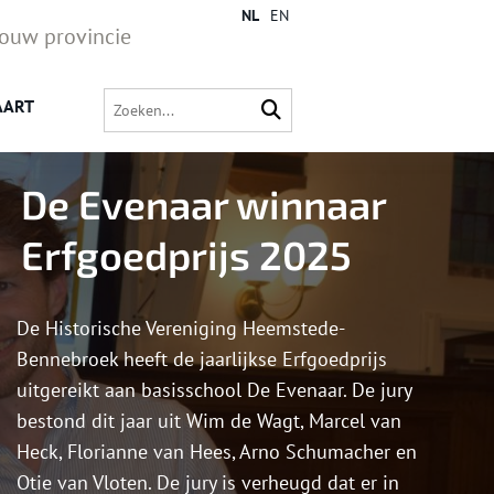
NL
EN
jouw provincie
AART
De Evenaar winnaar
Erfgoedprijs 2025
De Historische Vereniging Heemstede-
Bennebroek heeft de jaarlijkse Erfgoedprijs
uitgereikt aan basisschool De Evenaar. De jury
bestond dit jaar uit Wim de Wagt, Marcel van
Heck, Florianne van Hees, Arno Schumacher en
Otie van Vloten. De jury is verheugd dat er in