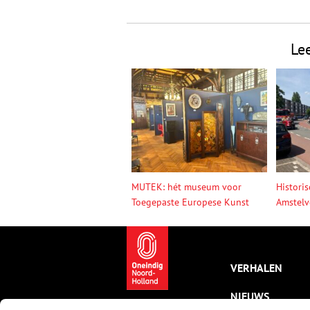
Le
MUTEK: hét museum voor
Histori
Toegepaste Europese Kunst
Amstelv
VERHALEN
NIEUWS