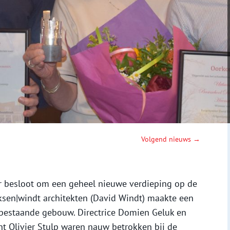
Volgend nieuws →
r besloot om een geheel nieuwe verdieping op de
rksen|windt architekten (David Windt) maakte een
 bestaande gebouw. Directrice Domien Geluk en
ht Olivier Stulp waren nauw betrokken bij de