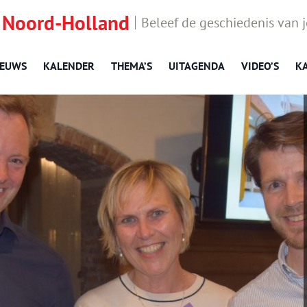
 Noord-Holland
Beleef de geschiedenis van 
IEUWS
KALENDER
THEMA’S
UITAGENDA
VIDEO’S
K