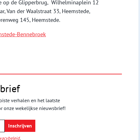
je op de Glipperbrug, Wilhelminaplein 12
r, Van der Waalstraat 33, Heemstede,
erenweg 145, Heemstede.
emstede-Bennebroek
brief
iste verhalen en het laatste
or onze wekelijkse nieuwsbrief!
vacybeleid
.