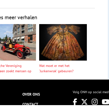
es meer verhalen
sche Vereniging
Wat moet er met het
een zoekt mensen op
‘Jurkenwrak’ gebeuren?
Volg ONH op social med
OVER ONS
CONTACT