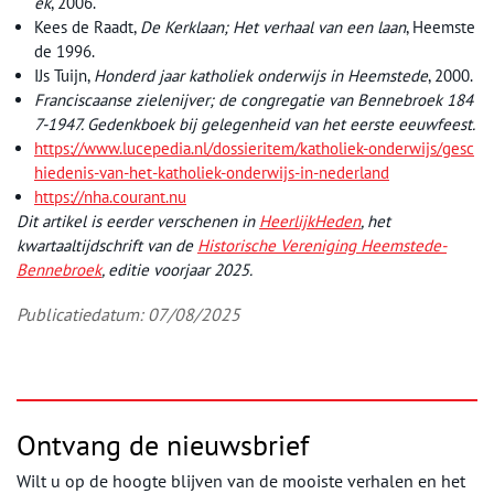
ek
, 2006.
Kees de Raadt,
De Kerklaan; Het verhaal van een laan
, Heemste
de 1996.
IJs Tuijn,
Honderd jaar katholiek onderwijs in Heemstede
, 2000.
Franciscaanse zielenijver; de congregatie van Bennebroek 184
7-1947. Gedenkboek bij gelegenheid van het eerste eeuwfeest.
https://www.lucepedia.nl/dossieritem/katholiek-onderwijs/gesc
hiedenis-van-het-katholiek-onderwijs-in-nederland
https://nha.courant.nu
Dit artikel is eerder verschenen in
HeerlijkHeden
, het
kwartaaltijdschrift van de
Historische Vereniging Heemstede-
Bennebroek
, editie voorjaar 2025.
Publicatiedatum: 07/08/2025
Ontvang de nieuwsbrief
Wilt u op de hoogte blijven van de mooiste verhalen en het