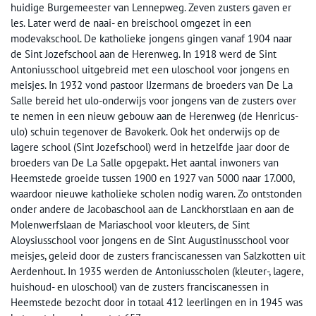
huidige Burgemeester van Lennepweg. Zeven zusters gaven er
les. Later werd de naai- en breischool omgezet in een
modevakschool. De katholieke jongens gingen vanaf 1904 naar
de Sint Jozefschool aan de Herenweg. In 1918 werd de Sint
Antoniusschool uitgebreid met een uloschool voor jongens en
meisjes. In 1932 vond pastoor IJzermans de broeders van De La
Salle bereid het ulo-onderwijs voor jongens van de zusters over
te nemen in een nieuw gebouw aan de Herenweg (de Henricus-
ulo) schuin tegenover de Bavokerk. Ook het onderwijs op de
lagere school (Sint Jozefschool) werd in hetzelfde jaar door de
broeders van De La Salle opgepakt. Het aantal inwoners van
Heemstede groeide tussen 1900 en 1927 van 5000 naar 17.000,
waardoor nieuwe katholieke scholen nodig waren. Zo ontstonden
onder andere de Jacobaschool aan de Lanckhorstlaan en aan de
Molenwerfslaan de Mariaschool voor kleuters, de Sint
Aloysiusschool voor jongens en de Sint Augustinusschool voor
meisjes, geleid door de zusters franciscanessen van Salzkotten uit
Aerdenhout. In 1935 werden de Antoniusscholen (kleuter-, lagere,
huishoud- en uloschool) van de zusters franciscanessen in
Heemstede bezocht door in totaal 412 leerlingen en in 1945 was