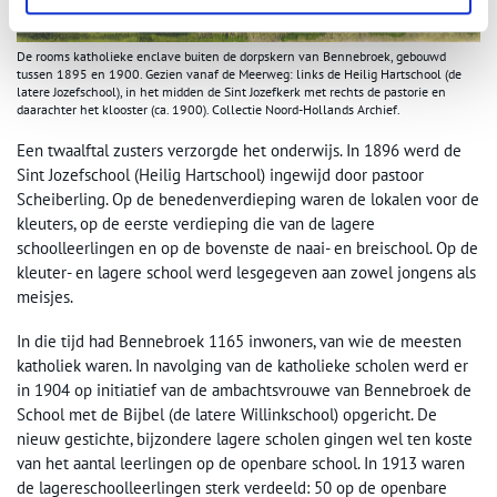
De rooms­ katholieke enclave buiten de dorpskern van Bennebroek, gebouwd
tussen 1895 en 1900. Gezien vanaf de Meerweg: links de Heilig Hartschool (de
latere Jozefschool), in het midden de Sint Jozefkerk met rechts de pastorie en
daarachter het klooster (ca. 1900). Collectie Noord-Hollands Archief.
Een twaalftal zusters verzorgde het onderwijs. In 1896 werd de
Sint Jozefschool (Heilig Hartschool) ingewijd door pastoor
Scheiberling. Op de benedenverdieping waren de lokalen voor de
kleuters, op de eerste verdieping die van de lagere
schoolleerlingen en op de bovenste de naai- en breischool. Op de
kleuter- en lagere school werd lesgegeven aan zowel jongens als
meisjes.
In die tijd had Bennebroek 1165 inwoners, van wie de meesten
katholiek waren. In navolging van de katholieke scholen werd er
in 1904 op initiatief van de ambachtsvrouwe van Bennebroek de
School met de Bijbel (de latere Willinkschool) opgericht. De
nieuw gestichte, bijzondere lagere scholen gingen wel ten koste
van het aantal leerlingen op de openbare school. In 1913 waren
de lagereschoolleerlingen sterk verdeeld: 50 op de openbare