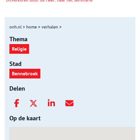
Uitverkoren door de Heer: naar het seminarie
onh.nl
>
home
>
verhalen
>
Thema
Religie
Stad
Bennebroek
Delen
Op de kaart