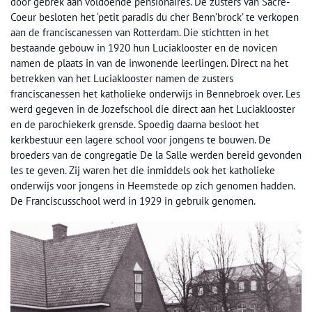
door gebrek aan voldoende pensionaires. De zusters van Sacré-
Coeur besloten het ‘petit paradis du cher Benn’brock’ te verkopen
aan de franciscanessen van Rotterdam. Die stichtten in het
bestaande gebouw in 1920 hun Luciaklooster en de novicen
namen de plaats in van de inwonende leerlingen. Direct na het
betrekken van het Luciaklooster namen de zusters
franciscanessen het katholieke onderwijs in Bennebroek over. Les
werd gegeven in de Jozefschool die direct aan het Luciaklooster
en de parochiekerk grensde. Spoedig daarna besloot het
kerkbestuur een lagere school voor jongens te bouwen. De
broeders van de congregatie De la Salle werden bereid gevonden
les te geven. Zij waren het die inmiddels ook het katholieke
onderwijs voor jongens in Heemstede op zich genomen hadden.
De Franciscusschool werd in 1929 in gebruik genomen.