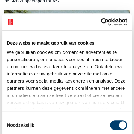
het aantal opgelopen tot 657.
Deze website maakt gebruik van cookies
We gebruiken cookies om content en advertenties te
personaliseren, om functies voor social media te bieden
en om ons websiteverkeer te analyseren. Ook delen we
informatie over uw gebruik van onze site met onze
Het Antonius­ gesticht. Links van het water ligt de Kerklaan en op de achtergrond
partners voor social media, adverteren en analyse. Deze
de Bavokerk (ca. 1905). Het Antoniusgesticht is afgebroken in 1976. Collectie
partners kunnen deze gegevens combineren met andere
Noord-Hollands Archief.
informatie die u aan ze heeft verstrekt of die ze hebben
De zusters franciscanessen in Bennebroek
verzameld op basis van uw gebruik van hun services. U
gaat akkoord met de cookies en het
privacystatement
Aan het einde van de 19de eeuw was het aantal katholieken in
Bennebroek tamelijk groot, maar het ontbrak aan een katholieke
als u onze website blijft gebruiken.
Toestemmingsselectie
kerk en scholen in het dorp. De katholieken waren aangewezen
Noodzakelijk
op de parochie in Vogelenzang. Het was de Vogelenzangse