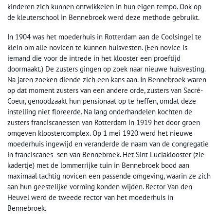
kinderen zich kunnen ontwikkelen in hun eigen tempo. Ook op
de kleuterschool in Bennebroek werd deze methode gebruikt.
In 1904 was het moederhuis in Rotterdam aan de Coolsingel te
klein om alle novicen te kunnen huisvesten. (Een novice is
iemand die voor de intrede in het klooster een proeftijd
doormaakt.) De zusters gingen op zoek naar nieuwe huisvesting.
Na jaren zoeken diende zich een kans aan. In Bennebroek waren
op dat moment zusters van een andere orde, zusters van Sacré-
Coeur, genoodzaakt hun pensionaat op te heffen, omdat deze
instelling niet floreerde. Na lang onderhandelen kochten de
zusters franciscanessen van Rotterdam in 1919 het door groen
omgeven kloostercomplex. Op 1 mei 1920 werd het nieuwe
moederhuis ingewijd en veranderde de naam van de congregatie
in franciscanes- sen van Bennebroek. Het Sint Luciaklooster (zie
kadertje) met de lommerrijke tuin in Bennebroek bood aan
maximaal tachtig novicen een passende omgeving, waarin ze zich
aan hun geestelijke vorming konden wijden. Rector Van den
Heuvel werd de tweede rector van het moederhuis in
Bennebroek.