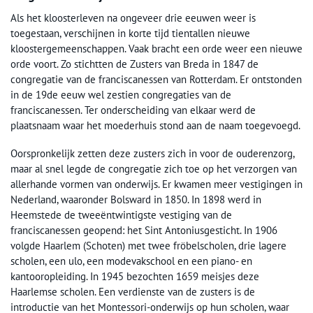
Als het kloosterleven na ongeveer drie eeuwen weer is
toegestaan, verschijnen in korte tijd tientallen nieuwe
kloostergemeenschappen. Vaak bracht een orde weer een nieuwe
orde voort. Zo stichtten de Zusters van Breda in 1847 de
congregatie van de franciscanessen van Rotterdam. Er ontstonden
in de 19de eeuw wel zestien congregaties van de
franciscanessen. Ter onderscheiding van elkaar werd de
plaatsnaam waar het moederhuis stond aan de naam toegevoegd.
Oorspronkelijk zetten deze zusters zich in voor de ouderenzorg,
maar al snel legde de congregatie zich toe op het verzorgen van
allerhande vormen van onderwijs. Er kwamen meer vestigingen in
Nederland, waaronder Bolsward in 1850. In 1898 werd in
Heemstede de tweeëntwintigste vestiging van de
franciscanessen geopend: het Sint Antoniusgesticht. In 1906
volgde Haarlem (Schoten) met twee fröbelscholen, drie lagere
scholen, een ulo, een modevakschool en een piano- en
kantooropleiding. In 1945 bezochten 1659 meisjes deze
Haarlemse scholen. Een verdienste van de zusters is de
introductie van het Montessori-onderwijs op hun scholen, waar