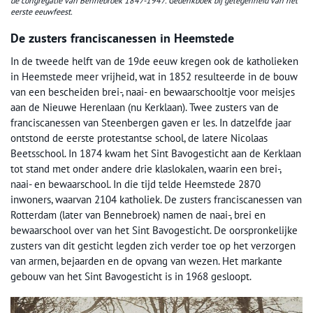
de congregatie van Bennebroek 1847-1947. Gedenkboek bij gelegenheid van het
eerste eeuwfeest.
De zusters franciscanessen in Heemstede
In de tweede helft van de 19de eeuw kregen ook de katholieken
in Heemstede meer vrijheid, wat in 1852 resulteerde in de bouw
van een bescheiden brei-, naai- en bewaarschooltje voor meisjes
aan de Nieuwe Herenlaan (nu Kerklaan). Twee zusters van de
franciscanessen van Steenbergen gaven er les. In datzelfde jaar
ontstond de eerste protestantse school, de latere Nicolaas
Beetsschool. In 1874 kwam het Sint Bavogesticht aan de Kerklaan
tot stand met onder andere drie klaslokalen, waarin een brei-,
naai- en bewaarschool. In die tijd telde Heemstede 2870
inwoners, waarvan 2104 katholiek. De zusters franciscanessen van
Rotterdam (later van Bennebroek) namen de naai-, brei en
bewaarschool over van het Sint Bavogesticht. De oorspronkelijke
zusters van dit gesticht legden zich verder toe op het verzorgen
van armen, bejaarden en de opvang van wezen. Het markante
gebouw van het Sint Bavogesticht is in 1968 gesloopt.