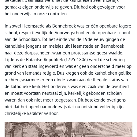
bekleden. Daarnaast werd het de katholieken zeer moeilijk
gemaakt eigen onderwijs te geven. Dit had ook gevolgen voor
het onderwijs in onze contreien.
In zowel Heemstede als Bennebroek was er één openbare lagere
school, respectievelijk de Voorwegschool en de openbare school
aan de Schoollaan. Tot het einde van de 19de eeuw gingen de
katholieke jongens en meisjes uit Heemstede en Bennebroek
naar deze dorpsscholen, waar een protestantse geest waaide.
Tijdens de Bataafse Republiek (1795-1806) werd de scheiding
van kerk en staat ingevoerd en was er geen onderscheid meer op
grond van iemands religie. Dus kregen ook de katholieken gelijke
rechten, waarmee er een einde kwam aan de illegale status van
de katholieke kerk. Het onderwijs was een zaak van de overheid
en moest voortaan neutraal zijn. Kerkelijk gebonden scholen
waren dan ook niet meer toegestaan. Dit betekende overigens
niet dat het openbaar onderwijs dat nu ontstond volledig zijn
christelijke karakter verloor.