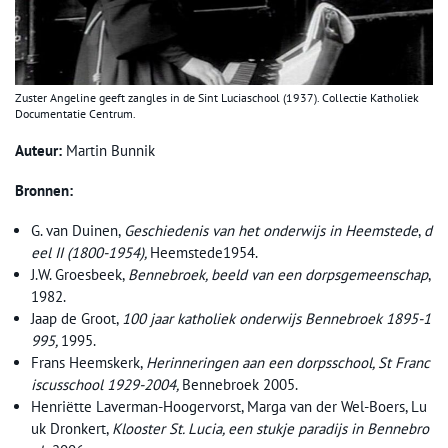
Zuster Angeline geeft zangles in de Sint Luciaschool (1937). Collectie Katholiek
Documentatie Centrum.
Auteur:
Martin Bunnik
Bronnen:
G. van Duinen,
Geschiedenis van het onderwijs in Heemstede
,
d
eel II (1800-1954),
Heemstede1954.
J.W. Groesbeek,
Bennebroek, beeld van een dorpsgemeenschap
,
1982.
Jaap de Groot,
100 jaar katholiek onderwijs Bennebroek
1895-1
995,
1995.
Frans Heemskerk,
Herinneringen aan een dorpsschool, St Franc
iscusschool 1929-2004,
Bennebroek 2005.
Henriëtte Laverman-Hoogervorst, Marga van der Wel-Boers, Lu
uk Dronkert,
Klooster St. Lucia, een stukje paradijs in Bennebro