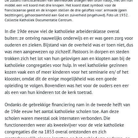
De zusters franciscanessen van Bennebroek droegen een bruin habijt, met om hun
middel een wit koord met drie knopen. Het koord staat symbool voor de
franciscaanse geest en de knopen stellen de drie geloftes voor: armoede (geen
bezittingen), gehoorzaamheid aan God en zuiverheid (ongehuwd). Foto uit 1932.
Collectie Katholiek Documentatie Centrum.
In die 19de eeuw viel de katholieke arbeidersklasse overal
buiten: ze ontving nauwelijks onderwijs en er was geen zorg voor
ouderen en zieken. Bijstand van de overheid was er toen niet, dus
was men aangewezen op zichzelf. Pastoors in dorpen en steden
trokken zich het lot van hun gelovigen aan en klopten aan bij de
katholieke congregaties voor hulp. In veel katholieke gezinnen
kozen vaak een of meer kinderen voor het seminarie en/ of het
klooster, omdat dit de enige mogelijkheid was een goede
opleiding te volgen. Bovendien was het voor de ouders een eer
als een van hun kinderen tot de kerk toetrad.
Ondanks de gebrekkige financiering nam in de tweede helft van
de 19de eeuw het aantal katholieke scholen toe. Aan deze
scholen waren meestal ook internaten verbonden. Die
functioneerden weer als kweekvijver voor de vele katholieke
congregaties die na 1853 overal ontstonden en zich