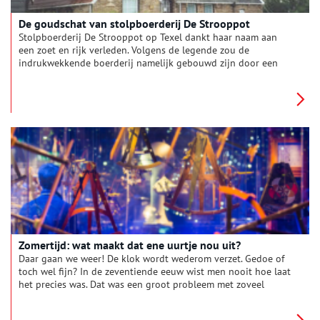
De goudschat van stolpboerderij De Strooppot
Stolpboerderij De Strooppot op Texel dankt haar naam aan
een zoet en rijk verleden. Volgens de legende zou de
indrukwekkende boerderij namelijk gebouwd zijn door een
arme jutter, die dankzij geluk en bluf tot grote rijkdom kwam.
In het verhaal van De Strooppot ligt de wensdroom van elke
arme Texelaar verborgen.
Zomertijd: wat maakt dat ene uurtje nou uit?
Daar gaan we weer! De klok wordt wederom verzet. Gedoe of
toch wel fijn? In de zeventiende eeuw wist men nooit hoe laat
het precies was. Dat was een groot probleem met zoveel
schepen die naar de Oost voeren. Tijd en plaats zijn namelijk
twee begrippen die onlosmakelijk met elkaar verbonden zijn.