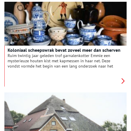
keerden naar Haarlem terug. Dick van Gijlswijk dook in de
archieven om het lot van deze Indiëgangers vast te leggen.
Koloniaal scheepswrak bevat zoveel meer dan scherven
Ruim twintig jaar geleden trof garnalenkotter Emmie een
mysterieuze houten kist met kapmessen in haar net. Deze
vondst vormde het begin van een lang onderzoek naar het
zogenaamde ‘Schervenwrak’, dat in 1822 op de Rede van Texel
verging. Het schip, dat met gereedschap en luxegoederen op
weg was naar een suikerplantage in de koloniën, was in de
zomer van 2022 onderwerp van een nieuwe tentoonstelling in
archeologiemuseum Huis van Hilde.