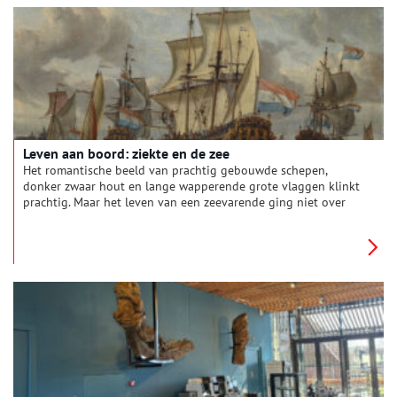
rondvaarten, een lezing of een bezoek aan het schip wordt de
wereld van de oude Friezen een stap dichterbij gebracht.
Leven aan boord: ziekte en de zee
Het romantische beeld van prachtig gebouwde schepen,
donker zwaar hout en lange wapperende grote vlaggen klinkt
prachtig. Maar het leven van een zeevarende ging niet over
rozen, de omstandigheden aan boord waren zwaar.