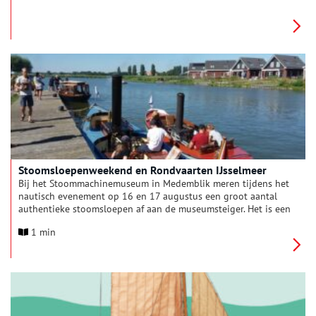
Amsterdamse leeuw brengen je in één klap terug naar het
verleden. Maar schijn bedriegt: dit is geen origineel, maar een
nauwkeurige replica uit 1985 van het VOC-schip de
Amsterdam. Het echte schip vertrok in 1749 op weg naar Azië,
tot het noodlot toesloeg…
Stoomsloepenweekend en Rondvaarten IJsselmeer
Bij het Stoommachinemuseum in Medemblik meren tijdens het
nautisch evenement op 16 en 17 augustus een groot aantal
authentieke stoomsloepen af aan de museumsteiger. Het is een
prachtig schouwspel de sloepen met grote rookpluimen en het
1 min
typische hakkepufgeluid af en aan te zien varen op de Kleine
Vliet. Voor alle sloepen geldt: ze hebben een ketel en
stoommachine aan boord voor de voortstuwing. Bij voldoende
capaciteit mogen bezoekers gratis een stukje meevaren met de
sloepeigenaren. Of kies voor het ruime sop en maak een
rondvaart over het IJsselmeer met de ss Noordzee, een varend
stoombedrijf zoals er nog maar weinig zijn in Nederland.