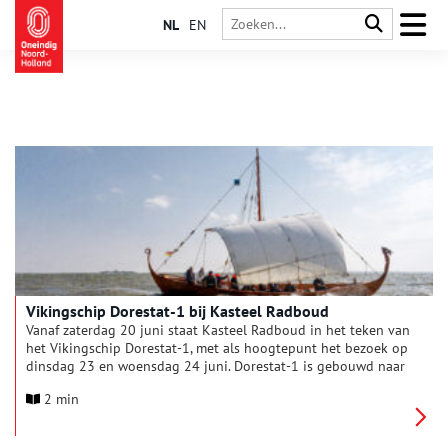
NL
EN
Vikingschip Dorestat-1 bij Kasteel Radboud
Vanaf zaterdag 20 juni staat Kasteel Radboud in het teken van
het Vikingschip Dorestat-1, met als hoogtepunt het bezoek op
dinsdag 23 en woensdag 24 juni. Dorestat-1 is gebouwd naar
voorbeeld van een middeleeuws handelsschip dat in
2 min
Denemarken werd gevonden. Dit sluit aan bij de
tentoonstelling ‘Radboud, tussen zwaard en ziel’ over de Friese
koning Radboud die sinds april in het kasteel te zien is. Via