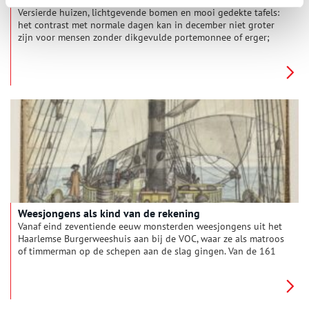
Versierde huizen, lichtgevende bomen en mooi gedekte tafels:
het contrast met normale dagen kan in december niet groter
zijn voor mensen zonder dikgevulde portemonnee of erger;
zonder dak boven hun hoofd. Dit keer geen Scrooge in de
hoofdrol van dit wijze kerstverhaal; maar Lazarus.
Weesjongens als kind van de rekening
Vanaf eind zeventiende eeuw monsterden weesjongens uit het
Haarlemse Burgerweeshuis aan bij de VOC, waar ze als matroos
of timmerman op de schepen aan de slag gingen. Van de 161
jongens die tussen 1691 en 1805 vertrokken, zijn er 75
overleden tijdens de lange reis. Van 30 weesjongens zijn
behalve de vertrekdatum en het schip geen gegevens bekend.
Slechts 39 van de jongeren die naar Indië waren vertrokken