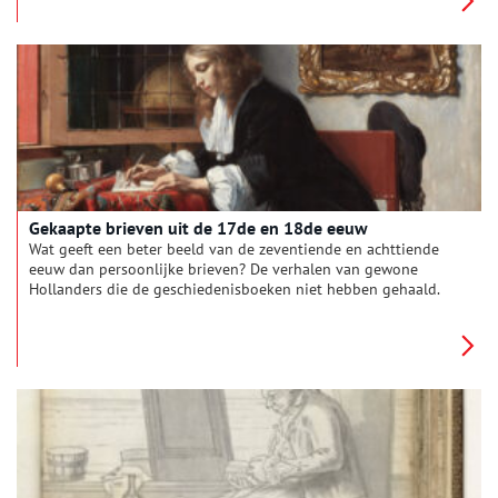
Het oplossen van dit probleem werd een race tegen de klok.
Gekaapte brieven uit de 17de en 18de eeuw
Wat geeft een beter beeld van de zeventiende en achttiende
eeuw dan persoonlijke brieven? De verhalen van gewone
Hollanders die de geschiedenisboeken niet hebben gehaald.
Hun brieven werden door de Engelsen in beslag genomen op
gekaapte Nederlandse schepen. Ze hebben hun bestemming
nooit bereikt, maar worden nog steeds bewaard in het archief
van de High Court of Admiralty in Londen. In het boek ‘Zeepost’
krijgen sommigen van hun een stem.