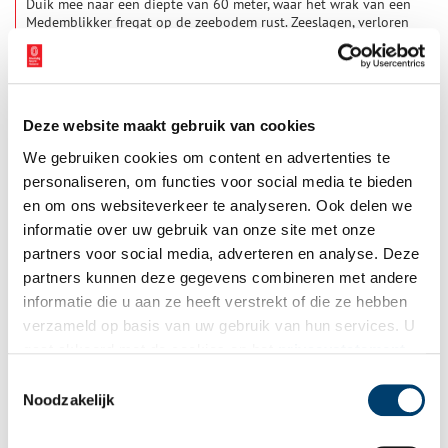
Duik mee naar een diepte van 60 meter, waar het wrak van een
Medemblikker fregat op de zeebodem rust. Zeeslagen, verloren
levens, families die achterbleven, een vasthoudende historicus
en geheimzinnige vondsten vertellen hier samen het verhaal
1 min
van Huis te Warmelo.
Deze website maakt gebruik van cookies
We gebruiken cookies om content en advertenties te
personaliseren, om functies voor social media te bieden
en om ons websiteverkeer te analyseren. Ook delen we
informatie over uw gebruik van onze site met onze
partners voor social media, adverteren en analyse. Deze
De Gezonken meesters
partners kunnen deze gegevens combineren met andere
In het jaar 1771 zonk het schip Vrouw Maria. Aan boord waren
informatie die u aan ze heeft verstrekt of die ze hebben
meesterwerken van Nederlandse schilders. In het
verzameld op basis van uw gebruik van hun services. U
televisieprogramma De Gezonken Meesters van Omroep MAX
wordt zes van deze kunstwerken nieuw leven ingeblazen. De
gaat akkoord met de cookies en het
privacystatement
1 min
Gezonken Meesters is vanaf zondag 19 januari wekelijks om
als u onze website blijft gebruiken.
Toestemmingsselectie
20.25 uur te zien op NPO 1. Na afloop van de serie worden de
Noodzakelijk
winnende kunstwerken in Het Scheepvaartmuseum
tentoongesteld. Deze werken zijn vanaf 24 februari in het
museum te zien.