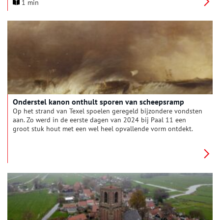
1 min
klus. Het resultaat is een digitale tentoonstelling van de foto’s
met de veelal spannende verhalen die via de website van
Museum Kaap Skil te bekijken is.
Onderstel kanon onthult sporen van scheepsramp
Op het strand van Texel spoelen geregeld bijzondere vondsten
aan. Zo werd in de eerste dagen van 2024 bij Paal 11 een
groot stuk hout met een wel heel opvallende vorm ontdekt.
Aan één zijde van het hout waren duidelijk uitgesneden
trappen zichtbaar, die uitnodigden tot verder onderzoek. Het
bleek te gaan om een gedeelte van een ‘rolpaard’: een houten
onderstel van een scheepskanon. Wat was er met het schip
gebeurd waar dit rolpaard ooit bij hoorde?