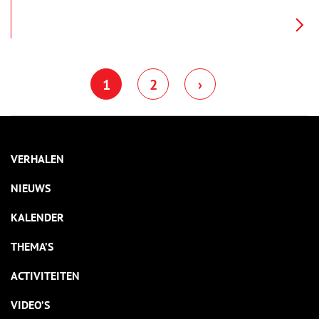
hofmeester uit op het m.s. Tanimbar van de Stoomvaart
Maatschappij Nederland (SMN), om pas weer in juli 1945 per
m.s. Salland van de Koninklijke Hollandsche Lloyd (KHL) naar
huis terug te keren. Een reis die een oorlog lang duurde.
1
2
›
VERHALEN
NIEUWS
KALENDER
THEMA’S
ACTIVITEITEN
VIDEO’S