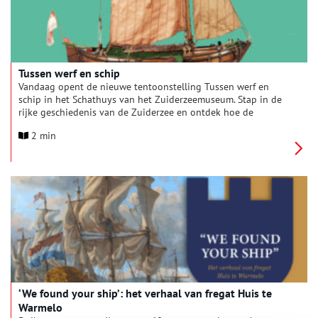
Tussen werf en schip
Vandaag opent de nieuwe tentoonstelling Tussen werf en
schip in het Schathuys van het Zuiderzeemuseum. Stap in de
rijke geschiedenis van de Zuiderzee en ontdek hoe de
scheepvaart het leven van mens en omgeving heeft gevormd.
2 min
Deze tijdelijke tentoonstelling toont bijzondere objecten uit
de uitgebreide museumcollectie en neemt je mee naar de
wereld van scheepswerven, het werk aan boord van vissers- en
vrachtschepen én de bedrijvigheid op de wal.
‘We found your ship’: het verhaal van fregat Huis te
Warmelo