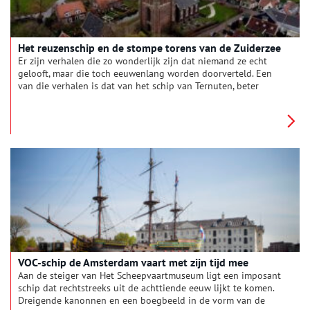
Het reuzenschip en de stompe torens van de Zuiderzee
Er zijn verhalen die zo wonderlijk zijn dat niemand ze echt
gelooft, maar die toch eeuwenlang worden doorverteld. Een
van die verhalen is dat van het schip van Ternuten, beter
bekend als ‘De Almacht’. Een schip zó onvoorstelbaar groot, dat
het de grenzen van de zee, de logica en de fantasie tartte. Het
verhaal werd in 1940 opgetekend door de Groningse
volkskundige Kornelis ter Laan (1871-1963), maar zijn wortels
reiken veel verder dan het kleine Nederland.
VOC-schip de Amsterdam vaart met zijn tijd mee
Aan de steiger van Het Scheepvaartmuseum ligt een imposant
schip dat rechtstreeks uit de achttiende eeuw lijkt te komen.
Dreigende kanonnen en een boegbeeld in de vorm van de