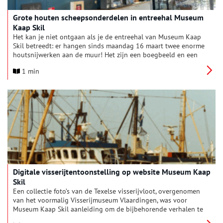
Grote houten scheepsonderdelen in entreehal Museum
Kaap Skil
Het kan je niet ontgaan als je de entreehal van Museum Kaap
Skil betreedt: er hangen sinds maandag 16 maart twee enorme
houtsnijwerken aan de muur! Het zijn een boegbeeld en een
hoekman, allebei afkomstig van een gezonken 17e-eeuws
1 min
scheepswrak. Ze illustreren op indrukwekkende wijze waar het
hoofdgebouw van het museum over gaat: de periode van de
houten scheepvaart.
Digitale visserijtentoonstelling op website Museum Kaap
Skil
Een collectie foto’s van de Texelse visserijvloot, overgenomen
van het voormalig Visserijmuseum Vlaardingen, was voor
Museum Kaap Skil aanleiding om de bijbehorende verhalen te
achterhalen. Projectmedewerker Jannie Bais zette zich aan deze