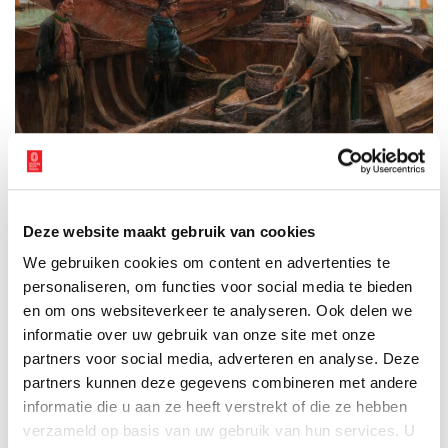
Vissers aan het werk, Henri Houben, 1903-1905. Collectie Zuiderzeemuseum.
Deze website maakt gebruik van cookies
Duurzame visser Hendrik Kramer
We gebruiken cookies om content en advertenties te
personaliseren, om functies voor social media te bieden
Een bijzonder onderdeel van de tentoonstelling is het
persoonlijke verhaal van Hendrik Kramer, de enige en wellicht
en om ons websiteverkeer te analyseren. Ook delen we
laatste beroepsvisser van Amsterdam. Hendrik, afkomstig uit een
informatie over uw gebruik van onze site met onze
zes generaties tellende vissersfamilie op Urk, zet zich in voor
partners voor social media, adverteren en analyse. Deze
duurzame visserij en kortere productieketens. Zijn verhaal
partners kunnen deze gegevens combineren met andere
weerspiegelt de overgang van traditie naar innovatie en is in de
informatie die u aan ze heeft verstrekt of die ze hebben
tentoonstelling te beluisteren.
verzameld op basis van uw gebruik van hun services. U