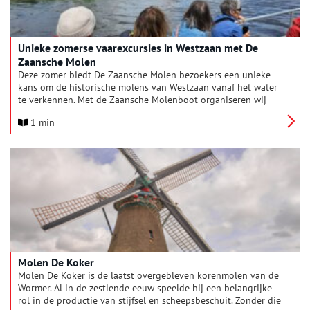
Unieke zomerse vaarexcursies in Westzaan met De
Zaansche Molen
Deze zomer biedt De Zaansche Molen bezoekers een unieke
kans om de historische molens van Westzaan vanaf het water
te verkennen. Met de Zaansche Molenboot organiseren wij
bijzondere vaarexcursies die je meenemen door het
1 min
schilderachtige polderlandschap en langs drie iconische
molens. Mis deze kans niet om op een bijzondere manier
kennis te maken met de rijke molengeschiedenis van de
Zaanstreek.
Molen De Koker
Molen De Koker is de laatst overgebleven korenmolen van de
Wormer. Al in de zestiende eeuw speelde hij een belangrijke
rol in de productie van stijfsel en scheepsbeschuit. Zonder die