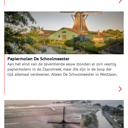
dat onlosmakelijk verbonden is met de identiteit van de
Zaanstreek.
Papiermolen De Schoolmeester
Aan het eind van de zeventiende eeuw stonden er zo’n veertig
papiermolens in de Zaanstreek, maar die zijn in de loop der
tijd allemaal verdwenen. Alleen De Schoolmeester in Westzaan,
die in 1692 werd gebouwd, is nog over. Het is zelfs de enige
door wind aangedreven papiermolen ter wereld. Oneindig
Noord-Holland sprak met de molenaar.