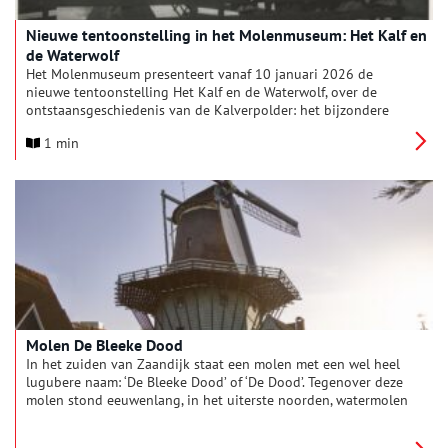
Nieuwe tentoonstelling in het Molenmuseum: Het Kalf en
de Waterwolf
Het Molenmuseum presenteert vanaf 10 januari 2026 de
nieuwe tentoonstelling Het Kalf en de Waterwolf, over de
ontstaansgeschiedenis van de Kalverpolder: het bijzondere
gebied waar het Molenmuseum, de molens, de Zaanse Schans
1 min
en het Zaans Museum samenkomen. De tentoonstelling laat
zien hoe mens en water eeuwenlang met elkaar in strijd én
samenwerking waren.
Molen De Bleeke Dood
In het zuiden van Zaandijk staat een molen met een wel heel
lugubere naam: ‘De Bleeke Dood’ of ‘De Dood’. Tegenover deze
molen stond eeuwenlang, in het uiterste noorden, watermolen
‘Het Leven’. De Zaandijkers woonden en leefden dus letterlijk
tussen ‘het leven en de dood’ in. Bakkers uit het dorp waren