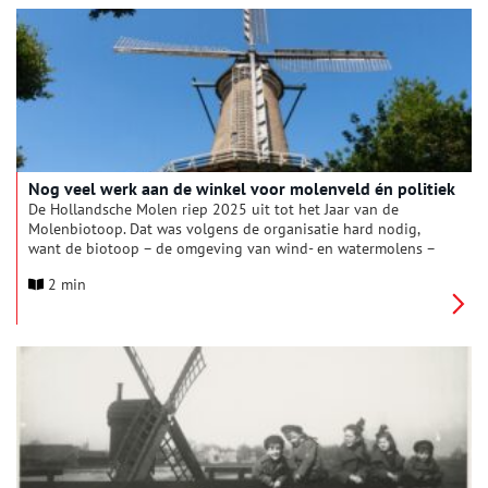
Nog veel werk aan de winkel voor molenveld én politiek
De Hollandsche Molen riep 2025 uit tot het Jaar van de
Molenbiotoop. Dat was volgens de organisatie hard nodig,
want de biotoop – de omgeving van wind- en watermolens –
staat onder druk. Hoogbouw en hoge bomen belemmeren
2 min
steeds vaker de windvang van wiekendragers, terwijl
aantasting van het omliggende landschap ervoor zorgt dat
watermolens te veel of juist te weinig water krijgen.