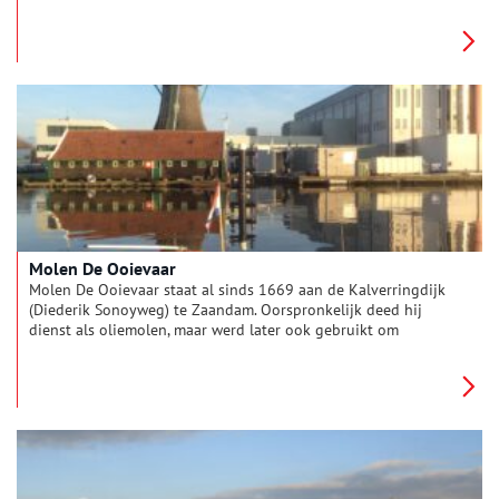
laatste zouden veel zeelieden aan de honger ten onder zijn
gegaan. In de afgelopen eeuwen heeft De Koker heel wat
verhuizingen en restauraties meegemaakt. Een klein wonder
dus, dat er nog steeds meel wordt gemalen.
Molen De Ooievaar
Molen De Ooievaar staat al sinds 1669 aan de Kalverringdijk
(Diederik Sonoyweg) te Zaandam. Oorspronkelijk deed hij
dienst als oliemolen, maar werd later ook gebruikt om
cacaoafval te verwerken. In de karakteristieke molenschuur is
sinds 2014 Molenmakerij Saeundijck gevestigd. Samen met
deze werkplaats is De Ooievaar klaar voor de toekomst.