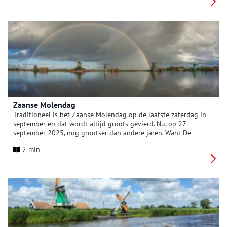
tot aan de negentiende eeuw verplicht om hun tarwe tot meel
te laten malen in de korenmolen. Door concurrentie, brand en
andere omstandigheden raakte de molen in verval. Gelukkig
werd De Bleeke Dood in 1950 aangekocht door Vereniging de
Zaansche Molen, die hem liet restaureren en weer geheel
bedrijfsvaardig maakte.
Zaanse Molendag
Traditioneel is het Zaanse Molendag op de laatste zaterdag in
september en dat wordt altijd groots gevierd. Nu, op 27
september 2025, nog grootser dan andere jaren. Want De
Zaansche Molen wil juist op deze dag haar 100-jarig bestaan
2 min
vieren met de hele Zaanstreek!