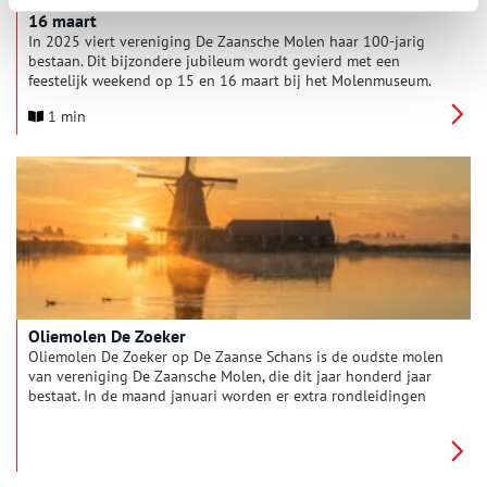
16 maart
In 2025 viert vereniging De Zaansche Molen haar 100-jarig
bestaan. Dit bijzondere jubileum wordt gevierd met een
feestelijk weekend op 15 en 16 maart bij het Molenmuseum.
Bezoekers kunnen genieten van live-optredens van koren en
1 min
muzikanten, inspirerende lezingen, een veiling en een
exclusieve preview van de jubileumfilm.
Oliemolen De Zoeker
Oliemolen De Zoeker op De Zaanse Schans is de oudste molen
van vereniging De Zaansche Molen, die dit jaar honderd jaar
bestaat. In de maand januari worden er extra rondleidingen
gegeven.