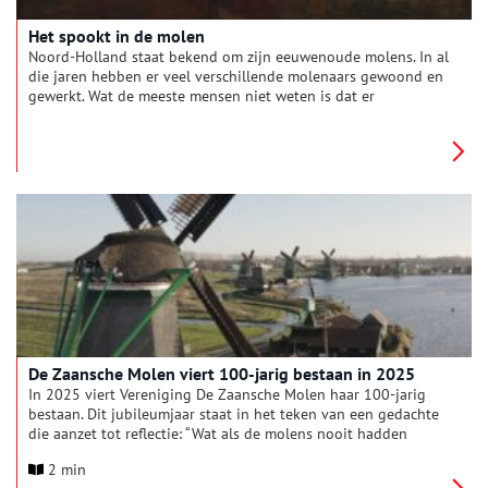
Het spookt in de molen
Noord-Holland staat bekend om zijn eeuwenoude molens. In al
die jaren hebben er veel verschillende molenaars gewoond en
gewerkt. Wat de meeste mensen niet weten is dat er
dramatische dingen zijn gebeurd, tenminste…als we de
volksverhalen mogen geloven. Spannende sages vol spoken,
heksen en verborgen schatten spelen zich in en rondom de
molens af. Tijd om een paar van deze klassiekers uit te lichten.
Lees en huiver…
De Zaansche Molen viert 100-jarig bestaan in 2025
In 2025 viert Vereniging De Zaansche Molen haar 100-jarig
bestaan. Dit jubileumjaar staat in het teken van een gedachte
die aanzet tot reflectie: “Wat als de molens nooit hadden
bestaan?” Met deze vraag wil de vereniging aandacht vestigen
2 min
op het belang van het behoud van het Zaanse molenerfgoed,