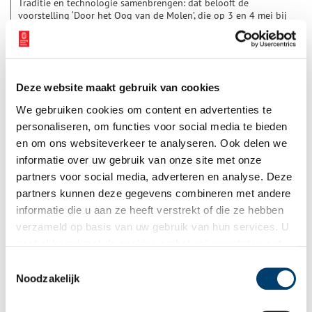
Traditie en technologie samenbrengen: dat belooft de
voorstelling ‘Door het Oog van de Molen’, die op 3 en 4 mei bij
de Etersheimer Braakmolen in Oosthuizen wordt opgevoerd.
De eeuwenoude techniek van de molen wordt via VR-brillen en
1 min
drones aan het publiek gepresenteerd door theatermakers van
Studio Engine Off en Holy Dirt. De voorstelling komt voort uit
een samenwerking tussen het Erfgoedspektakel van BOEi en
Deze website maakt gebruik van cookies
De Hollandsche Molen.
We gebruiken cookies om content en advertenties te
personaliseren, om functies voor social media te bieden
en om ons websiteverkeer te analyseren. Ook delen we
informatie over uw gebruik van onze site met onze
partners voor social media, adverteren en analyse. Deze
Vereniging De Zaansche Molen
partners kunnen deze gegevens combineren met andere
Vereniging De Zaansche Molen, die een eeuw geleden werd
informatie die u aan ze heeft verstrekt of die ze hebben
opgericht, laat niet alleen de wieken van haar dertien Zaanse
verzameld op basis van uw gebruik van hun services. U
molens draaien. Ook de ambachten waarvoor die molens
werden ingezet wil de vereniging levend houden. Katelijne
gaat akkoord met de cookies en het
privacystatement
Prinsenberg, directeur/bestuurder en Jan Goedhart, voorzitter
als u onze website blijft gebruiken.
Toestemmingsselectie
van de Raad van Toezicht, vertellen er graag over.
Noodzakelijk