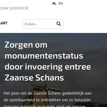
NL
EN
jouw provincie
AART
Zorgen om
monumentenstatus
door invoering entree
Zaanse Schans
Het plan om de Zaanse Schans gedeeltelijk aan
de openbaarheid te onttrekken om zo betaalde
toegang mogelijk te maken, stuit op stevige