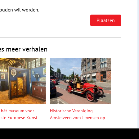
houden wil worden.
es meer verhalen
 hét museum voor
Historische Vereniging
ste Europese Kunst
Amstelveen zoekt mensen op