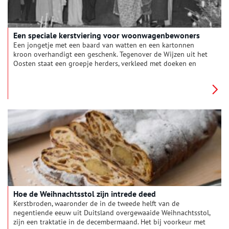
Een speciale kerstviering voor woonwagenbewoners
Een jongetje met een baard van watten en een kartonnen
kroon overhandigt een geschenk. Tegenover de Wijzen uit het
Oosten staat een groepje herders, verkleed met doeken en
baarden aan touwtjes. Aan de zijkant van het podium, tussen
de coulissen, kijken kleine kinderen toe. Ondertussen wiegt
een meisje het kindeke Jezus, een pop met een flinke bos haar.
Het lijkt een kerstvoorstelling van een kerk of school, maar de
beschrijving in de collectie van fotopersbureau De Boer luidt:
‘Kerstfeest woonwagenbewoners, IJmuiden, 20 december 1967’.
Waar kijken we precies naar? Wie zijn deze kinderen en wie
organiseerde deze avond?
Hoe de Weihnachtsstol zijn intrede deed
Kerstbroden, waaronder de in de tweede helft van de
negentiende eeuw uit Duitsland overgewaaide Weihnachtsstol,
zijn een traktatie in de decembermaand. Het bij voorkeur met