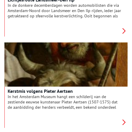
In de donkere decemberdagen worden automobilisten die via
Amsterdam-Noord door Landsmeer en Den Ilp rijden, ieder jaar
getrakteerd op sfeervolle kerstverlichting. Ooit begonnen als
‘het gezellig maken van het dorp’, is het uitgegroeid tot een
attractie voor toeristen en automobilisten tijdens de kerst. De
laatste paar jaren wordt de lichtjesroute steeds groter en
verzinnen de bewoners van de dorpen steeds meer uitstapjes
naar het lichtjesavontuur. Zo kan er met een paardentram
langs alle verlichte huizen gereden worden en wordt er een
kerstmarkt gehouden met vrolijke muziek.
Kerstmis volgens Pieter Aertsen
In het
Amsterdam Museum hangt een schilderij van de
zestiende eeuwse kunstenaar Pieter Aertsen (1507-1575) dat
de aanbidding der herders verbeeldt, een bekend onderdeel
van het kerstverhaal. Het schilderij is slechts gedeeltelijk
bewaard gebleven.