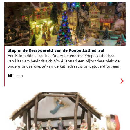
Stap in de Kerstwereld van de Koepelkathedraal
Het is inmiddels traditie. Onder de enorme Koepelkathedraal
van Haarlem bevindt zich t/m 4 januari een bijzondere plek: de
ondergrondse ‘crypte’ van de kathedraal is omgetoverd tot een
betoverende kerstwereld. Twintig winterdorpen verbonden
1 min
door een 90 meter lange treinrails en zo’n 300 kerststallen
nemen je mee in een reis over de hele wereld. De oudste meer
dan 100 jaar oud, de jongste net gemaakt. Soms modern, soms
traditioneel, maar elk met een eigen verhaal.