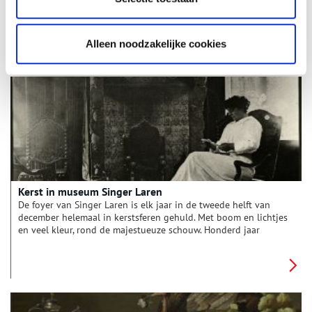
Weihnachtsstollen en glinsterende kinderogen bij de jaarlijkse
kerstuitdeling van het Leger des Heils, zo zag Kerstmis er een
eeuw geleden uit.
Alleen noodzakelijke cookies
Kerst in museum Singer Laren
De foyer van Singer Laren is elk jaar in de tweede helft van
december helemaal in kerstsferen gehuld. Met boom en lichtjes
en veel kleur, rond de majestueuze schouw. Honderd jaar
geleden was de foyer de woonkamer van Anna en William
Singer. Maar hoe zag hun kerst er eigenlijk uit? Met een diner,
een kerstboom en Santa Claus, misschien?