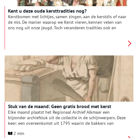
Kent u deze oude kersttradities nog?
Kerstbomen met lichtjes, samen zingen, aan de kerstdis of naar
de mis. De manier waarop we Kerst vieren, kennen velen van
ons nog uit onze jeugd. Toch veranderen tradities ook en
hebben oude Kerstgebruiken plaats moeten maken voor
nieuwe. Kent u bijvoorbeeld het branden van het Kerstblok
nog, of de Amsterdamse nachtwachtliedjes?
Stuk van de maand: Geen gratis brood met kerst
Elke maand plaatst het Regionaal Archief Alkmaar een
bijzonder archiefstuk uit de collectie in de schijnwerpers. Deze
keer: een overeenkomst uit 1795 waarin de bakkers van
Egmond aan Zee afspreken geen gratis broden meer weg te
2 min
geven met kerst. De bakkers van Egmond aan Zee hadden het