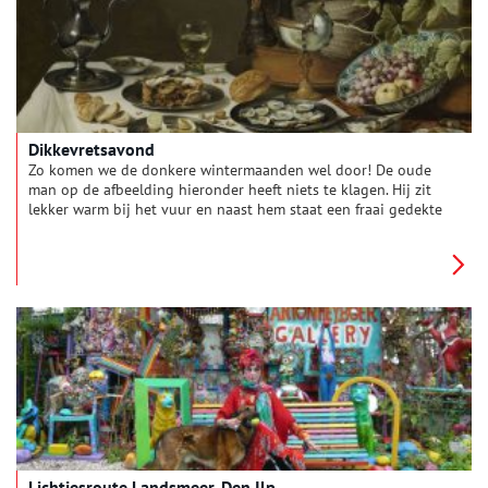
Dikkevretsavond
Zo komen we de donkere wintermaanden wel door! De oude
man op de afbeelding hieronder heeft niets te klagen. Hij zit
lekker warm bij het vuur en naast hem staat een fraai gedekte
tafel. Op de achtergrond zijn schaatsende en kolvende figuren
te zien. Kolven is een traditioneel Hollands spel waarbij men
met een soort houten golfclub een bal tegen een paal moet
slaan. Kortom, dit maandbordje voor de maand december
toont precies wat men doorgaans graag doet in die koude
wintermaand: lekker genieten en plezier maken.
Lichtjesroute Landsmeer-Den Ilp