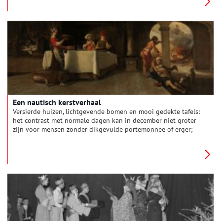
eind 1795 zwaar. Op 21 november van dat jaar stelden ze
daarom dit contract op, waarin ze een paar afspraken
vastlegden om hun ‘eigene ondergang te voorkoomen’.
Een nautisch kerstverhaal
Versierde huizen, lichtgevende bomen en mooi gedekte tafels:
het contrast met normale dagen kan in december niet groter
zijn voor mensen zonder dikgevulde portemonnee of erger;
zonder dak boven hun hoofd. Dit keer geen Scrooge in de
hoofdrol van dit wijze kerstverhaal; maar Lazarus.