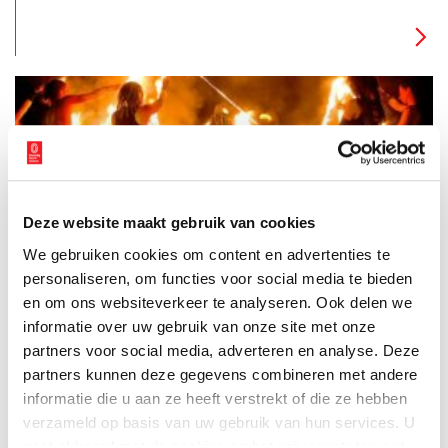
wit suikerpoeder bestrooide baksel is niet alleen favoriet in
huiselijke kring, maar ook vaste prik bij allerlei soorten
kerstvieringen.
Deze website maakt gebruik van cookies
De heidense oorsprong van onze feestdagen
We gebruiken cookies om content en advertenties te
Onze christelijke feestdagen mogen dan vanzelfsprekend
lijken, hun oorsprong is eigenlijk ouder dan je denkt. Haast
personaliseren, om functies voor social media te bieden
alle feesten en hun symbolen, van de vrolijke paashaas tot de
en om ons websiteverkeer te analyseren. Ook delen we
gezellige kerstboom, zijn namelijk ontstaan uit heidense
informatie over uw gebruik van onze site met onze
(offer)feesten. De kerk was er alleen érg goed in om deze
bestaande feesten een christelijk tintje te geven.
partners voor social media, adverteren en analyse. Deze
partners kunnen deze gegevens combineren met andere
informatie die u aan ze heeft verstrekt of die ze hebben
verzameld op basis van uw gebruik van hun services. U
gaat akkoord met de cookies en het
privacystatement