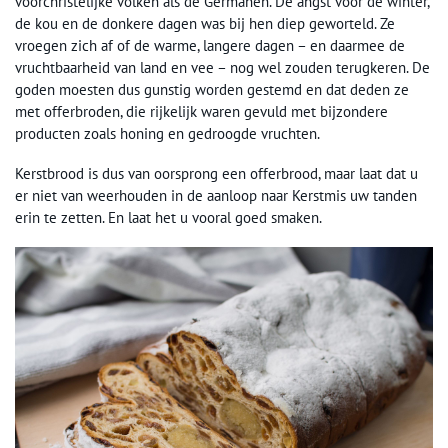
voorchristelijke volken als de Germanen. De angst voor de winter,
de kou en de donkere dagen was bij hen diep geworteld. Ze
vroegen zich af of de warme, langere dagen – en daarmee de
vruchtbaarheid van land en vee – nog wel zouden terugkeren. De
goden moesten dus gunstig worden gestemd en dat deden ze
met offerbroden, die rijkelijk waren gevuld met bijzondere
producten zoals honing en gedroogde vruchten.
Kerstbrood is dus van oorsprong een offerbrood, maar laat dat u
er niet van weerhouden in de aanloop naar Kerstmis uw tanden
erin te zetten. En laat het u vooral goed smaken.