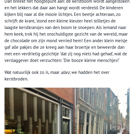
Dan breekt het hoogtepunt aan: de kerstboom wordt aangestoken
en het lekkers dat daar aan hangt wordt verdeeld. De kinderen
kijken blij naar al die mooie lichtjes. Een beetje achteraan, zo
schrijft de krant, ‘stond een kleine kleuter heel stilletjes de
laagste kerstkransjes van den boom te snoepen. Als iemand naar
hem keek, trok hij het onschuldigste gezicht van de wereld, maar
de chocolade om zijn mond verried hem! Een ander klein meisje
gaf alle pakjes die ze kreeg aan haar broertje en beweerde dan
met een verdrietig gezichtje ‘dat zij nog niets had gehad’, wat de
verslaggever doet verzuchten: ‘Die booze kleine menschjes!’
Wat natuurlijk ook zo is, maar
allez
, we hadden het over
kerstbroden.