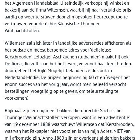
het Algemeen Handelsblad. Uiteindelijk verkoopt hij winkel en
bakkerij aan de firma Willemsen, waarbij hij naar verluid de prijs
aardig op weet te stuwen door zijn opvolger het recept toe te
vertrouwen voor de échte Sächsische Thüringer
Weihnachtstollen.
Willemsen zal zich later in landelijke advertenties afficheren als
het oudste en meest beroemde adres voor ‘delicieuse
Kerstbrooden’. Leipziger Aschkuchen (tulbanden) maakt hij ook.
De firma, die zelfs aan het hof levert, verzendt haar kerstbroden
door ‘geheel het Rijk’. Mogelijk belanden ze dus ook in
Nederlands-Indië. De prijzen beginnen bij 60 ct en ‘wegens het
enorm succes van het vorig jaar’, wordt men beleefd verzocht
bestellingen vroegtijdig op te geven, ‘om teleurstelling te
voorkomen’.
Blijkbaar zijn er nog meer bakkers die ‘oprechte Sächsische
Thüringer Weihnachtstollen’ verkopen, want in een advertentie
van 19 december 1888 waarschuwt Willemsen dat ‘Kerstbrooden,
waarvan het Pakpapier niet voorzien is van mijn Adres, NIET van
mij afkomstig zijn.’ Anno 1880 zijn er overigens al dertien bakkers