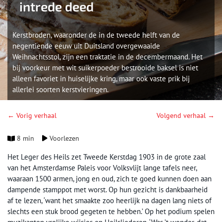
intrede deed
Kerstbroden, waaronder de in de tweede helft van de
negentiende eeuw uit Duitsland overgewaaide
Weihnachtsstol, zijn een traktatie in de decembermaand. Het
bij voorkeur met wit suikerpoeder bestrooide baksel is niet
alleen favoriet in huiselijke kring, maar ook vaste prik bij
allerlei soorten kerstvieringen.
← Vorig verhaal
Volgend verhaal →
8 min
Voorlezen
Het Leger des Heils zet Tweede Kerstdag 1903 in de grote zaal
van het Amsterdamse Paleis voor Volksvlijt lange tafels neer,
waaraan 1500 armen, jong en oud, zich te goed kunnen doen aan
dampende stamppot met worst. Op hun gezicht is dankbaarheid
af te lezen, ‘want het smaakte zoo heerlijk na dagen lang niets of
slechts een stuk brood gegeten te hebben.’ Op het podium spelen