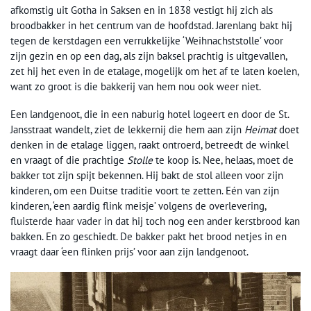
afkomstig uit Gotha in Saksen en in 1838 vestigt hij zich als
broodbakker in het centrum van de hoofdstad. Jarenlang bakt hij
tegen de kerstdagen een verrukkelijke ‘Weihnachststolle’ voor
zijn gezin en op een dag, als zijn baksel prachtig is uitgevallen,
zet hij het even in de etalage, mogelijk om het af te laten koelen,
want zo groot is die bakkerij van hem nou ook weer niet.
Een landgenoot, die in een naburig hotel logeert en door de St.
Jansstraat wandelt, ziet de lekkernij die hem aan zijn
Heimat
doet
denken in de etalage liggen, raakt ontroerd, betreedt de winkel
en vraagt of die prachtige
Stolle
te koop is. Nee, helaas, moet de
bakker tot zijn spijt bekennen. Hij bakt de stol alleen voor zijn
kinderen, om een Duitse traditie voort te zetten. Eén van zijn
kinderen, ‘een aardig flink meisje’ volgens de overlevering,
fluisterde haar vader in dat hij toch nog een ander kerstbrood kan
bakken. En zo geschiedt. De bakker pakt het brood netjes in en
vraagt daar ‘een flinken prijs’ voor aan zijn landgenoot.