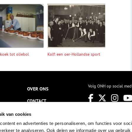
ekoek tot oliebol
Kolf: een oer-Hollandse sport
Volg ONH op social med
OVER ONS
CONTACT
NIEUWSBRIEF
ik van cookies
ontent en advertenties te personaliseren, om functies voor soci
DISCLAIMER
erkeer te analyseren. Ook delen we informatie over uw gebruik