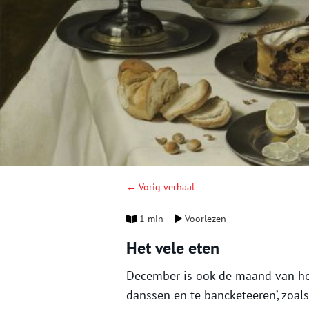
← Vorig verhaal
1 min
Voorlezen
Het vele eten
December is ook de maand van het s
danssen en te bancketeeren’, zoal