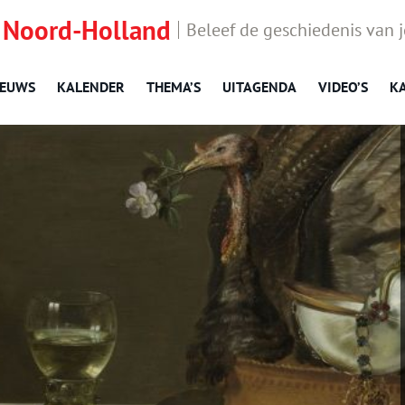
 Noord-Holland
Beleef de geschiedenis van 
IEUWS
KALENDER
THEMA’S
UITAGENDA
VIDEO’S
K