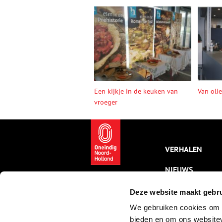
Een kijkje in de keuken van
Van oli
vroeger
VERHALEN
NIEUWS
KALENDER
Deze website maakt gebru
We gebruiken cookies om c
THEMA’S
bieden en om ons websitev