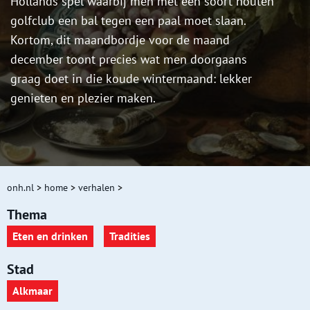
Hollands spel waarbij men met een soort houten
golfclub een bal tegen een paal moet slaan.
Kortom, dit maandbordje voor de maand
december toont precies wat men doorgaans
graag doet in die koude wintermaand: lekker
genieten en plezier maken.
onh.nl
>
home
>
verhalen
>
Thema
Eten en drinken
Tradities
Stad
Alkmaar