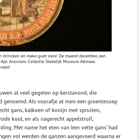
 en drincken en make goet siere’. De maand december, een
dje: Anoniem. Collectie Stedelijk Museum Alkmaar.
oreest
uwen al veel gegeten op kerstavond, die
erd genoemd. Als voorafje at men een groentesoep
cht gans, kalkoen of konijn met spruiten,
ode kool, en als nagerecht appelstruif,
ding. Met name het eten van ‘een vette gans’ had
dingen vol werden de ganzen aangevoerd waarna er