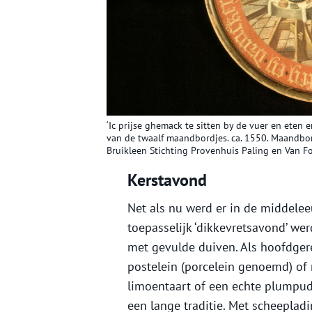
‘Ic prijse ghemack te sitten by de vuer en eten
van de twaalf maandbordjes. ca. 1550. Maandbor
Bruikleen Stichting Provenhuis Paling en Van F
Kerstavond
Net als nu werd er in de middelee
toepasselijk ‘dikkevretsavond’ w
met gevulde duiven. Als hoofdgere
postelein (porcelein genoemd) of r
limoentaart of een echte plumpud
een lange traditie. Met scheepla