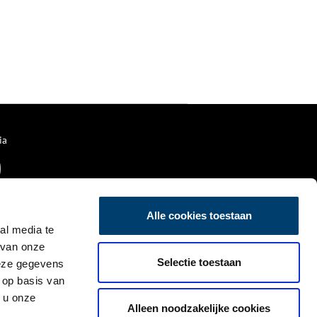
22 januari 1924 werden de
Hoogovens geopend.
ia
Alle cookies toestaan
al media te
 van onze
Selectie toestaan
deze gegevens
 op basis van
 u onze
Alleen noodzakelijke cookies