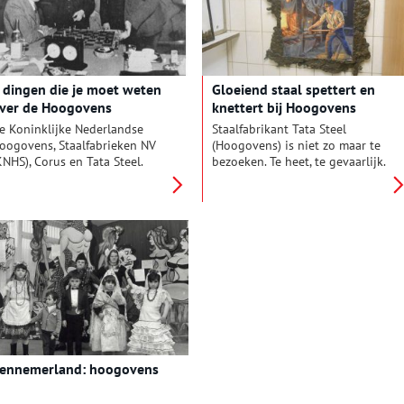
 dingen die je moet weten
Gloeiend staal spettert en
ver de Hoogovens
knettert bij Hoogovens
e Koninklijke Nederlandse
Staalfabrikant Tata Steel
oogovens, Staalfabrieken NV
(Hoogovens) is niet zo maar te
KNHS), Corus en Tata Steel.
bezoeken. Te heet, te gevaarlijk.
erschillende namen voor
Maar wie iets over het maken
ezelfde staalfabriek met een
van staal wil weten, kan zijn
ndrukwekkend verleden.
hart ophalen in het
Hoogovensmuseum in IJmuiden.
ennemerland: hoogovens