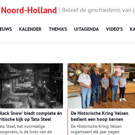
 Noord-Holland
Beleef de geschiedenis van 
IEUWS
KALENDER
THEMA’S
UITAGENDA
VIDEO’S
K
Black Snow’ biedt complete én
De Historische Kring Velsen
ritische kijk op Tata Steel
bedient een hoop kernen
ata Steel, het voormalige
De Historische Kring Velsen
oogovens, is de trots van de
organiseert elk jaar negen