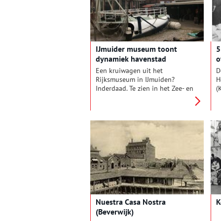
IJmuider museum toont
5
dynamiek havenstad
o
Een kruiwagen uit het
D
Rijksmuseum in IJmuiden?
H
Inderdaad. Te zien in het Zee- en
(
Havenmuseum, gevestigd in de
V
oude ‘Visscherijschool’. Zo’n
d
honderd vrijwilligers zijn hier
i
actief.
Nuestra Casa Nostra
K
(Beverwijk)