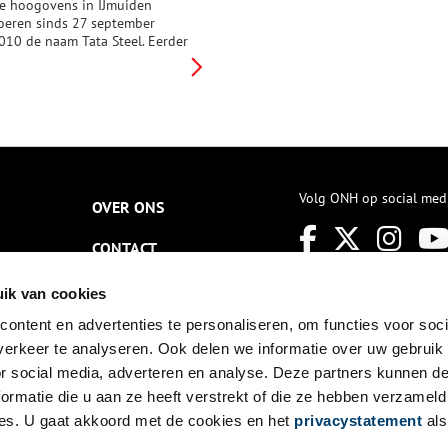
e hoogovens in IJmuiden
oeren sinds 27 september
010 de naam Tata Steel. Eerder
eetten ze al Corus, Estel en
elemaal in het begin
Koninklijke Nederlandse
oogovens en Staalfabrieken’.
ndanks de naamwisselingen
eranderde er voor
ennemerland weinig. De
okende schoorstenen tekenen
Volg ONH op social med
ich al bijna een eeuw af tegen
OVER ONS
e horizon.
CONTACT
NIEUWSBRIEF
ik van cookies
ontent en advertenties te personaliseren, om functies voor soci
DISCLAIMER
erkeer te analyseren. Ook delen we informatie over uw gebruik
PRIVACY
or social media, adverteren en analyse. Deze partners kunnen 
ormatie die u aan ze heeft verstrekt of die ze hebben verzameld
TOEGANKELIJKHEID
es. U gaat akkoord met de cookies en het
privacystatement
als