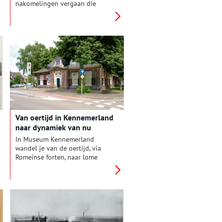
nakomelingen vergaan die
begin jaren zestig in Alkmaar
neerstreken? Joke Bol was er
benieuwd naar en sprak zowel
Marokkanen van de eerste,
tweede als derde generatie.
Van oertijd in Kennemerland
naar dynamiek van nu
In Museum Kennemerland
wandel je van de oertijd, via
Romeinse forten, naar lome
buitenplaatsen. Je ziet tapijten
die Kennemer meisjes knoopten
voor cruiseschepen.
Tegenwoordig werkt de
dynamiek van de IJmond door
tot in Beverwijk.