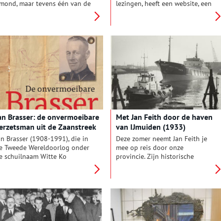
Jmond, maar tevens één van de
lezingen, heeft een website, een
eest vervuilende bedrijven
beeldbank en een
an Nederland. Fotograaf Harm
Facebookpagina die regelmatig
an de Poel verdiepte zich in
ververst wordt. De lezingen
et staalbedrijf en het resultaat
worden altijd druk bezocht,
s in het Haarlemse Verwey
maar actieve vrijwilligers
useum te zien.
kunnen ze nog wel gebruiken.
Wij spraken met een aantal van
deze vrijwilligers over het
jaarboek, het ‘eerste stenen
project’ en de geschiedenis van
het gebied rondom het
Noordzeekanaal.
an Brasser: de onvermoeibare
Met Jan Feith door de haven
erzetsman uit de Zaanstreek
van IJmuiden (1933)
an Brasser (1908-1991), die in
Deze zomer neemt Jan Feith je
e Tweede Wereldoorlog onder
mee op reis door onze
e schuilnaam Witte Ko
provincie. Zijn historische
pereerde, was een van de
teksten uit het album
ekendste verzetsmensen uit de
‘Zwerftochten door ons land:
aanstreek. Filip Bloem, die bij
Noord-Holland’ (1933) geven
et Verzetsmuseum werkt,
een beeld van zonnige duinen,
chreef er een boek over.
drukke pleinen en pittoreske
polders. Deze week: ‘IJmuiden,
de haven van Groot-Amsterdam’.