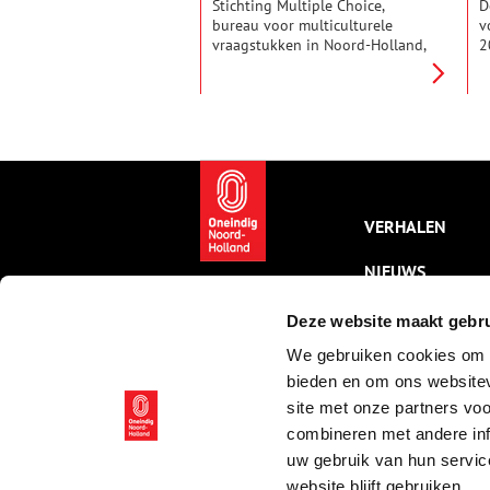
Stichting Multiple Choice,
D
bureau voor multiculturele
v
vraagstukken in Noord-Holland,
2
is gehuisvest aan de Dr
h
Schuitstraat 13 in Beverwijk. De
h
stichting bemoeit zich dus met
‘
het wel en wee van nieuwe
H
Nederlanders en hun
O
nakomelingen. Dit werk aan de
v
Dr. Schuitstraat begon op 8
K
februari 1958.
r
z
VERHALEN
d
NIEUWS
KALENDER
Deze website maakt gebru
We gebruiken cookies om c
THEMA’S
bieden en om ons websitev
ACTIVITEITEN
site met onze partners vo
combineren met andere inf
VIDEO’S
uw gebruik van hun servic
website blijft gebruiken.