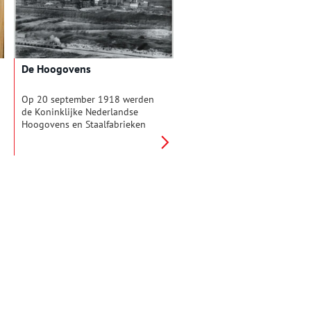
De Hoogovens
Op 20 september 1918 werden
de Koninklijke Nederlandse
Hoogovens en Staalfabrieken
(Hoogovens of KNHS) officieel
opgericht. De Eerste
Wereldoorlog had aangetoond
hoe belangrijk het was om als
land zelfvoorzienend te zijn. Dit
leidde bij de ingenieurs H.J.E.
Wenckebach en J.C. Ankersmit
tot het idee van de oprichting
van de hoogovens. Beide
mannen wisten het
bedrijfsleven, de gemeente
Amsterdam, de Staat en
particuliere ondernemers achter
hun plannen te scharen en op