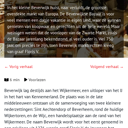
In het kleine Beverwijk huist, naar verluidt, de grootste
overdekte markt van Europa. De Beverwijkse Bazaar is voor
veel mensen een dagje vakantie in eigen land, waar ze kunnen
genieten van koopwaar en gerechten uit de hele wereld. Maar
weinigen weten dat de voorloper van de Zwarte Markt, zoals
de Bazaar jarenlang bekendstond, al veel ouder is. Wel 750
jaar, om precies te zijn, toen Beverwijk marktrechten kreeg
van graaf Floris V.
← Vorig verhaal
Volgend verhaal →
6 min
Voorlezen
Beverwijk lag destijds aan het Wijkermeer, een uitloper van het IJ
in het hart van Kennemerland. De plaats was in de late
middeleeuwen ontstaan uit de samenvoeging van twee kleinere
nederzettingen: Sint Aechtendorp of Beverheem, rond de huidige
Wijkertoren, en de Wijc, een handelsplaatsje aan de rand van het
Wijkermeer. De naam Beverwijk wordt voor het eerst genoemd in