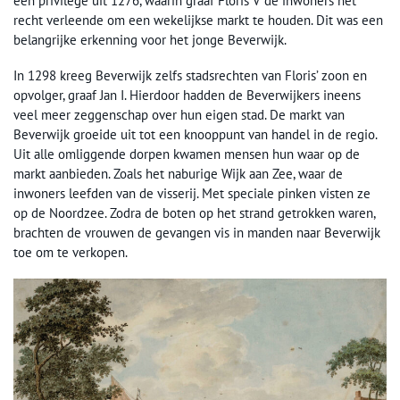
een privilege uit 1276, waarin graaf Floris V de inwoners het
recht verleende om een wekelijkse markt te houden. Dit was een
belangrijke erkenning voor het jonge Beverwijk.
In 1298 kreeg Beverwijk zelfs stadsrechten van Floris’ zoon en
opvolger, graaf Jan I. Hierdoor hadden de Beverwijkers ineens
veel meer zeggenschap over hun eigen stad. De markt van
Beverwijk groeide uit tot een knooppunt van handel in de regio.
Uit alle omliggende dorpen kwamen mensen hun waar op de
markt aanbieden. Zoals het naburige Wijk aan Zee, waar de
inwoners leefden van de visserij. Met speciale pinken visten ze
op de Noordzee. Zodra de boten op het strand getrokken waren,
brachten de vrouwen de gevangen vis in manden naar Beverwijk
toe om te verkopen.