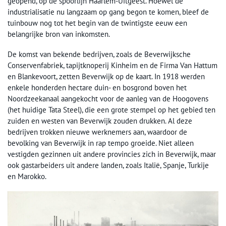
geopend, op de spoorlijn Haarlem-Uitgeest. Hoewel de
industrialisatie nu langzaam op gang begon te komen, bleef de
tuinbouw nog tot het begin van de twintigste eeuw een
belangrijke bron van inkomsten.
De komst van bekende bedrijven, zoals de Beverwijksche
Conservenfabriek, tapijtknoperij Kinheim en de Firma Van Hattum
en Blankevoort, zetten Beverwijk op de kaart. In 1918 werden
enkele honderden hectare duin- en bosgrond boven het
Noordzeekanaal aangekocht voor de aanleg van de Hoogovens
(het huidige Tata Steel), die een grote stempel op het gebied ten
zuiden en westen van Beverwijk zouden drukken. Al deze
bedrijven trokken nieuwe werknemers aan, waardoor de
bevolking van Beverwijk in rap tempo groeide. Niet alleen
vestigden gezinnen uit andere provincies zich in Beverwijk, maar
ook gastarbeiders uit andere landen, zoals Italië, Spanje, Turkije
en Marokko.