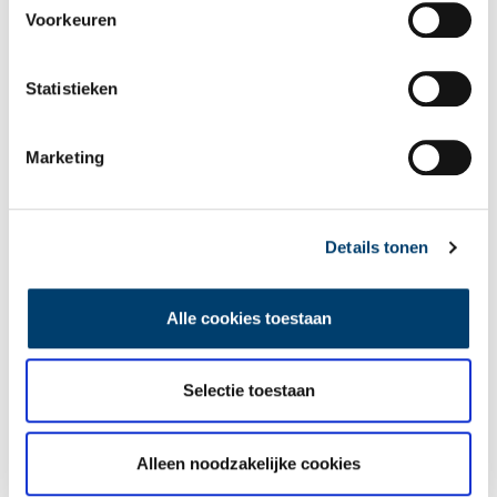
Voorkeuren
Statistieken
Marketing
Details tonen
Alle cookies toestaan
De oosterse Markt op zondag 11 augustus 1985. Collectie foto’s van de gemeente
Beverwijk,
Noord-Hollands Archief
.
Selectie toestaan
Datzelfde jaar werd ook de koopzondag landelijk geïntroduceerd,
hoewel winkels toen nog vastzaten aan maximaal vier
koopzondagen per jaar. Dat aantal werd in 1993 uitgebreid naar
Alleen noodzakelijke cookies
acht. Maar dankzij de toerismebepaling kregen gemeenten
tegelijkertijd de mogelijkheid om af te wijken van de landelijke