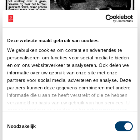
Krantenbericht over de ontruiming van de Zwarte Markt uit De Telegraaf, 14 maart
Deze website maakt gebruik van cookies
1983. Via
Delpher
.
We gebruiken cookies om content en advertenties te
Toeristische trekpleister
personaliseren, om functies voor social media te bieden
De Zwarte Markt overleefde deze crisis door een scheiding aan
en om ons websiteverkeer te analyseren. Ook delen we
te brengen tussen de verkoop van particulieren – tweedehands
informatie over uw gebruik van onze site met onze
spullen mochten volgens de wet wél op zondag verkocht worden
partners voor social media, adverteren en analyse. Deze
– en professionele handelaren, die hun waar voortaan alleen op
partners kunnen deze gegevens combineren met andere
de zaterdag zouden verkopen. Vanwege het grote succes van de
informatie die u aan ze heeft verstrekt of die ze hebben
Zwarte Markt kwam er in 1982 ook een Oosterse Markt bij, waar
verzameld op basis van uw gebruik van hun services. U
onder meer levensmiddelen verkocht werden. Deze markt, die in
gaat akkoord met de cookies en het
privacystatement
de volksmond de ‘Turkenmarkt’ genoemd werd, kreeg in 1984 een
als u onze website blijft gebruiken.
speciale religieuze vrijstelling om te mogen verkopen op de
Toestemmingsselectie
zondag, omdat voor de vele islamitische handelaren niet de
Noodzakelijk
zondag een rustdag was, maar juist de vrijdag.