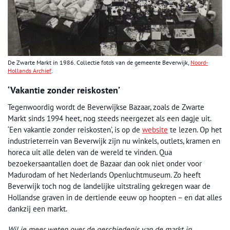
De Zwarte Markt in 1986. Collectie foto’s van de gemeente Beverwijk,
Noord-
Hollands Archief
.
‘Vakantie zonder reiskosten’
Tegenwoordig wordt de Beverwijkse Bazaar, zoals de Zwarte
Markt sinds 1994 heet, nog steeds neergezet als een dagje uit.
‘Een vakantie zonder reiskosten’, is op de
website
te lezen. Op het
industrieterrein van Beverwijk zijn nu winkels, outlets, kramen en
horeca uit alle delen van de wereld te vinden. Qua
bezoekersaantallen doet de Bazaar dan ook niet onder voor
Madurodam of het Nederlands Openluchtmuseum. Zo heeft
Beverwijk toch nog de landelijke uitstraling gekregen waar de
Hollandse graven in de dertiende eeuw op hoopten – en dat alles
dankzij een markt.
Wil je meer weten over de geschiedenis van de markt in