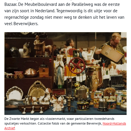
Bazaar. De Meubelboulevard aan de Parallelweg was de eerste
van zijn soort in Nederland. Tegenwoordig is dit uitje voor de
regenachtige zondag niet meer weg te denken uit het leven van
veel Beverwijkers.
De Zwarte Markt begon als vlooienmarkt, waar particulieren tweedehands
spulletjes verkochten. Collectie foto’s van de gemeente Beverwijk,
Noord-Hollands
Archief
.