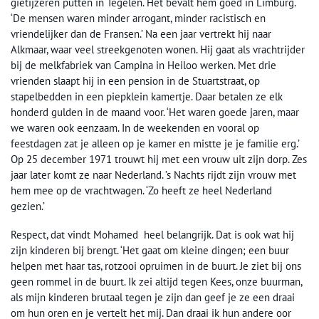
gietijzeren putten in Tegelen. Het bevalt hem goed in Limburg.
‘De mensen waren minder arrogant, minder racistisch en
vriendelijker dan de Fransen.’ Na een jaar vertrekt hij naar
Alkmaar, waar veel streekgenoten wonen. Hij gaat als vrachtrijder
bij de melkfabriek van Campina in Heiloo werken. Met drie
vrienden slaapt hij in een pension in de Stuartstraat, op
stapelbedden in een piepklein kamertje. Daar betalen ze elk
honderd gulden in de maand voor. ‘Het waren goede jaren, maar
we waren ook eenzaam. In de weekenden en vooral op
feestdagen zat je alleen op je kamer en mistte je je familie erg.’
Op 25 december 1971 trouwt hij met een vrouw uit zijn dorp. Zes
jaar later komt ze naar Nederland. ’s Nachts rijdt zijn vrouw met
hem mee op de vrachtwagen. ‘Zo heeft ze heel Nederland
gezien.’
Respect, dat vindt Mohamed heel belangrijk. Dat is ook wat hij
zijn kinderen bij brengt. ‘Het gaat om kleine dingen; een buur
helpen met haar tas, rotzooi opruimen in de buurt. Je ziet bij ons
geen rommel in de buurt. Ik zei altijd tegen Kees, onze buurman,
als mijn kinderen brutaal tegen je zijn dan geef je ze een draai
om hun oren en je vertelt het mij. Dan draai ik hun andere oor