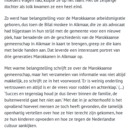
moeders vragen had, klopte ze op het raam. Met de zesjarige
dochter als tolk kwamen ze een heel eind.
Zo werd haar belangstelling voor de Marokkaanse arbeidsmigratie
geboren, dus toen de Bilal moskee in Alkmaar, die ze als advocaat
had bijgestaan in hun strijd met de gemeente voor een nieuwe
plek, haar benaderde om de geschiedenis van de Marokkaanse
gemeenschap in Alkmaar in kaart te brengen, greep ze die kans
met beide handen aan. Dat leverde een interessant portret van
drie generaties Marokkanen in Alkmaar op.
Met warme belangstelling schrijft ze over de Marokkaanse
gemeenschap, maar het verzamelen van informatie was niet altijd
makkelijk, zo schrijft ze in het voorwoord. ‘Er is weinig onderling
vertrouwen en altijd is er de vrees voor roddel en achterklap.’ (…)
‘Succes en tegenslag houd je dus liever binnen de familie, de
buitenwereld gaat het niet aan.’ Met dat in je achterhoofd is het
opvallend hoeveel mensen ze toch heeft gevonden, die tamelijk
openhartig vertellen over hoe ze hier terecht zijn gekomen, hoe
ze hun kinderen opvoeden en hoe ze tegen de Nederlandse
cultuur aankijken.