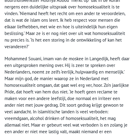
Buurthuiswerkster Houriya Abbou merkt op dat in de Koran
nergens een duidelijke uitspraak over homoseksualiteit is te
vinden. ‘Niemand heeft het recht om een ander te veroordelen,
dat is wat de islam ons leert. Ik heb respect voor mensen die
elkaar liefhebben, met wie en hoe is uiteindelijk hun eigen
beslissing.’ Maar ze is er nog niet over uit wat homoseksualiteit
nu precies is. ‘Is het een storing in de ontwikkeling of kan het
veranderen?’
Mohammed Souani, imam van de moskee in Langedijk, heeft daar
een uitgesproken mening over. Hij is zeer te spreken over
Nederlanders, noemt ze zelfs ‘eerlijk, hulpvaardig en menselijk.’
Maar mijn god, de manier waarop ze in Nederland met
homosexualiteit omgaan, dat gaat wel erg ver, hoor. Zo’n jaarlijkse
Pride, dat hoeft van hem dus niet. ‘Je hoeft geen reclame te
maken voor een andere leefstijl, doe normaal en irriteer een
ander niet met jouw gedrag. Dit soort gedrag krijgt gewoon te
veel aandacht. In islamitische landen is veel verboden:
vreemdgaan, alcohol drinken of homoseksualiteit, het mag
allemaal niet. Maar er gebeurt veel wat verboden is en zolang je
een ander er niet mee lastig valt, maakt niemand er een