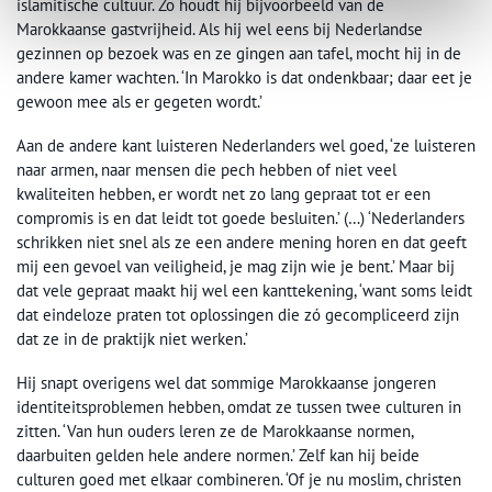
islamitische cultuur. Zo houdt hij bijvoorbeeld van de
Marokkaanse gastvrijheid. Als hij wel eens bij Nederlandse
gezinnen op bezoek was en ze gingen aan tafel, mocht hij in de
andere kamer wachten. ‘In Marokko is dat ondenkbaar; daar eet je
gewoon mee als er gegeten wordt.’
Aan de andere kant luisteren Nederlanders wel goed, ‘ze luisteren
naar armen, naar mensen die pech hebben of niet veel
kwaliteiten hebben, er wordt net zo lang gepraat tot er een
compromis is en dat leidt tot goede besluiten.’ (…) ‘Nederlanders
schrikken niet snel als ze een andere mening horen en dat geeft
mij een gevoel van veiligheid, je mag zijn wie je bent.’ Maar bij
dat vele gepraat maakt hij wel een kanttekening, ‘want soms leidt
dat eindeloze praten tot oplossingen die zó gecompliceerd zijn
dat ze in de praktijk niet werken.’
Hij snapt overigens wel dat sommige Marokkaanse jongeren
identiteitsproblemen hebben, omdat ze tussen twee culturen in
zitten. ‘Van hun ouders leren ze de Marokkaanse normen,
daarbuiten gelden hele andere normen.’ Zelf kan hij beide
culturen goed met elkaar combineren. ‘Of je nu moslim, christen