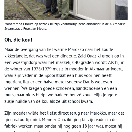
Mohammed Chouta op bezoek bij zijn voormalige pensionhouder in de Alkmaarse
Stuartstraat. Foto: Jan Meurs.
Oh, die kou!
Maar de overgang van het warme Marokko naar het koude
kikkerlandje, dat was wel een dingetje. Zaid Ouaziki groeit op in
een woestijndorp waar het ‘makkelijk 40 graden wordt.’ Als hij in
de winter van 1978/1979 met zijn moeder in Alkmaar arriveert,
waar zijn vader in de Spoorstraat een huis voor hen heeft
ingericht, ligt er een halve meter sneeuw. Dat is wel even
wennen. ‘We kregen goede schoenen, handschoenen en een
muts, maar niets hielp; we hadden het zó koud. Mijn jongere
zusje huilde van de kou als ze uit school kwam.’
Zijn moeder wilde het liefst direct terug naar Marokko, maar dat
ging natuurlijk niet. Meneer Ouaziki ging bij zijn vader in de
fabriek werken, maar omdat hij nog geen 18 jaar was, moest hij