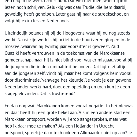
één dag in de week naar school. Dat viel niet mee, want hij kon
lezen noch schrijven. Gelukkig was daar Trudie, die hem daarbij
geweldig heeft geholpen. Later gaat hij naar de streekschool en
volgt hij extra lessen Nederlands.
Uiteindelijk belandt hij bij de Hoogovens, waar hij nu nog steeds
werkt. Naast zijn werk is hij actief in de buurtvereniging en in de
moskee, waarvan hij twintig jaar voorzitter is geweest. Zaid
Ouaziki heeft vertrouwen in de toekomst van de Marokkaanse
gemeenschap, maar hij is niet blind voor wat er misgaat, vooral bij
de jongeren die in de criminaliteit belanden. Dat ligt niet altijd
aan de jongeren zelf, vindt hij, maar het komt volgens hem vooral
door discriminatie, ‘vanwege het kleurtje’. ‘Je voelt je een gewone
Nederlander, werkt hard, doet een opleiding en toch kun je geen
stageplek vinden. Dat is frustrerend.’
En dan nog wat. Marokkanen komen vooral negatief in het nieuws
en daar heeft hij een grote hekel aan. ‘Als in een andere stad een
Marokkaan ontspoort, worden wij erop aangesproken, maar wat
heb ik daar mee te maken? Als een Hollander in Utrecht
ontspoort, spreek je daar toch ook een Alkmaarder niet op aan? Je