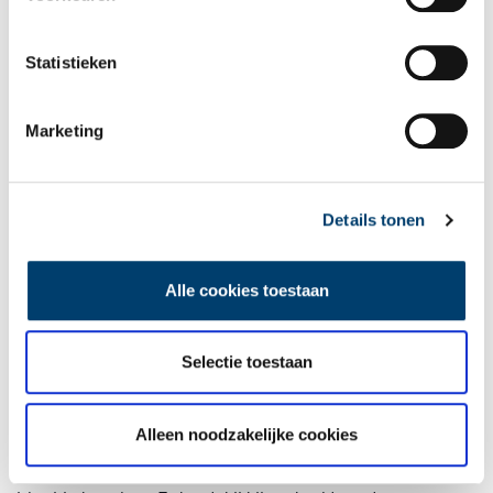
Statistieken
Marketing
Details tonen
Feest in Wijkcentrum Overdie. Foto: Jan Meurs (pagina 142).
Tussen twee culturen
Alle cookies toestaan
In de interviews komt regelmatig het verschil tussen de
Marokkaanse en Nederlandse cultuur ter sprake. Neem Yassine
Hanyn, die in december 1996 van Casablanca naar Nederland
Selectie toestaan
verhuist om bij zijn moeder en halfzusje te gaan wonen. Hij
begint als pizzakoerier, opent een eigen restaurant in Heiloo en
nog een tweede in Alkmaar. Hanyn gaat niet naar de moskee en
Alleen noodzakelijke cookies
heeft weinig contact met de Marokkaanse gemeenschap in
Alkmaar, maar hij voelt zich wel verbonden met de Marokkaans-