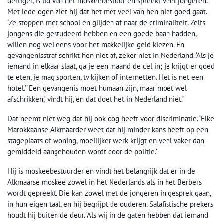
dertiger, is lid van het moskeebestuur en spreekt veel jongeren.
Met lede ogen ziet hij dat het met veel van hen niet goed gaat.
‘Ze stoppen met school en glijden af naar de criminaliteit. Zelfs
jongens die gestudeerd hebben en een goede baan hadden,
willen nog wel eens voor het makkelijke geld kiezen. En
gevangenisstraf schrikt hen niet af, zeker niet in Nederland. ‘Als je
iemand in elkaar slaat, ga je een maand de cel in; je krijgt er goed
te eten, je mag sporten, tv kijken of internetten. Het is net een
hotel.’ ‘Een gevangenis moet humaan zijn, maar moet wel
afschrikken,’ vindt hij, ‘en dat doet het in Nederland niet.’
Dat neemt niet weg dat hij ook oog heeft voor discriminatie. ‘Elke
Marokkaanse Alkmaarder weet dat hij minder kans heeft op een
stageplaats of woning, moeilijker werk krijgt en veel vaker dan
gemiddeld aangehouden wordt door de politie.’
Hij is moskeebestuurder en vindt het belangrijk dat er in de
Alkmaarse moskee zowel in het Nederlands als in het Berbers
wordt gepreekt. Die kan zowel met de jongeren in gesprek gaan,
in hun eigen taal, en hij begrijpt de ouderen. Salafistische prekers
houdt hij buiten de deur. ‘Als wij in de gaten hebben dat iemand