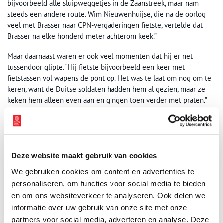
bijvoorbeeld alle sluipweggetjes in de Zaanstreek, maar nam
steeds een andere route. Wim Nieuwenhuijse, die na de oorlog
veel met Brasser naar CPN-vergaderingen fietste, vertelde dat
Brasser na elke honderd meter achterom keek.”
Maar daarnaast waren er ook veel momenten dat hij er net
tussendoor glipte. “Hij fietste bijvoorbeeld een keer met
fietstassen vol wapens de pont op. Het was te laat om nog om te
keren, want de Duitse soldaten hadden hem al gezien, maar ze
keken hem alleen even aan en gingen toen verder met praten.”
Sabotages en de gevolgen
Sommige sabotage-acties die Brasser uit liet voeren, hadden
gruwelijke gevolgen. In de nacht van 14 op 15 april 1945 laat hij
Deze website maakt gebruik van cookies
zijn mensen bijvoorbeeld een springlading aanbrengen bij een
spoorbruggetje in Sint Pancras, op de lijn Alkmaar-Den Helder. Als
We gebruiken cookies om content en advertenties te
represaille halen de Duitsers twintig mannen uit gevangenissen
personaliseren, om functies voor social media te bieden
in Amsterdam, Haarlem en Haarlem. Onder hen zijn weesjongens
en om ons websiteverkeer te analyseren. Ook delen we
uit een katholiek internaat die verzetswerk doen.
informatie over uw gebruik van onze site met onze
partners voor social media, adverteren en analyse. Deze
De gevangenen worden naar de spoordijk geleid en