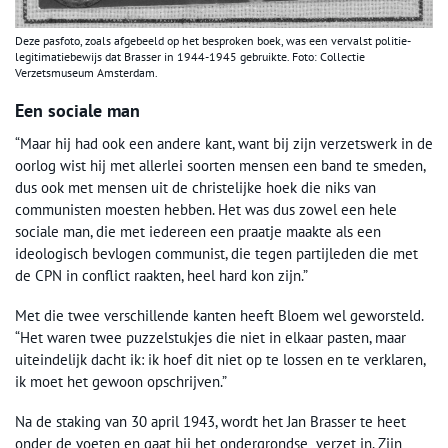
Deze pasfoto, zoals afgebeeld op het besproken boek, was een vervalst politie-
legitimatiebewijs dat Brasser in 1944-1945 gebruikte. Foto: Collectie
Verzetsmuseum Amsterdam.
Een sociale man
“Maar hij had ook een andere kant, want bij zijn verzetswerk in de
oorlog wist hij met allerlei soorten mensen een band te smeden,
dus ook met mensen uit de christelijke hoek die niks van
communisten moesten hebben. Het was dus zowel een hele
sociale man, die met iedereen een praatje maakte als een
ideologisch bevlogen communist, die tegen partijleden die met
de CPN in conflict raakten, heel hard kon zijn.”
Met die twee verschillende kanten heeft Bloem wel geworsteld.
“Het waren twee puzzelstukjes die niet in elkaar pasten, maar
uiteindelijk dacht ik: ik hoef dit niet op te lossen en te verklaren,
ik moet het gewoon opschrijven.”
Na de staking van 30 april 1943, wordt het Jan Brasser te heet
onder de voeten en gaat hij het ondergrondse verzet in. Zijn