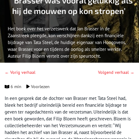
‘Brasser was vooral gelukkig als
hij de mouwen op kon stropen’
Het boek over het verzetswerk dat Jan Brasser in de
Zaanstreek pleegde, kon verschijnen dankzij een financiële
bijdrage van Tata Steel, de huidige eigenaar van Hoogovens,
waar Brasser voor en tijdens de oorlog als smelter werkte.
Auteur Filip Bloem vertelt over zijn speurtocht.
← Vorig verhaal
Volgend verhaal →
6 min
Voorlezen
In een gesprek dat de dochter van Brasser met Tata Steel had,
bleek het bedrijf uiteindelijk bereid een financiële bijdrage te
geven ter nagedachtenis van de verzetsman. Uiteindelijk is dat
een boek geworden, dat Filip Bloem heeft geschreven. Bloem is
collectiebeheerder van het Verzetsmuseum en vertelt: “Wij
hadden het archief van Jan Brasser al, naast bijvoorbeeld de