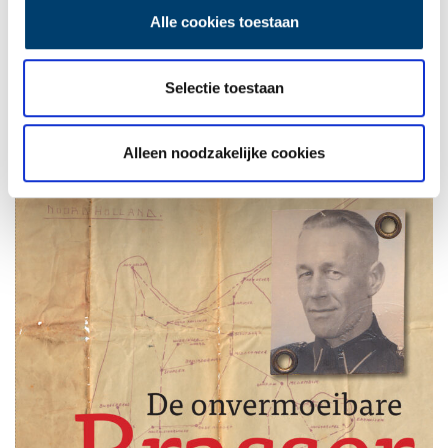
Bloem: “In dat boek vertelt Brasser dat degene die de aanslag
Alle cookies toestaan
heeft gepleegd er later wakker van heeft gelegen, maar van een
goede vriend van hem hoorde ik dat ook Brasser er vele jaren na
Selectie toestaan
dato eens drie nachten niet van heeft kunnen slapen. In
interviews waar die aanslag ter sprake komt, zegt hij zich er
weinig meer van te kunnen herinneren, maar ik denk dat het te
Alleen noodzakelijke cookies
pijnlijk voor hem was om er over te praten.”