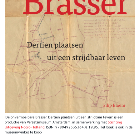
‘De onvermoeibare Brasser, Dertien plaatsen uit een strijdbaar leven’, is een
productie van Verzetsmuseum Amsterdam, in samenwerking met
Stichting
Uitgeverij Noord-Holland.
ISBN: 9789492335364, € 19,95. Het boek is ook in de
museumwinkel te koop.