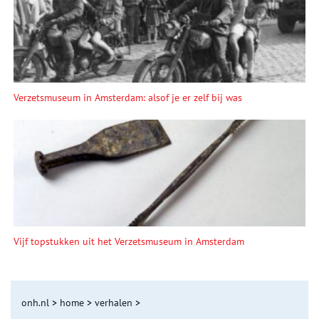
Verzetsmuseum in Amsterdam: alsof je er zelf bij was
Vijf topstukken uit het Verzetsmuseum in Amsterdam
onh.nl
>
home
>
verhalen
>