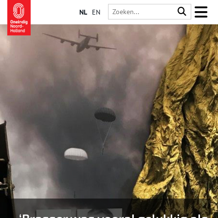
NL
EN