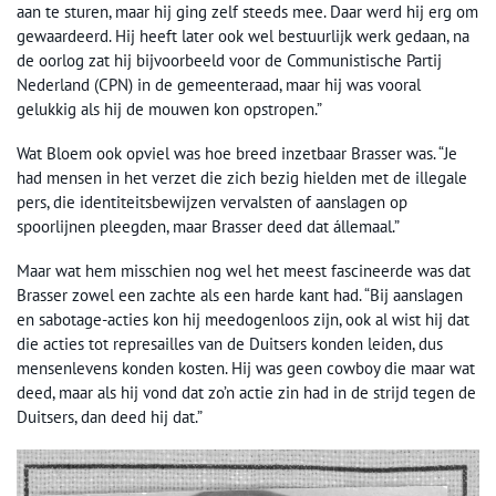
aan te sturen, maar hij ging zelf steeds mee. Daar werd hij erg om
gewaardeerd. Hij heeft later ook wel bestuurlijk werk gedaan, na
de oorlog zat hij bijvoorbeeld voor de Communistische Partij
Nederland (CPN) in de gemeenteraad, maar hij was vooral
gelukkig als hij de mouwen kon opstropen.”
Wat Bloem ook opviel was hoe breed inzetbaar Brasser was. “Je
had mensen in het verzet die zich bezig hielden met de illegale
pers, die identiteitsbewijzen vervalsten of aanslagen op
spoorlijnen pleegden, maar Brasser deed dat állemaal.”
Maar wat hem misschien nog wel het meest fascineerde was dat
Brasser zowel een zachte als een harde kant had. “Bij aanslagen
en sabotage-acties kon hij meedogenloos zijn, ook al wist hij dat
die acties tot represailles van de Duitsers konden leiden, dus
mensenlevens konden kosten. Hij was geen cowboy die maar wat
deed, maar als hij vond dat zo’n actie zin had in de strijd tegen de
Duitsers, dan deed hij dat.”