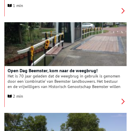
laten scannen van uw Museumkaart wordt wel op prijs gesteld.
1 min
Het thema van dit jaar is: routes, netwerken & verbindingen,
kort samengevat als ‘Onderweg’. De Open Monumentendagen
zijn op zaterdag 14 en zondag 15 september 2024.
Open Dag Beemster, kom naar de weegbrug!
Het is 70 jaar geleden dat de weegbrug in gebruik is genomen
door een ‘combinatie’ van Beemster landbouwers. Het bestuur
en de vrijwilligers van Historisch Genootschap Beemster willen
deze mijlpaal graag met u vieren. Op de traditionele “Open
2 min
Dag” op 9 mei kunt u de weegbrug bezoeken. Deze bevindt
zich op de hoek van de Jisperweg/Volgerweg in de Beemster.