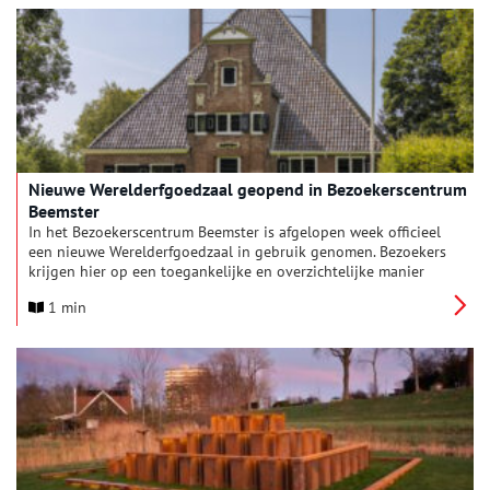
opgroeien.
Nieuwe Werelderfgoedzaal geopend in Bezoekerscentrum
Beemster
In het Bezoekerscentrum Beemster is afgelopen week officieel
een nieuwe Werelderfgoedzaal in gebruik genomen. Bezoekers
krijgen hier op een toegankelijke en overzichtelijke manier
informatie over de twee UNESCO Werelderfgoederen in de
1 min
Beemster: de Droogmakerij de Beemster en de Hollandse
Waterlinies. Een grote overzichtskaart nodigt bezoekers uit om
ook andere Werelderfgoedlocaties in de Beemster en
daarbuiten te ontdekken.