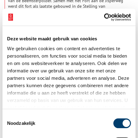
van de Beemsterpolder. Samen met het Fort aan de Jisperweg
werd dit fort als laatste gebouwd in de Stelling van
Amsterdam.
Deze website maakt gebruik van cookies
We gebruiken cookies om content en advertenties te
personaliseren, om functies voor social media te bieden
en om ons websiteverkeer te analyseren. Ook delen we
informatie over uw gebruik van onze site met onze
partners voor social media, adverteren en analyse. Deze
Beeldpresentatie: Buurtschapjes in de Beemster
partners kunnen deze gegevens combineren met andere
Cor en Lida Roet hebben namens het Historisch Genootschap
informatie die u aan ze heeft verstrekt of die ze hebben
Beemster een boeiende beeldpresentatie gemaakt met
verzameld op basis van uw gebruik van hun services. U
historische beelden van de oude buurtschapjes uit de
omgeving. De presentatie is te zien op zondag 17 maart,
gaat akkoord met de cookies en het
privacystatement
1 min
donderdag 28 maart en dinsdag 2 april.
als u onze website blijft gebruiken.
Toestemmingsselectie
Noodzakelijk