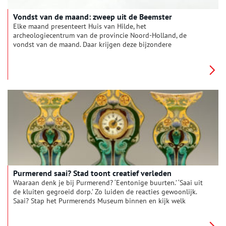
Vondst van de maand: zweep uit de Beemster
Elke maand presenteert Huis van Hilde, het
archeologiecentrum van de provincie Noord-Holland, de
vondst van de maand. Daar krijgen deze bijzondere
bodemvondsten een eigen vitrine, op Oneindig Noord-Holland
worden ze met een verhaal in het zonnetje gezet. Deze maand
staat een zweep uit de Middenbeemster centraal.
Purmerend saai? Stad toont creatief verleden
Waaraan denk je bij Purmerend? ‘Eentonige buurten.’ ‘Saai uit
de kluiten gegroeid dorp.’ Zo luiden de reacties gewoonlijk.
Saai? Stap het Purmerends Museum binnen en kijk welk
prachtig sieraardewerk hier is gemaakt. Hier groeiden creatieve
architecten op. Trek die denkbeeldige grauwsluier over de stad