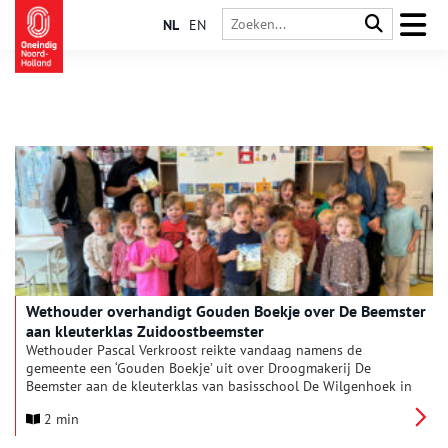
NL
EN
Wethouder overhandigt Gouden Boekje over De Beemster
aan kleuterklas Zuidoostbeemster
Wethouder Pascal Verkroost reikte vandaag namens de
gemeente een ‘Gouden Boekje’ uit over Droogmakerij De
Beemster aan de kleuterklas van basisschool De Wilgenhoek in
Zuidoostbeemster. Met het boekje ‘Hoe Jan aan zijn naam
2 min
kwam’ wil de gemeente jonge kinderen op een toegankelijke
manier kennis laten maken met het werelderfgoed waarin zij