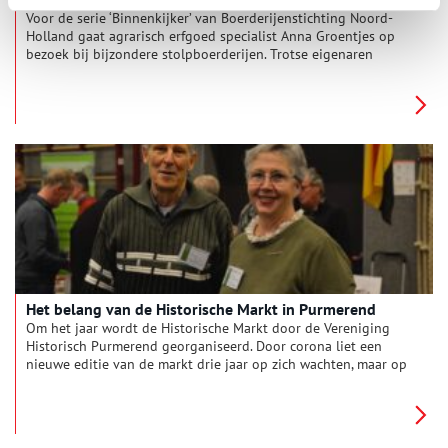
Voor de serie ‘Binnenkijker’ van Boerderijenstichting Noord-
Holland gaat agrarisch erfgoed specialist Anna Groentjes op
bezoek bij bijzondere stolpboerderijen. Trotse eigenaren
vertellen haar alles over de geschiedenis en het interieur van
de stolp. De interieurs verschillen nog meer van elkaar dan de
buitenkanten. Bij woonboerderijen zien we de zoektocht naar
het toepassen van nieuwe functies, op basis van de
oorspronkelijke indeling. Deze keer reist Anna af naar
stolpboerderij Kerkzigt in de Beemster.
Het belang van de Historische Markt in Purmerend
Om het jaar wordt de Historische Markt door de Vereniging
Historisch Purmerend georganiseerd. Door corona liet een
nieuwe editie van de markt drie jaar op zich wachten, maar op
zondag 22 januari was het weer zover. Aan de grote opkomst
viel te merken dat de markt veel betekent voor de inwoners
van Purmerend en de Beemster. Voorzitter Gerard Schotsman
en oud-voorzitter Tineke Abercrombie vertellen over het