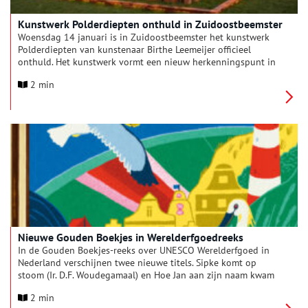
Kunstwerk Polderdiepten onthuld in Zuidoostbeemster
Woensdag 14 januari is in Zuidoostbeemster het kunstwerk
Polderdiepten van kunstenaar Birthe Leemeijer officieel
onthuld. Het kunstwerk vormt een nieuw herkenningspunt in
de woonwijk De Nieuwe Tuinderij Oost en is een eigentijdse
2 min
vertaling van de karakteristieke structuur van de Beemster.
Nieuwe Gouden Boekjes in Werelderfgoedreeks
In de Gouden Boekjes-reeks over UNESCO Werelderfgoed in
Nederland verschijnen twee nieuwe titels. Sipke komt op
stoom (Ir. D.F. Woudegamaal) en Hoe Jan aan zijn naam kwam
(Droogmakerij de Beemster) vertellen hoe Nederland door de
2 min
eeuwen heen land op het water won en zo de voeten droog