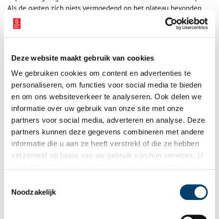
Als de gasten zich niets vermoedend op het plateau bevonden,
stelde men onverhoeds de fonteintjes in werking, wat tot veel
hilariteit leidde.
Deze website maakt gebruik van cookies
We gebruiken cookies om content en advertenties te
personaliseren, om functies voor social media te bieden
en om ons websiteverkeer te analyseren. Ook delen we
informatie over uw gebruik van onze site met onze
partners voor social media, adverteren en analyse. Deze
partners kunnen deze gegevens combineren met andere
informatie die u aan ze heeft verstrekt of die ze hebben
Reconstructie opbouw van de bedriegertjes. Tekening: Henk Tol.
verzameld op basis van uw gebruik van hun services. U
De Leeuwenplaats
gaat akkoord met de cookies en het
privacystatement
Nadat de buitenplaats in 1735 handen kwam van Roelof de
als u onze website blijft gebruiken.
Toestemmingsselectie
Leeuw veranderde het van naam. Het oude hoofdgebouw werd
Noodzakelijk
afgebroken en een nieuw gebouw verrees volgens de toenmalige
mode. De bijbehorende boerderij werd naar de achterkant van