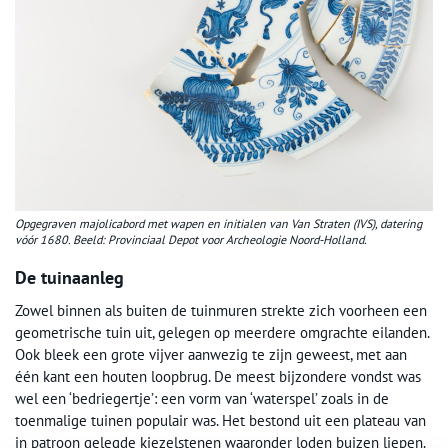
Opgegraven majolicabord met wapen en initialen van Van Straten (IVS), datering
vóór 1680. Beeld: Provinciaal Depot voor Archeologie Noord-Holland.
De tuinaanleg
Zowel binnen als buiten de tuinmuren strekte zich voorheen een
geometrische tuin uit, gelegen op meerdere omgrachte eilanden.
Ook bleek een grote vijver aanwezig te zijn geweest, met aan
één kant een houten loopbrug. De meest bijzondere vondst was
wel een ‘bedriegertje’: een vorm van ‘waterspel’ zoals in de
toenmalige tuinen populair was. Het bestond uit een plateau van
in patroon gelegde kiezelstenen waaronder loden buizen liepen.