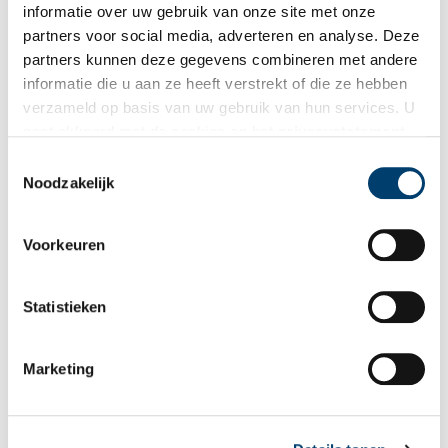
informatie over uw gebruik van onze site met onze
laatste erfgoednieuws? Schrijf u dan nu in voor onze
partners voor social media, adverteren en analyse. Deze
wekelijkse nieuwsbrief!
partners kunnen deze gegevens combineren met andere
informatie die u aan ze heeft verstrekt of die ze hebben
verzameld op basis van uw gebruik van hun services. U
gaat akkoord met de cookies en het
privacystatement
Bij inschrijving gaat u akkoord met ons
privacybeleid
.
als u onze website blijft gebruiken.
Toestemmingsselectie
Noodzakelijk
Aanvullingen
Voorkeuren
Vul deze informatie aan of geef een reactie.
Statistieken
Marketing
Vereiste velden zijn gemarkeerd met *. Het e-mailadres wordt niet
gepubliceerd.
Naam
*