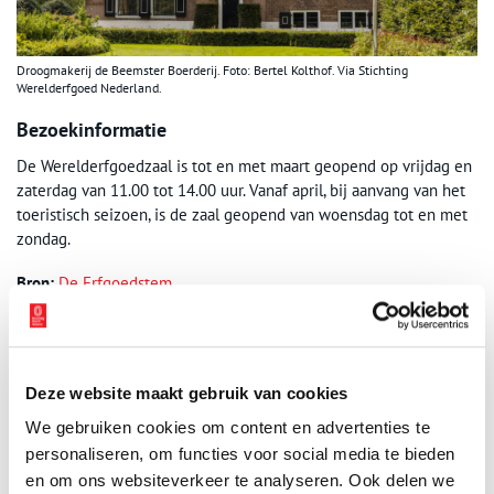
Droogmakerij de Beemster Boerderij. Foto: Bertel Kolthof. Via Stichting
Werelderfgoed Nederland.
Bezoekinformatie
De Werelderfgoedzaal is tot en met maart geopend op vrijdag en
zaterdag van 11.00 tot 14.00 uur. Vanaf april, bij aanvang van het
toeristisch seizoen, is de zaal geopend van woensdag tot en met
zondag.
Bron:
De Erfgoedstem
Publicatiedatum: 30/01/2026
Deze website maakt gebruik van cookies
We gebruiken cookies om content en advertenties te
Ontvang de nieuwsbrief
personaliseren, om functies voor social media te bieden
en om ons websiteverkeer te analyseren. Ook delen we
Wilt u op de hoogte blijven van de mooiste verhalen en het