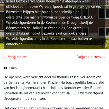
In het Bezoekerscentrum Beemster is afgelopen week
officieel een nieuwe Werelderfgoedzaal in gebruik genomen.
Bezoekers krijgen hier op een toegankelijke en
overzichtelijke manier informatie over de twee UNESCO
Werelderfgoederen in de Beemster: de Droogmakerij de
Beemster en de Hollandse Waterlinies. Een grote
overzichtskaart nodigt bezoekers uit om ook andere
Werelderfgoedlocaties in de Beemster en daarbuiten te
ontdekken.
← Vorig nieuws
Volgend nieuws →
1 min
De opening werd verricht door wethouder Pascal Verkroost van
de Gemeente Purmerend en Klazien Hartog, dagelijks bestuurslid
van het Hoogheemraadschap Hollands Noorderkwartier. Beiden
vervullen de rol van siteholder voor het UNESCO Werelderfgoed
Droogmakerij de Beemster.
Het concept en het ruimtelijk ontwerp van de Werelderfgoedzaal