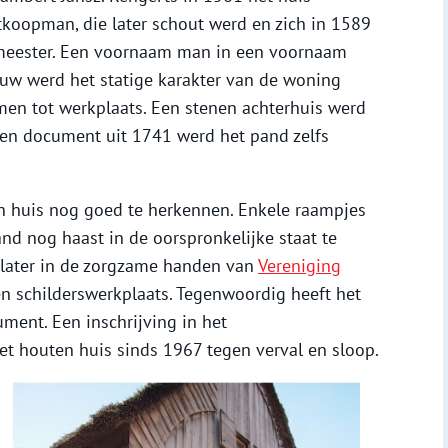
oopman, die later schout werd en zich in 1589
emeester. Een voornaam man in een voornaam
euw werd het statige karakter van de woning
men tot werkplaats. Een stenen achterhuis werd
en document uit 1741 werd het pand zelfs
en huis nog goed te herkennen. Enkele raampjes
pand nog haast in de oorspronkelijke staat te
ar later in de zorgzame handen van
Vereniging
en schilderswerkplaats. Tegenwoordig heeft het
ment. Een inschrijving in het
 houten huis sinds 1967 tegen verval en sloop.