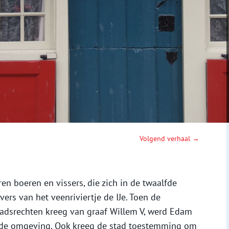
Volgend verhaal →
n boeren en vissers, die zich in de twaalfde
ers van het veenriviertje de IJe. Toen de
tadsrechten kreeg van graaf Willem V, werd Edam
r de omgeving. Ook kreeg de stad toestemming om