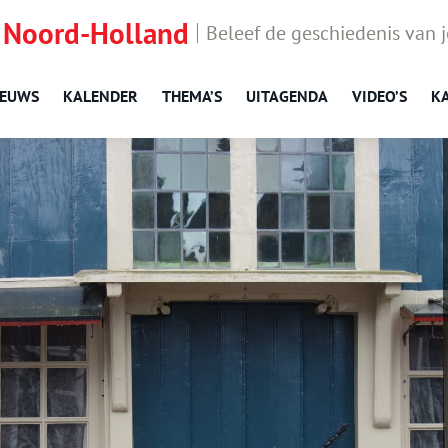
 Noord-Holland
Beleef de geschiedenis van 
IEUWS
KALENDER
THEMA’S
UITAGENDA
VIDEO’S
K