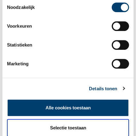
Toestemmingsselectie
‘Stapeling’, door Gerard Höweler, 1995. Beeld: gemeente Huizen.
Noodzakelijk
Abstract en figuratief
Tussen De Elementen en Thalassa en preciezer nog tussen twee
Voorkeuren
rode en groene vuurtorentjes mondt de Aanloophaven uit in het
Gooimeer. Langs dit binnenwater en min of meer in het
verlengde ervan staat een reeks kunstwerken die je, anders dan
Statistieken
die in het oude dorp, niet snel kunt missen: ze zijn meestal een
stuk groter en hebben veel ruimte om zich heen. Nog een
verschil is dat de werken vaak abstract zijn. Een afgewogen
Marketing
oordeel erover kan ik niet geven maar ik merk dat ik bijvoorbeeld
bij de ingenieuze ‘Vlucht’ en ‘Uit het vierkant’ van cortenstaal en
de onverzettelijke granieten ‘Stapeling’ langer stil blijf staan dan
Details tonen
bij de meeste figuratieve werken in het oude dorp. Vermoeidheid
van de voetganger zal zoetjesaan een rol spelen, maar ook blijkt
de concentratieboog juist bij kunst die erop uit is mij een verhaal
Alle cookies toestaan
te vertellen korter te zijn. Bij een abstract beeldhouwwerk meen
ik dieper in de ziel van de kunstenaar te kijken: verbeelding
tegenover uitbeelding.
Selectie toestaan