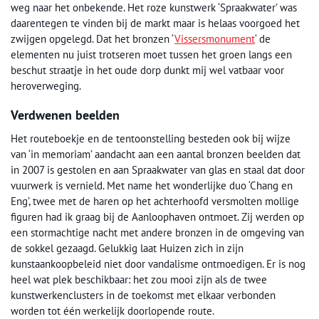
weg naar het onbekende. Het roze kunstwerk ‘Spraakwater’ was
daarentegen te vinden bij de markt maar is helaas voorgoed het
zwijgen opgelegd. Dat het bronzen ‘
Vissersmonument
‘ de
elementen nu juist trotseren moet tussen het groen langs een
beschut straatje in het oude dorp dunkt mij wel vatbaar voor
heroverweging.
Verdwenen beelden
Het routeboekje en de tentoonstelling besteden ook bij wijze
van ‘in memoriam’ aandacht aan een aantal bronzen beelden dat
in 2007 is gestolen en aan Spraakwater van glas en staal dat door
vuurwerk is vernield. Met name het wonderlijke duo ‘Chang en
Eng’, twee met de haren op het achterhoofd versmolten mollige
figuren had ik graag bij de Aanloophaven ontmoet. Zij werden op
een stormachtige nacht met andere bronzen in de omgeving van
de sokkel gezaagd. Gelukkig laat Huizen zich in zijn
kunstaankoopbeleid niet door vandalisme ontmoedigen. Er is nog
heel wat plek beschikbaar: het zou mooi zijn als de twee
kunstwerkenclusters in de toekomst met elkaar verbonden
worden tot één werkelijk doorlopende route.