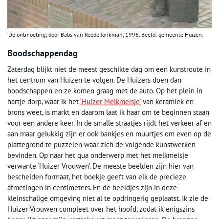
‘De ontmoeting’, door Babs van Reede Jonkman, 1996. Beeld: gemeente Huizen.
Boodschappendag
Zaterdag blijkt niet de meest geschikte dag om een kunstroute in
het centrum van Huizen te volgen. De Huizers doen dan
boodschappen en ze komen graag met de auto. Op het plein in
hartje dorp, waar ik het
‘Huizer Melkmeisje’
van keramiek en
brons weet, is markt en daarom laat ik haar om te beginnen staan
voor een andere keer. In de smalle straatjes rijdt het verkeer af en
aan maar gelukkig zijn er ook bankjes en muurtjes om even op de
plattegrond te puzzelen waar zich de volgende kunstwerken
bevinden. Op naar het qua onderwerp met het melkmeisje
verwante ‘Huizer Vrouwen’. De meeste beelden zijn hier van
bescheiden formaat, het boekje geeft van elk de precieze
afmetingen in centimeters. En de beeldjes zijn in deze
kleinschalige omgeving niet al te opdringerig geplaatst. Ik zie de
Huizer Vrouwen compleet over het hoofd, zodat ik enigszins