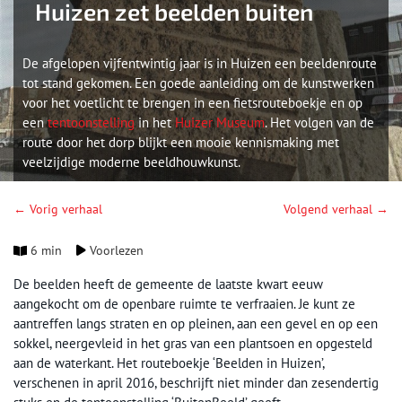
Huizen zet beelden buiten
De afgelopen vijfentwintig jaar is in Huizen een beeldenroute
tot stand gekomen. Een goede aanleiding om de kunstwerken
voor het voetlicht te brengen in een fietsrouteboekje en op
een
tentoonstelling
in het
Huizer Museum
. Het volgen van de
route door het dorp blijkt een mooie kennismaking met
veelzijdige moderne beeldhouwkunst.
← Vorig verhaal
Volgend verhaal →
6 min
Voorlezen
De beelden heeft de gemeente de laatste kwart eeuw
aangekocht om de openbare ruimte te verfraaien. Je kunt ze
aantreffen langs straten en op pleinen, aan een gevel en op een
sokkel, neergevleid in het gras van een plantsoen en opgesteld
aan de waterkant. Het routeboekje ‘Beelden in Huizen’,
verschenen in april 2016, beschrijft niet minder dan zesendertig