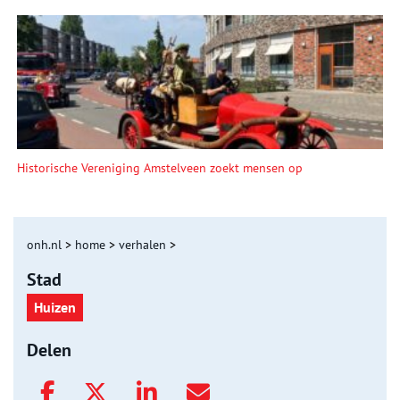
Historische Vereniging Amstelveen zoekt mensen op
onh.nl
>
home
>
verhalen
>
Stad
Huizen
Delen