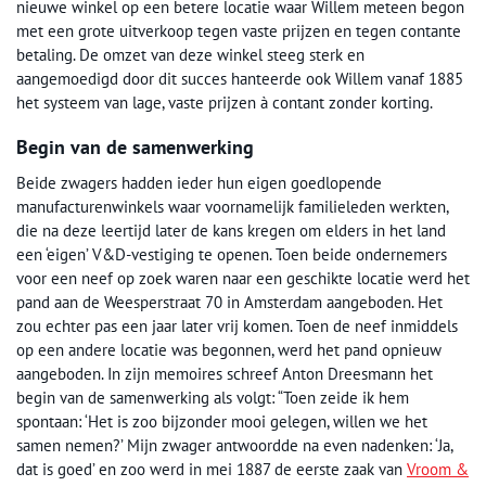
nieuwe winkel op een betere locatie waar Willem meteen begon
met een grote uitverkoop tegen vaste prijzen en tegen contante
betaling. De omzet van deze winkel steeg sterk en
aangemoedigd door dit succes hanteerde ook Willem vanaf 1885
het systeem van lage, vaste prijzen à contant zonder korting.
Begin van de samenwerking
Beide zwagers hadden ieder hun eigen goedlopende
manufacturenwinkels waar voornamelijk familieleden werkten,
die na deze leertijd later de kans kregen om elders in het land
een ‘eigen’ V&D-vestiging te openen. Toen beide ondernemers
voor een neef op zoek waren naar een geschikte locatie werd het
pand aan de Weesperstraat 70 in Amsterdam aangeboden. Het
zou echter pas een jaar later vrij komen. Toen de neef inmiddels
op een andere locatie was begonnen, werd het pand opnieuw
aangeboden. In zijn memoires schreef Anton Dreesmann het
begin van de samenwerking als volgt: “Toen zeide ik hem
spontaan: ‘Het is zoo bijzonder mooi gelegen, willen we het
samen nemen?’ Mijn zwager antwoordde na even nadenken: ‘Ja,
dat is goed’ en zoo werd in mei 1887 de eerste zaak van
Vroom &