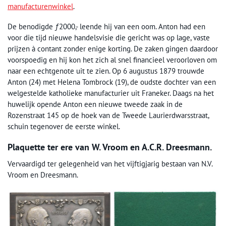
manufacturenwinkel
.
De benodigde ƒ2000,- leende hij van een oom. Anton had een
voor die tijd nieuwe handelsvisie die gericht was op lage, vaste
prijzen à contant zonder enige korting. De zaken gingen daardoor
voorspoedig en hij kon het zich al snel financieel veroorloven om
naar een echtgenote uit te zien. Op 6 augustus 1879 trouwde
Anton (24) met Helena Tombrock (19), de oudste dochter van een
welgestelde katholieke manufacturier uit Franeker. Daags na het
huwelijk opende Anton een nieuwe tweede zaak in de
Rozenstraat 145 op de hoek van de Tweede Laurierdwarsstraat,
schuin tegenover de eerste winkel.
Plaquette ter ere van W. Vroom en A.C.R. Dreesmann.
Vervaardigd ter gelegenheid van het vijftigjarig bestaan van N.V.
Vroom en Dreesmann.