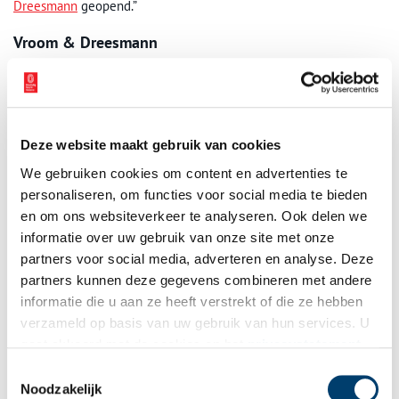
Dreesmann
geopend.”
Vroom & Dreesmann
Willem Vroom was ouder dan Anton en daarom ging de zaak
Vroom & Dreesmann heten. Dit was het begin van de formele
samenwerking, waarna de Amsterdamse zaken in 1890 in één
combinatie werden samengevoegd. Met zes eigen zaken in
Deze website maakt gebruik van cookies
Amsterdam werd het tijd om buiten de hoofdstad nieuwe
vestigingen te openen. Na Rotterdam (1892) volgden
We gebruiken cookies om content en advertenties te
successievelijk Nijmegen (1895), Arnhem (1896), Haarlem (1896)
personaliseren, om functies voor social media te bieden
en Utrecht (1898). Het kleine zaakje in de Amsterdamse Jordaan
en om ons websiteverkeer te analyseren. Ook delen we
waar het allemaal begon zou uitgroeien tot het grootste
informatie over uw gebruik van onze site met onze
warenhuisconcern van Nederland dat in 2012 het 125-jarig
partners voor social media, adverteren en analyse. Deze
bestaan vierde.Op 31 december 2015 ging Vroom & Dreesmann
partners kunnen deze gegevens combineren met andere
failliiet. De winkels bleven in 2016 nog enige tijd open voor een
informatie die u aan ze heeft verstrekt of die ze hebben
laatste uitverkoop die tevens een leegverkoop was. Op 23 april
verzameld op basis van uw gebruik van hun services. U
2016 sloot het laatste warenhuis definitief.
gaat akkoord met de cookies en het
privacystatement
Auteur
: Philippe Hondelink.
als u onze website blijft gebruiken.
Toestemmingsselectie
Noodzakelijk
Publicatiedatum: 18/06/2011