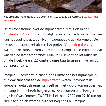
Het Groeiend Monument bi ‘De boom die alles zag’, 2002. Collectie
Stadsarchief
Amsterdam
.
De tentoonstelling over de Bijlmer ramp is te zien in het
Amsterdam Museum
, dat tijdelijk is ondergebracht in het niet ver
van het stadhuis gelegen Hermitagegebouw aan de Amstel. De
expositie maakt deel uit van het project
‘Collecting the city’
,
waarbij ook foto’s te zien zijn van Cleo Campert, die huisfotograaf
was van de later afgebrande Club RoXY. Tevens houdt Museum
om de Hoek, waarin 22 Amsterdamse buurtmusea zijn verenigd,
een presentatie.
Imagine IC besteedt in haar eigen ruimte aan het Bijlmerplein
393 ook aandacht aan de
Bijlmerramp
, waarbij bewoners in
video’s en geluidsfragmenten zelf aan het woord komen over wat
de ramp bij hen heeft losgemaakt. De documentaire ‘Een gat in
mijn hart’ van Omroep ZWART is 4 oktober 2022 om 22.10 uur op
NPO2 te zien en wordt 8 oktober nog eens bij ImagineIC