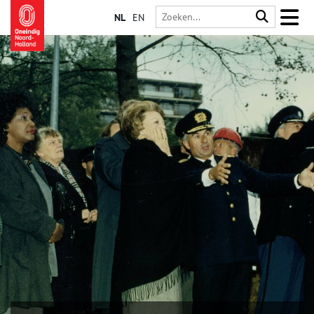
NL
EN