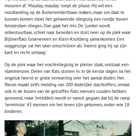
motoren af. ‘Mayday, mayday’ roept de piloot. Hij wil een
noodlanding op de Buitenveldertbaan maken, maar om daar te
kunnen komen moet het gehavende vliegtuig een rondje boven
Amsterdam vliegen. Dan gaat het mis. De ‘jumbo’ wordt
onbestuurbaar, schiet naar beneden en stort neer op de plek waar
Bijlmerflats Groeneveen en Klein-Kruitberg samenkomen. Een
ooggetuige zal het later omschrijven als ‘Ineens ging hij op zijn
kant en recht omlaag.’
Op de plek waar het vrachtvliegtuig te pletter slaat, ontstaat een
vlammenzee. Delen van flats storten in. In de eerste dagen na het
ongeluk heerst er grote verwarring over het aantal doden. Het
Parool maakt zelfs melding van 200 dodelijke slachtoffers, omdat
ook in de boxen van de getroffen flats mensen zouden hebben
gewoond, maar inmiddels wordt er vanuit gegaan dat bij de ramp
‘tenminste’ 43 mensen om het leven zijn gekomen, onder wie 18
kinderen.