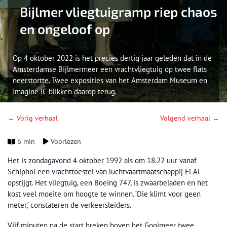
Bijlmer vliegtuigramp riep chaos
en ongeloof op
Op 4 oktober 2022 is het precies dertig jaar geleden dat in de
Amsterdamse Bijlmermeer een vrachtvliegtuig op twee flats
neerstortte. Twee exposities van het Amsterdam Museum en
Imagine IC blikken daarop terug.
← Vorig verhaal
Volgend verhaal →
6 min
Voorlezen
Het is zondagavond 4 oktober 1992 als om 18.22 uur vanaf
Schiphol een vrachttoestel van luchtvaartmaatschappij El Al
opstijgt. Het vliegtuig, een Boeing 747, is zwaarbeladen en het
kost veel moeite om hoogte te winnen. ‘Die klimt voor geen
meter,’ constateren de verkeersleiders.
Vijf minuten na de start breken boven het Gooimeer twee