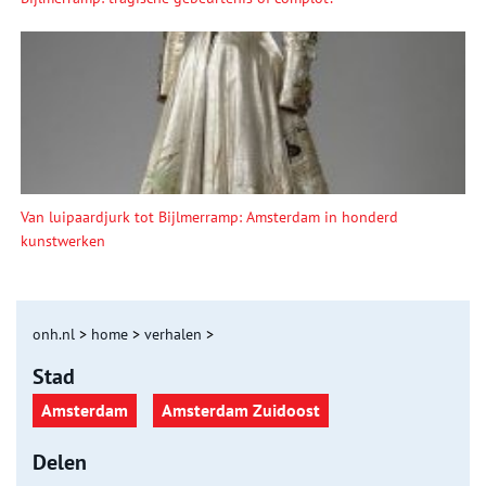
Van luipaardjurk tot Bijlmerramp: Amsterdam in honderd
kunstwerken
onh.nl
>
home
>
verhalen
>
Stad
Amsterdam
Amsterdam Zuidoost
Delen