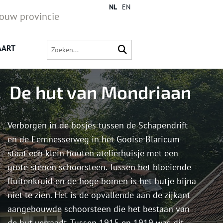
NL
EN
jouw provincie
AART
De hut van Mondriaan
Verborgen in de bosjes tussen de Schapendrift
en de Eemnesserweg in het Gooise Blaricum
staat een klein houten atelierhuisje met een
grote stenen schoorsteen. Tussen het bloeiende
fluitenkruid en de hoge bomen is het hutje bijna
niet te zien. Het is de opvallende aan de zijkant
aangebouwde schoorsteen die het bestaan van
de hut verraadt. Tussen 1915 en 1919 was dit