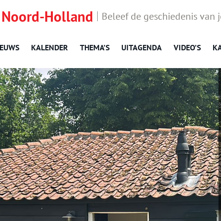
 Noord-Holland
Beleef de geschiedenis van 
IEUWS
KALENDER
THEMA’S
UITAGENDA
VIDEO’S
K