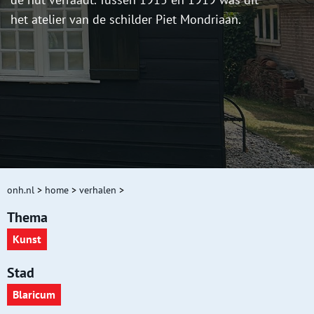
het atelier van de schilder Piet Mondriaan.
onh.nl
>
home
>
verhalen
>
Thema
Kunst
Stad
Blaricum