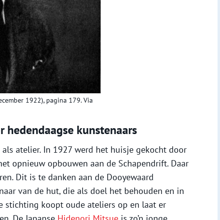
 (december 1922), pagina 179. Via
or hedendaagse kunstenaars
als atelier. In 1927 werd het huisje gekocht door
t het opnieuw opbouwen aan de Schapendrift. Daar
eren. Dit is te danken aan de Dooyewaard
enaar van de hut, die als doel het behouden en in
 stichting koopt oude ateliers op en laat er
en. De Japanse
Hidenori Mitsue
is zo’n jonge