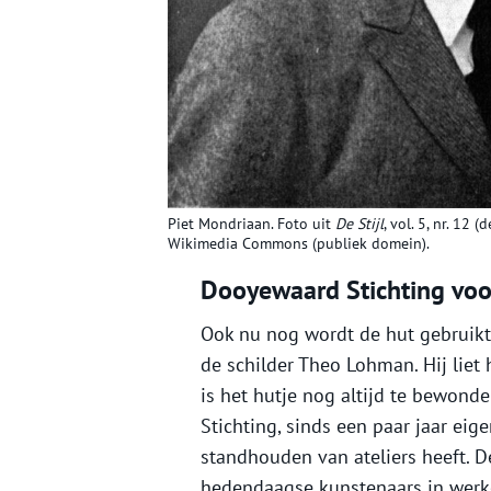
Piet Mondriaan. Foto uit
De Stijl
, vol. 5, nr. 12
Wikimedia Commons (publiek domein).
Dooyewaard Stichting vo
Ook nu nog wordt de hut gebruikt 
de schilder Theo Lohman. Hij lie
is het hutje nog altijd te bewond
Stichting, sinds een paar jaar eig
standhouden van ateliers heeft. De
hedendaagse kunstenaars in werk