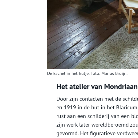
De kachel in het hutje. Foto: Marius Bruijn.
Het atelier van Mondriaan
Door zijn contacten met de schil
en 1919 in de hut in het Blaricum
rust aan een schilderij van een b
zijn werk later wereldberoemd zo
gevormd. Het figuratieve verdween 