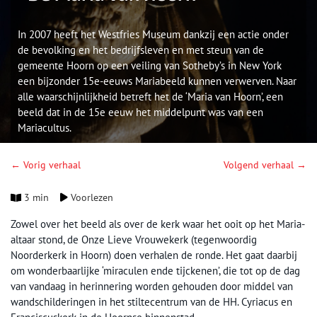
In 2007 heeft het Westfries Museum dankzij een actie onder
de bevolking en het bedrijfsleven en met steun van de
gemeente Hoorn op een veiling van Sotheby’s in New York
een bijzonder 15e-eeuws Mariabeeld kunnen verwerven. Naar
alle waarschijnlijkheid betreft het de ‘Maria van Hoorn’, een
beeld dat in de 15e eeuw het middelpunt was van een
Mariacultus.
← Vorig verhaal
Volgend verhaal →
3 min
Voorlezen
Zowel over het beeld als over de kerk waar het ooit op het Maria-
altaar stond, de Onze Lieve Vrouwekerk (tegenwoordig
Noorderkerk in Hoorn) doen verhalen de ronde. Het gaat daarbij
om wonderbaarlijke ‘miraculen ende tijckenen’, die tot op de dag
van vandaag in herinnering worden gehouden door middel van
wandschilderingen in het stiltecentrum van de HH. Cyriacus en