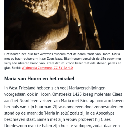
Het houten beeld in het Westfries Museum met de naam Maria van Hoorn. Maria
met op haar rechterarm haar Zoon Jezus. Eikenhouten beeld uit de 15e eeuw met
vergulde zilveren kroon van latere datum. Kroon bezet met edelstenen, parels en
glas. Beeld:
Wikimedia Commons
, CC BY-SA 4.0
Maria van Hoorn en het mirakel
In West-Friesland hebben zich veel Mariaverschijningen
voorgedaan, ook in Hoorn. Omstreeks 1425 kreeg molenaar Claes
aan ’het Noort’ een visioen van Maria met Kind op haar arm boven
het huis van zijn buurman. Zij was omgeven door zonnestralen en
stond op de maan: de ‘Maria in sole’, zoals zij in de Apocalyps
beschreven staat. Samen met zijn vrouw probeert hij Claes
Doedeszoon over te halen zijn huis te verkopen, zodat daar een