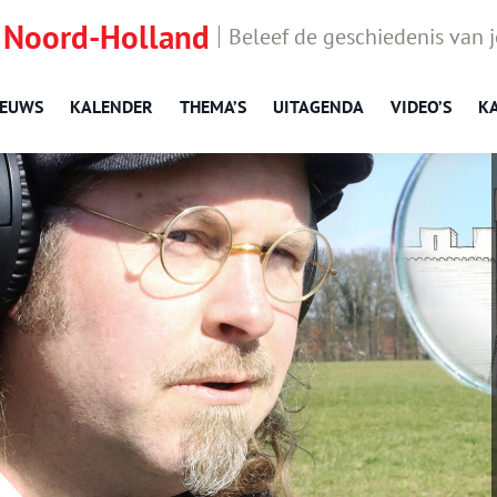
 Noord-Holland
Beleef de geschiedenis van 
IEUWS
KALENDER
THEMA’S
UITAGENDA
VIDEO’S
K