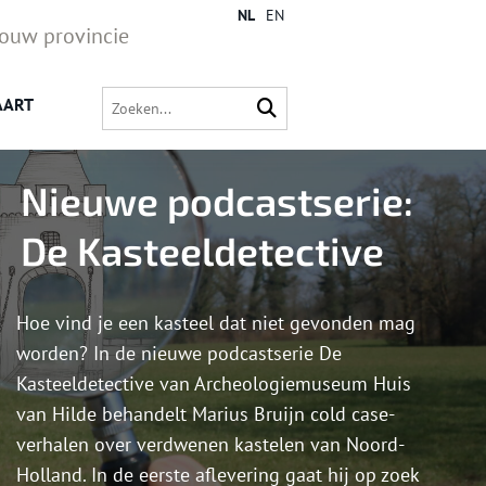
NL
EN
jouw provincie
AART
Nieuwe podcastserie:
De Kasteeldetective
Hoe vind je een kasteel dat niet gevonden mag
worden? In de nieuwe podcastserie De
Kasteeldetective van Archeologiemuseum Huis
van Hilde behandelt Marius Bruijn cold case-
verhalen over verdwenen kastelen van Noord-
Holland. In de eerste aflevering gaat hij op zoek