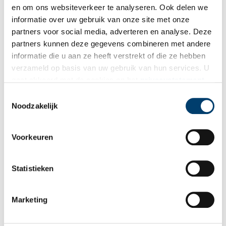
en om ons websiteverkeer te analyseren. Ook delen we
Ontvang de nieuwsbrief
informatie over uw gebruik van onze site met onze
partners voor social media, adverteren en analyse. Deze
Wilt u op de hoogte blijven van de mooiste verhalen en het
partners kunnen deze gegevens combineren met andere
laatste erfgoednieuws? Schrijf u dan nu in voor onze
informatie die u aan ze heeft verstrekt of die ze hebben
wekelijkse nieuwsbrief!
verzameld op basis van uw gebruik van hun services. U
gaat akkoord met de cookies en het
privacystatement
als u onze website blijft gebruiken.
Toestemmingsselectie
Noodzakelijk
Bij inschrijving gaat u akkoord met ons
privacybeleid
.
Voorkeuren
Aanvullingen
Vul deze informatie aan of geef een reactie.
Statistieken
Marketing
Vereiste velden zijn gemarkeerd met *. Het e-mailadres wordt niet