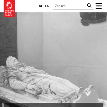
NL
EN