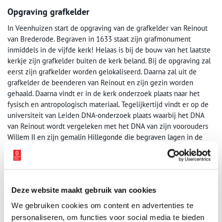
Opgraving grafkelder
In Veenhuizen start de opgraving van de grafkelder van Reinout
van Brederode. Begraven in 1633 staat zijn grafmonument
inmiddels in de vijfde kerk! Helaas is bij de bouw van het laatste
kerkje zijn grafkelder buiten de kerk beland. Bij de opgraving zal
eerst zijn grafkelder worden gelokaliseerd. Daarna zal uit de
grafkelder de beenderen van Reinout en zijn gezin worden
gehaald. Daarna vindt er in de kerk onderzoek plaats naar het
fysisch en antropologisch materiaal. Tegelijkertijd vindt er op de
universiteit van Leiden DNA-onderzoek plaats waarbij het DNA
van Reinout wordt vergeleken met het DNA van zijn voorouders
Willem II en zijn gemalin Hillegonde die begraven lagen in de
Engelmunduskerk van Velsen. In het najaar zal over de resultaten
een lezing worden gehouden. Op 23 april is er een open dag.
Publicatiedatum: 12/04/2016
Deze website maakt gebruik van cookies
We gebruiken cookies om content en advertenties te
personaliseren, om functies voor social media te bieden