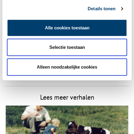
gepubliceerd.
Details tonen
Naam
*
Alle cookies toestaan
E-mail
*
Selectie toestaan
Vink dit aan als u op de hoogte gehouden wil worden.
Alleen noodzakelijke cookies
Lees meer verhalen