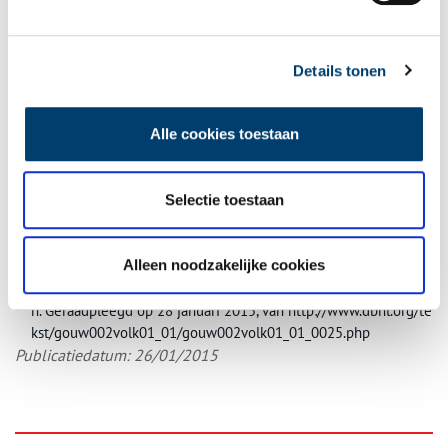
Tekst:
Liza Koppenrade
Bronnen:
Details tonen
De Jager, Jeff. (2001). Rituelen. Nieuwe en oude gebruiken in N
ederland. Utrecht: Het Spectrum.
Alle cookies toestaan
KNAW/Meertens Instituut. (z.d.). Luilak. Geraadpleegd op 28 jan
uari 2015, van http://www.meertens.knaw.nl/meertensnet/wdb.
php?sel=79973
Selectie toestaan
Schrijnen, Jos. (1977) Nederlandse Volkskunde. Arnhem: Gysbers
& Van Loon. Geraadpleegd op 28 januari 2015, van http://www.
dbnl.org/tekst/schr018nede01_01/schr018nede01_01_0005.ph
Alleen noodzakelijke cookies
p
Ter Gouw, Jan. (1871) De volksvermaken. Haarlem: Erven F. Boh
n. Geraadpleegd op 28 januari 2015, van http://www.dbnl.org/te
kst/gouw002volk01_01/gouw002volk01_01_0025.php
Publicatiedatum: 26/01/2015