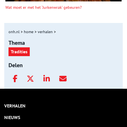
Wat moet er met het ‘Jurkenwrak’ gebeuren?
onh.nl
>
home
>
verhalen
>
Thema
Tradities
Delen
VERHALEN
NIEUWS