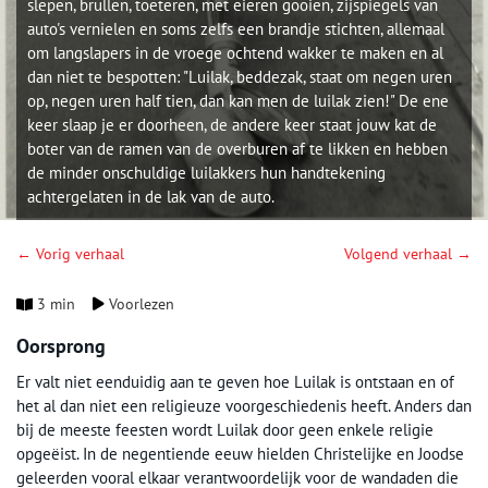
slepen, brullen, toeteren, met eieren gooien, zijspiegels van
auto's vernielen en soms zelfs een brandje stichten, allemaal
om langslapers in de vroege ochtend wakker te maken en al
dan niet te bespotten: "Luilak, beddezak, staat om negen uren
op, negen uren half tien, dan kan men de luilak zien!" De ene
keer slaap je er doorheen, de andere keer staat jouw kat de
boter van de ramen van de overburen af te likken en hebben
de minder onschuldige luilakkers hun handtekening
achtergelaten in de lak van de auto.
← Vorig verhaal
Volgend verhaal →
3 min
Voorlezen
Oorsprong
Er valt niet eenduidig aan te geven hoe Luilak is ontstaan en of
het al dan niet een religieuze voorgeschiedenis heeft. Anders dan
bij de meeste feesten wordt Luilak door geen enkele religie
opgeëist. In de negentiende eeuw hielden Christelijke en Joodse
geleerden vooral elkaar verantwoordelijk voor de wandaden die