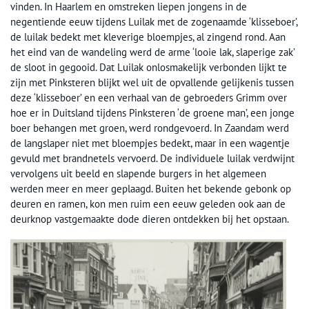
vinden. In Haarlem en omstreken liepen jongens in de
negentiende eeuw tijdens Luilak met de zogenaamde ‘klisseboer’,
de luilak bedekt met kleverige bloempjes, al zingend rond. Aan
het eind van de wandeling werd de arme ‘looie lak, slaperige zak’
de sloot in gegooid. Dat Luilak onlosmakelijk verbonden lijkt te
zijn met Pinksteren blijkt wel uit de opvallende gelijkenis tussen
deze ‘klisseboer’ en een verhaal van de gebroeders Grimm over
hoe er in Duitsland tijdens Pinksteren ‘de groene man’, een jonge
boer behangen met groen, werd rondgevoerd. In Zaandam werd
de langslaper niet met bloempjes bedekt, maar in een wagentje
gevuld met brandnetels vervoerd. De individuele luilak verdwijnt
vervolgens uit beeld en slapende burgers in het algemeen
werden meer en meer geplaagd. Buiten het bekende gebonk op
deuren en ramen, kon men ruim een eeuw geleden ook aan de
deurknop vastgemaakte dode dieren ontdekken bij het opstaan.