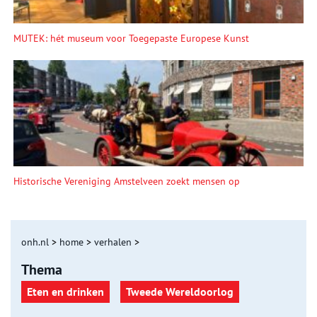
MUTEK: hét museum voor Toegepaste Europese Kunst
Historische Vereniging Amstelveen zoekt mensen op
onh.nl
>
home
>
verhalen
>
Thema
Eten en drinken
Tweede Wereldoorlog