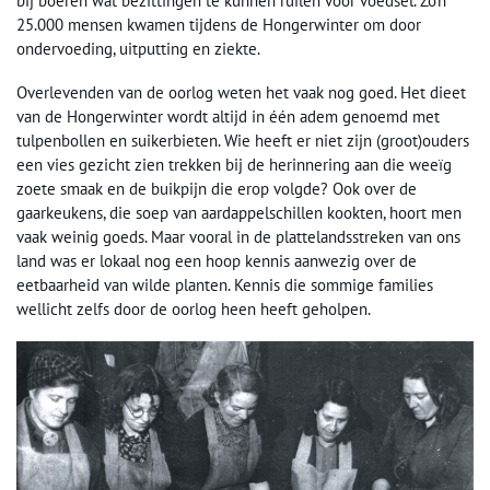
bij boeren wat bezittingen te kunnen ruilen voor voedsel. Zo’n
25.000 mensen kwamen tijdens de Hongerwinter om door
ondervoeding, uitputting en ziekte.
Overlevenden van de oorlog weten het vaak nog goed. Het dieet
van de Hongerwinter wordt altijd in één adem genoemd met
tulpenbollen en suikerbieten. Wie heeft er niet zijn (groot)ouders
een vies gezicht zien trekken bij de herinnering aan die weeïg
zoete smaak en de buikpijn die erop volgde? Ook over de
gaarkeukens, die soep van aardappelschillen kookten, hoort men
vaak weinig goeds. Maar vooral in de plattelandsstreken van ons
land was er lokaal nog een hoop kennis aanwezig over de
eetbaarheid van wilde planten. Kennis die sommige families
wellicht zelfs door de oorlog heen heeft geholpen.