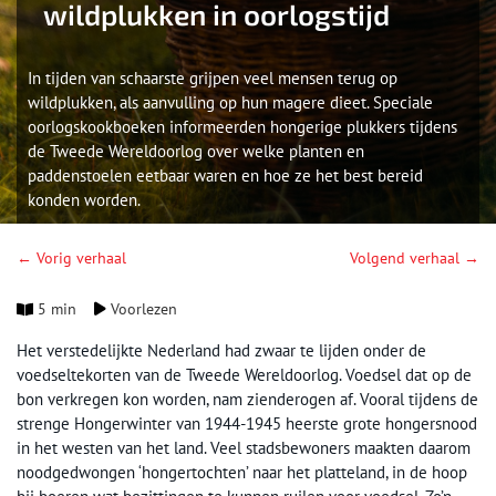
wildplukken in oorlogstijd
In tijden van schaarste grijpen veel mensen terug op
wildplukken, als aanvulling op hun magere dieet. Speciale
oorlogskookboeken informeerden hongerige plukkers tijdens
de Tweede Wereldoorlog over welke planten en
paddenstoelen eetbaar waren en hoe ze het best bereid
konden worden.
← Vorig verhaal
Volgend verhaal →
5 min
Voorlezen
Het verstedelijkte Nederland had zwaar te lijden onder de
voedseltekorten van de Tweede Wereldoorlog. Voedsel dat op de
bon verkregen kon worden, nam zienderogen af. Vooral tijdens de
strenge Hongerwinter van 1944-1945 heerste grote hongersnood
in het westen van het land. Veel stadsbewoners maakten daarom
noodgedwongen ‘hongertochten’ naar het platteland, in de hoop