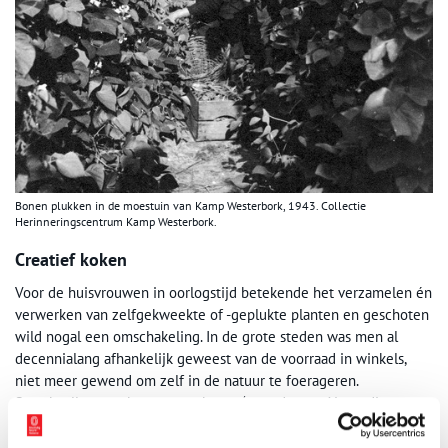
Bonen plukken in de moestuin van Kamp Westerbork, 1943. Collectie
Herinneringscentrum Kamp Westerbork.
Creatief koken
Voor de huisvrouwen in oorlogstijd betekende het verzamelen én
verwerken van zelfgekweekte of -geplukte planten en geschoten
wild nogal een omschakeling. In de grote steden was men al
decennialang afhankelijk geweest van de voorraad in winkels,
niet meer gewend om zelf in de natuur te foerageren.
Smaakvolle gerechten gemaakt van ‘tweederangs’ ingrediënten
als radijs- of wortelloof waren eigenlijk niet bekend.