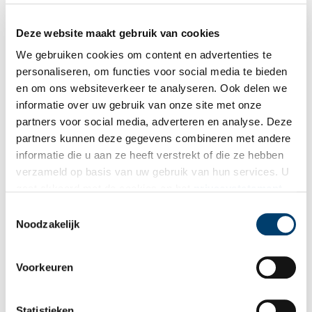
Daarbij kwamen kookboeken goed van pas. Met de Eerste
Wereldoorlog nog vers in het geheugen, zal het
Kookboek voor
Deze website maakt gebruik van cookies
den crisistĳd
uit 1918 wellicht bij talloze gezinnen nog op de
We gebruiken cookies om content en advertenties te
plank hebben gestaan. Ook nuttig was
Van tuin tot tafel,
personaliseren, om functies voor social media te bieden
Handleiding voor kleinen tuinbezitter en huisvrouw voor het
zelfkweeken, het bewaren en het bereiden van groenten, enz. in
en om ons websiteverkeer te analyseren. Ook delen we
het bijzonder in dezen tijd
uit 1941. Want men kan nog zoveel
informatie over uw gebruik van onze site met onze
groenten en fruit telen, het inmaken ervan is een kunst op zich.
partners voor social media, adverteren en analyse. Deze
partners kunnen deze gegevens combineren met andere
informatie die u aan ze heeft verstrekt of die ze hebben
verzameld op basis van uw gebruik van hun services. U
gaat akkoord met de cookies en het
privacystatement
als u onze website blijft gebruiken.
Toestemmingsselectie
Noodzakelijk
Voorkeuren
Statistieken