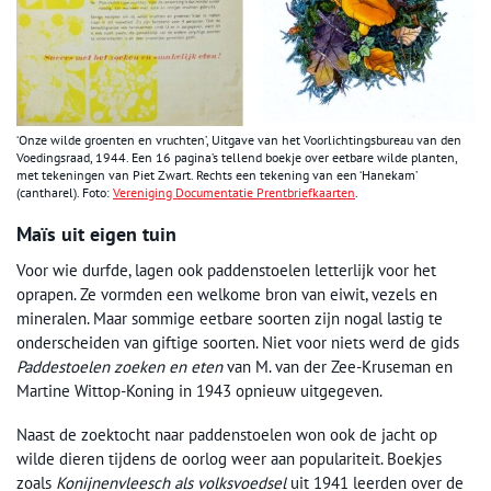
‘Onze wilde groenten en vruchten’, Uitgave van het Voorlichtingsbureau van den
Voedingsraad, 1944. Een 16 pagina’s tellend boekje over eetbare wilde planten,
met tekeningen van Piet Zwart. Rechts een tekening van een ‘Hanekam’
(cantharel). Foto:
Vereniging Documentatie Prentbriefkaarten
.
Maïs uit eigen tuin
Voor wie durfde, lagen ook paddenstoelen letterlijk voor het
oprapen. Ze vormden een welkome bron van eiwit, vezels en
mineralen. Maar sommige eetbare soorten zijn nogal lastig te
onderscheiden van giftige soorten. Niet voor niets werd de gids
Paddestoelen zoeken en eten
van M. van der Zee-Kruseman en
Martine Wittop-Koning in 1943 opnieuw uitgegeven.
Naast de zoektocht naar paddenstoelen won ook de jacht op
wilde dieren tijdens de oorlog weer aan populariteit. Boekjes
zoals
Konijnenvleesch als volksvoedsel
uit 1941 leerden over de