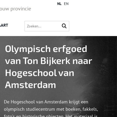
NL
EN
jouw provincie
AART
Olympisch erfgoed
van Ton Bijkerk naar
Hogeschool van
Amsterdam
De Hogeschool van Amsterdam krijgt een
olympisch studiecentrum met boeken, fakkels,
foto's en historische objecten. Het materiaal is