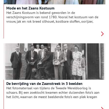
Mode en het Zaans Kostuum
Het Zaans Kostuum is bekend geworden in de
verschijningsvorm van rond 1780. Vooral het kostuum van de
vrouw, jak en rok breed silhouet, kostbare stoffen, oorijzer,
sieraden en de kaper spreekt tot de verbeelding. De mannen
droegen het gangbare driedelige kostuum, lange jas,
kniebroek, vest en driekante steek. Feitelijk ligt de
bloeiperiode tussen ca. 1750 en 1850. Het accent ligt wel op
de tijd rond 1780. Uit deze periode zijn de meeste publicaties
geweest en is ook de meeste kleding bewaard gebleven. Het
Zaans Museum heeft een prachtige collectie van deze kleding.
De bevrijding van de Zaanstreek in 3 beelden
Het fotomateriaal van tijdens de Tweede Wereldoorlog is
schaars. Bij een zoektocht kwamen echter duizenden foto’s aan
het licht, waarvan de meest beeldende foto’s een plek kregen
in het zojuist verschenen boek ‘De Zaanstreek in Oorlogstijd
1940 – ‘45’ van Erik Schaap. Oneindig Noord-Holland sprak de