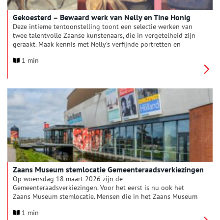
Gekoesterd – Bewaard werk van Nelly en Tine Honig
Deze intieme tentoonstelling toont een selectie werken van
twee talentvolle Zaanse kunstenaars, die in vergetelheid zijn
geraakt. Maak kennis met Nelly’s verfijnde portretten en
lithografieën en met Tine’s sfeervolle stillevens, waarin haar
1 min
gevoel voor kleur en compositie tot uiting komt. Decennia
verborgen gebleven in familiebezit krijgt hun werk in deze
kabinetpresentatie hernieuwde aandacht.
Zaans Museum stemlocatie Gemeenteraadsverkiezingen
Op woensdag 18 maart 2026 zijn de
Gemeenteraadsverkiezingen. Voor het eerst is nu ook het
Zaans Museum stemlocatie. Mensen die in het Zaans Museum
komen stemmen, bezoeken het museum na afloop met korting.
1 min
Een ideale manier om de democratie te vieren én een