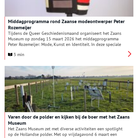
Middagprogramma rond Zaanse modeontwerper Peter
Rozemeijer
Tijdens de Queer Geschiedenismaand organiseert het Zaans
Museum op zondag 15 maart 2026 het middagprogramma
Peter Rozemeijer: Mode, Kunst en Identiteit. In deze speciale
editie van Verhalen van de Schans staat het leven en werk van
3 min
de Zaanse couturier Peter Rozemeijer (1947-1987) centraal.
Verschillende sprekers blikken terug op zijn werk, zijn invloed
op de Nederlandse modewereld en de positie die Rozemeijer
innam binnen de Amsterdamse kunst- en lhbtiq+-scene. De
middag vormt ook het officiële overdrachtsmoment van een
schenking van acht creaties van Rozemeijer aan het Zaans
Museum.
Varen door de polder en kijken bij de boer met het Zaans
Museum
Het Zaans Museum zet met diverse activiteiten een spotlight
op de Hollandse polder. Met op vrijdagavond 6 maart een