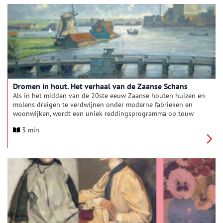
Dromen in hout. Het verhaal van de Zaanse Schans
Als in het midden van de 20ste eeuw Zaanse houten huizen en
molens dreigen te verdwijnen onder moderne fabrieken en
woonwijken, wordt een uniek reddingsprogramma op touw
gezet. Het resultaat is de Zaanse Schans. Hoe kan het dat dit
3 min
kleine Zaanse buurtje met zijn molens en groene huizen zo’n
wereldwijde aantrekkingskracht heeft en dat het symbool is
komen te staan voor het ‘echte Nederland’? Dat onderzoekt het
Zaans Museum in de tentoonstelling Dromen in hout. Het
verhaal van de Zaanse Schans. Te zien van 6 juni 2026 t/m 6
september 2027.