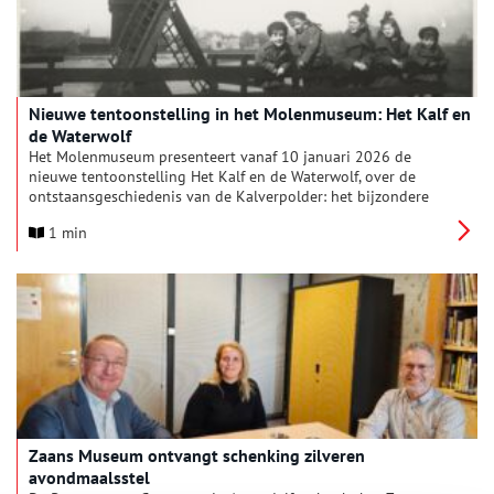
Nieuwe tentoonstelling in het Molenmuseum: Het Kalf en
de Waterwolf
Het Molenmuseum presenteert vanaf 10 januari 2026 de
nieuwe tentoonstelling Het Kalf en de Waterwolf, over de
ontstaansgeschiedenis van de Kalverpolder: het bijzondere
gebied waar het Molenmuseum, de molens, de Zaanse Schans
1 min
en het Zaans Museum samenkomen. De tentoonstelling laat
zien hoe mens en water eeuwenlang met elkaar in strijd én
samenwerking waren.
Zaans Museum ontvangt schenking zilveren
avondmaalsstel