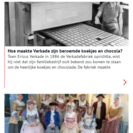
Hoe maakte Verkade zijn beroemde koekjes en chocola?
Toen Ericus Verkade in 1886 de Verkadefabriek oprichtte, wist
hij niet dat zijn familiebedrijf ooit bekend zou komen te staan
om de heerlijke koekjes en chocolade. De fabriek maakte
aanvankelijk slechts brood, beschuit en ontbijtkoek, maar daar
zou gauw verandering in komen. Hoe konden de biscuitjes en
chocoladerepen van Verkade tot zo’n begrip uitgroeien? En
misschien nog wel belangrijker: hoe werden ze eigenlijk
gemaakt? Om dat uit te vinden, brachten we een bezoekje aan
de Verkade Experience in het Zaans Museum.