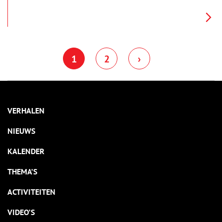
juf hebben gesteld. En inderdaad, op het eerste gezicht is het
zeventiende-eeuwse Czaar Peterhuisje niet te zien. Het kleine
werkmanshuisje – het oudste in zijn soort in Nederland – is in
1895 stevig verpakt in een stenen omhulsel, naar een ontwerp
van het Amsterdamse architectenbureau Salm. Hun schepping
is inmiddels ook tot monument verklaard, net zoals het naar
tsaar Peter de Grote vernoemde huisje dat zich in haar
1
2
›
binnenste bevindt.
VERHALEN
NIEUWS
KALENDER
THEMA’S
ACTIVITEITEN
VIDEO’S