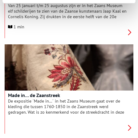
Van 25 januari t/m 25 augustus zijn er in het Zaans Museum
elf schilderijen te zien van de Zaanse kunstenaars Jaap Kaal en
Cornelis Koning. Zij drukten in de eerste helft van de 20e
eeuw een stempel op het artistieke klimaat van de Zaanstreek.
1 min
Made in… de Zaanstreek
De expositie ´Made in…´ in het Zaans Museum gaat over de
kleding die tussen 1760-1850 in de Zaanstreek werd
gedragen. Wat is zo kenmerkend voor de streekdracht in deze
periode? Modeconservator Leonie Sterenborg vertelt ons er
meer over.