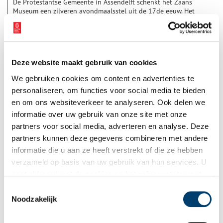
De Protestantse Gemeente in Assendelft schenkt het Zaans
Museum een zilveren avondmaalsstel uit de 17de eeuw. Het
stel, dat bestaat uit twee bekers en twee schalen, is
eeuwenlang in gebruik geweest in de Hervormde Kerk van
2 min
Assendelft.
Deze website maakt gebruik van cookies
We gebruiken cookies om content en advertenties te
personaliseren, om functies voor social media te bieden
en om ons websiteverkeer te analyseren. Ook delen we
informatie over uw gebruik van onze site met onze
partners voor social media, adverteren en analyse. Deze
Polderen. Zet het land naar je hand
partners kunnen deze gegevens combineren met andere
Op 23 januari 1566 staken woedende Assendelver boeren de
informatie die u aan ze heeft verstrekt of die ze hebben
dijk door, nadat ze er eerst met veel geweld de dijkgraaf
verzameld op basis van uw gebruik van hun services. U
hadden weggejaagd. Wat bezielde hen? En waarom lieten ze
met opzet hun polderland overstromen?
gaat akkoord met de cookies en het
privacystatement
1 min
als u onze website blijft gebruiken.
Toestemmingsselectie
Noodzakelijk