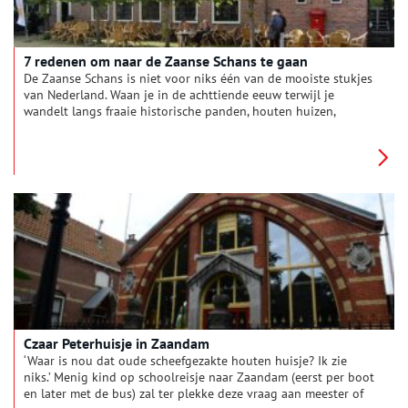
7 redenen om naar de Zaanse Schans te gaan
De Zaanse Schans is niet voor niks één van de mooiste stukjes
van Nederland. Waan je in de achttiende eeuw terwijl je
wandelt langs fraaie historische panden, houten huizen,
molens , een prachtig weidelandschap en veel industrieel
erfgoed.
Czaar Peterhuisje in Zaandam
‘Waar is nou dat oude scheefgezakte houten huisje? Ik zie
niks.’ Menig kind op schoolreisje naar Zaandam (eerst per boot
en later met de bus) zal ter plekke deze vraag aan meester of