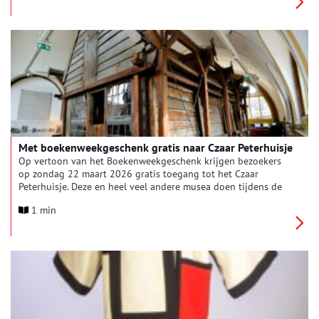
tentoonstelling mee te pakken.
Met boekenweekgeschenk gratis naar Czaar Peterhuisje
Op vertoon van het Boekenweekgeschenk krijgen bezoekers
op zondag 22 maart 2026 gratis toegang tot het Czaar
Peterhuisje. Deze en heel veel andere musea doen tijdens de
Boekenweek mee aan de landelijke actie van de
1 min
Museumvereniging. Bezoekers ontvangen ook een speciale
verhalenbundel, met daarin ruimte om zelf een verhaal over
een museumstuk te schrijven. Zo viert Nederland hoe mooi
literatuur hand in hand gaat met de verhalen die besloten
liggen in museumcollecties.