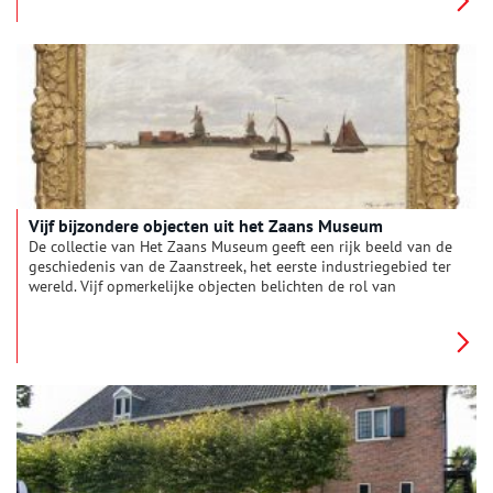
auteur (per telefoon) over zijn zoektocht en vroeg hem foto’s
uit zijn boek toe te lichten. De drie gekozen beelden brengen
de bevrijding van de Zaanstreek op unieke wijze in beeld.
Vijf bijzondere objecten uit het Zaans Museum
De collectie van Het Zaans Museum geeft een rijk beeld van de
geschiedenis van de Zaanstreek, het eerste industriegebied ter
wereld. Vijf opmerkelijke objecten belichten de rol van
industriële giganten als Honig, cacaofabriek de Zaan,
Wessanen en Verkade maar ook de schoonheid van het
landschap.