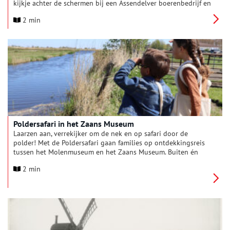
kijkje achter de schermen bij een Assendelver boerenbedrijf en
op 28 maart en 24 april vaartochten door de donkere
2 min
Kalverpolder. Een unieke manier om heden, verleden én
mogelijke toekomst van het iconische polderlandschap van de
Zaanstreek te beleven. Beide activiteiten sluiten aan bij de
tentoonstelling Polderen. Zet het land naar je hand, die nog
tot en met 3 mei 2026 te zien is in het Zaans Museum.
Poldersafari in het Zaans Museum
Laarzen aan, verrekijker om de nek en op safari door de
polder! Met de Poldersafari gaan families op ontdekkingsreis
tussen het Molenmuseum en het Zaans Museum. Buiten én
binnen ontdekken zij alles over de polder, haar bewoners en
2 min
de eeuwenlange strijd tegen het water.