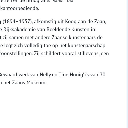
etten en de lithografie. Naast haar
s kantoorbediende.
ig (1894–1957), afkomstig uit Koog aan de Zaan,
de Rijksakademie van Beeldende Kunsten in
ht zij samen met andere Zaanse kunstenaars de
e legt zich volledig toe op het kunstenaarschap
onstellingen. Zij schildert vooral stillevens, een
Bewaard werk van Nelly en Tine Honig’ is van 30
in het Zaans Museum.