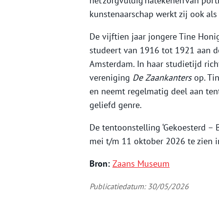
het zorgvuldig natekenen van portr
kunstenaarschap werkt zij ook al
De vijftien jaar jongere Tine Hon
studeert van 1916 tot 1921 aan 
Amsterdam. In haar studietijd ric
vereniging
De Zaankanters
op.
Tin
en neemt regelmatig deel aan tento
geliefd genre.
De tentoonstelling ‘Gekoesterd – 
mei t/m 11 oktober 2026 te zien 
Bron:
Zaans Museum
Publicatiedatum: 30/05/2026