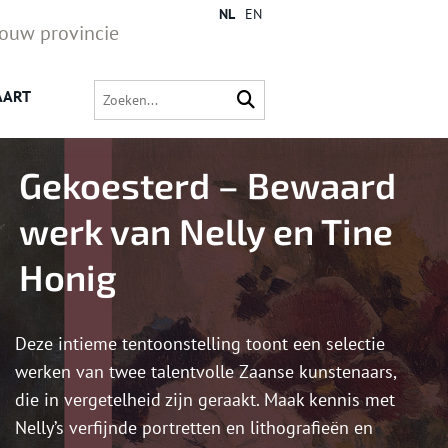
NL
EN
jouw provincie
AART
Gekoesterd – Bewaard
werk van Nelly en Tine
Honig
Deze intieme tentoonstelling toont een selectie
werken van twee talentvolle Zaanse kunstenaars,
die in vergetelheid zijn geraakt. Maak kennis met
Nelly’s verfijnde portretten en lithografieën en