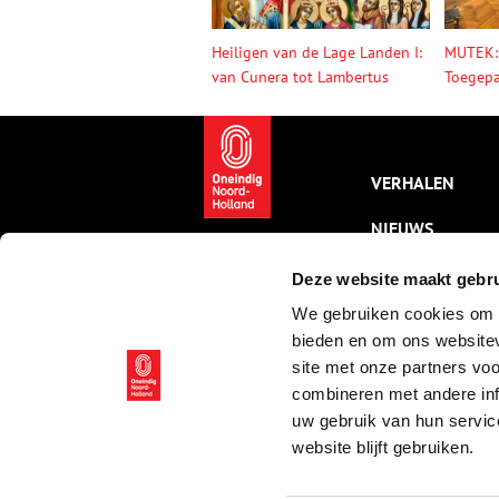
Heiligen van de Lage Landen I:
MUTEK:
van Cunera tot Lambertus
Toegepa
VERHALEN
NIEUWS
KALENDER
Deze website maakt gebru
We gebruiken cookies om c
THEMA’S
bieden en om ons websitev
ACTIVITEITEN
site met onze partners vo
combineren met andere inf
VIDEO’S
uw gebruik van hun servic
website blijft gebruiken.