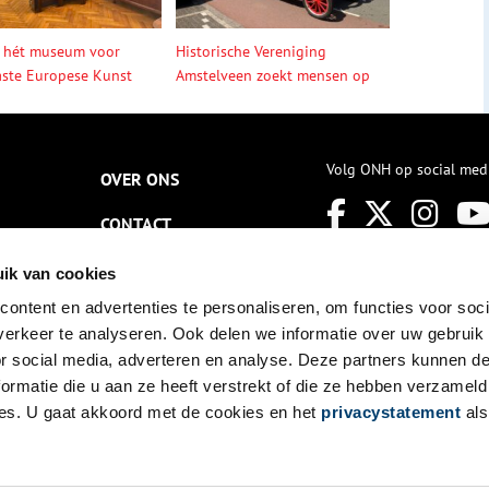
 hét museum voor
Historische Vereniging
ste Europese Kunst
Amstelveen zoekt mensen op
Volg ONH op social med
OVER ONS
CONTACT
NIEUWSBRIEF
ik van cookies
ontent en advertenties te personaliseren, om functies voor soci
DISCLAIMER
erkeer te analyseren. Ook delen we informatie over uw gebruik
PRIVACY
or social media, adverteren en analyse. Deze partners kunnen 
ormatie die u aan ze heeft verstrekt of die ze hebben verzameld
TOEGANKELIJKHEID
es. U gaat akkoord met de cookies en het
privacystatement
als