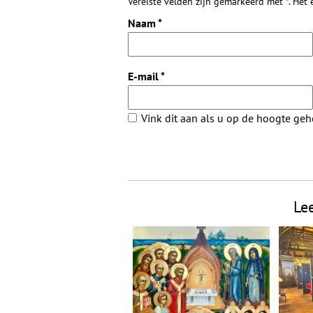
Vereiste velden zijn gemarkeerd met *. Het
Naam
*
E-mail
*
Vink dit aan als u op de hoogte ge
Le