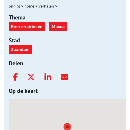
onh.nl
>
home
>
verhalen
>
Thema
Eten en drinken
Musea
Stad
Zaandam
Delen
Op de kaart