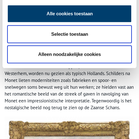
Notenboom. Het moet een bewolkte dag met wind zijn geweest,
maar de schilder liet zich niet afschrikken door het wisselvallige
Alle cookies toestaan
Hollandse weer. Met de beeldbepalende molens, typische houten
huizen, kronkelende Zaan en het uitgestrekte landschap werd de
Zaanstreek in de negentiende eeuw een toeristische
Selectie toestaan
bestemming. Schilders legden het pittoreske beeld vast op papier
en doek. De beroemde Franse schilder Claude Monet (1840-
1926)was zelfs zo enthousiast dat hij in 1871 vier maanden in
Alleen noodzakelijke cookies
Zaandam neerstreek en hier 25 schilderijen en 9 schetsen
maakte. Monets Zaanse landschappen, zoals De Voorzaan en de
Westerhem, worden nu gezien als typisch Hollands. Schilders na
Monet lieten moderniteiten zoals fabrieken en spoor- en
snelwegen soms bewust weg uit hun werken; ze hielden vast aan
het romantische beeld van de streek of gaven in navolging van
Monet een impressionistische interpretatie. Tegenwoordig is het
nostalgische beeld nog terug te zien op de Zaanse Schans.