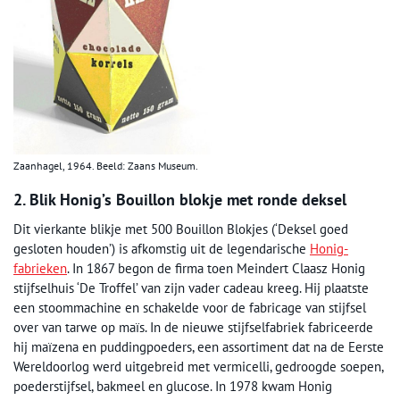
Zaanhagel, 1964. Beeld: Zaans Museum.
2. Blik Honig’s Bouillon blokje met ronde deksel
Dit vierkante blikje met 500 Bouillon Blokjes (‘Deksel goed
gesloten houden’) is afkomstig uit de legendarische
Honig-
fabrieken
. In 1867 begon de firma toen Meindert Claasz Honig
stijfselhuis ‘De Troffel’ van zijn vader cadeau kreeg. Hij plaatste
een stoommachine en schakelde voor de fabricage van stijfsel
over van tarwe op maïs. In de nieuwe stijfselfabriek fabriceerde
hij maïzena en puddingpoeders, een assortiment dat na de Eerste
Wereldoorlog werd uitgebreid met vermicelli, gedroogde soepen,
poederstijfsel, bakmeel en glucose. In 1978 kwam Honig