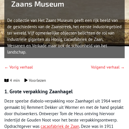
Zaans Museum
De collectie van Het Zaans Museum geeft een rijk beeld van
de geschiedenis van de Zaanstreek, het eerste industriegebied
ter wereld. Vijf opmerkelijke objecten belichten de rol van
industriële giganten als Honig, cacaofabriek de Zaan,
Wessanen en Verkade maar ook de schoonheid van het
landschap.
← Vorig verhaal
Volgend verhaal →
4 min
Voorlezen
1. Grote verpakking Zaanhagel
Deze speelse diabolo-verpakking voor Zaanhagel uit 1964 werd
gemaakt bij Remmert Dekker uit Wormer en met de hand geplakt
door thuiswerkers. Ontwerper Tom de Heus ontving hiervoor
indertijd de Gouden Noot voor het beste verpakkingsontwerp.
Opdrachtgever was
cacaofabriek de Zaan
. Deze was in 1911