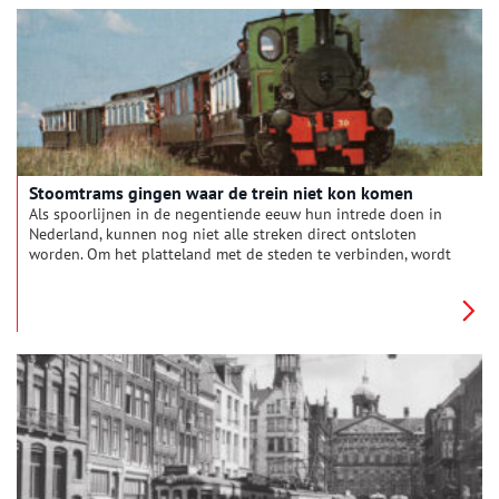
Stoomtrams gingen waar de trein niet kon komen
Als spoorlijnen in de negentiende eeuw hun intrede doen in
Nederland, kunnen nog niet alle streken direct ontsloten
worden. Om het platteland met de steden te verbinden, wordt
voor een goedkopere optie gekozen: de tramweg. Over de
tramweg rijden stoomtrams, licht uitgevoerde versies van
stoomtreinen die uiterst geschikt zijn voor korte afstanden. De
kleine, stapvoets rijdende trammetjes groeien al snel uit tot
een vertrouwd gezicht in veel Noord-Hollandse dorpen en
steden.