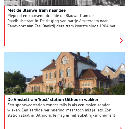
Met de Blauwe Tram naar zee
Piepend en knarsend draaide de Blauwe Tram de
Raadhuisstraat in. De rit ging van hartje Amsterdam naar
Zandvoort aan Zee. Dankzij deze tram knarste sinds 1904 het
strandzand in de hoofdstad. Op de laatste rit was het alsof een
vertrouwde vriend afscheid nam. Eind augustus 1957,
middernacht, was er op straat geen doorkomen aan.
De Amsteltram ‘kust’ station Uithoorn wakker
Een spoorwegstation zonder rails is als een molen zonder
wieken. Een aardige herinnering, maar toch mis je iets. Zo’n
station staat in Uithoorn. Je mag er het etiket rijksmonument
op plakken, maar dat voelt als een troostprijs. De laatste trein
met passagiers reed in 1950 hier uit beeld. Als een toverfee