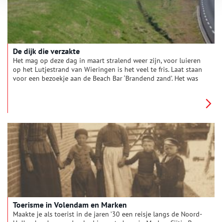
De dijk die verzakte
Het mag op deze dag in maart stralend weer zijn, voor luieren
op het Lutjestrand van Wieringen is het veel te fris. Laat staan
voor een bezoekje aan de Beach Bar ‘Brandend zand’. Het was
een memorabel moment toen hier zand werd opgespoten,
want Wieringen was tot dan toe het enige Waddeneiland
zonder strand.
De aanleg van het Lutjestrand hing samen met het dempen
van het zeegat tussen Wieringen en de Anna Paulownapolder
in de kop van Noord-Holland. De komst van de Amsteldiepdijk
in 1924 was de eerste fase van het veranderen van het
Amstelmeer in een zoet watergebied.
Toerisme in Volendam en Marken
Maakte je als toerist in de jaren ’30 een reisje langs de Noord-