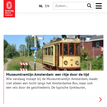
NL
EN
Museumtramlijn Amsterdam: een ritje door de tijd
Wie vandaag instapt bij de Museumtramlijn Amsterdam, maakt
niet alleen een tocht langs het Amsterdamse Bos, maar ook
een reis door de geschiedenis. De typische lijnkleuren,
rinkelende bellen en ouderwetse banken brengen een
verdwenen tijdperk tot leven. Nostalgie ten top, zeker voor
liefhebbers van spoorweghistorie.