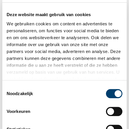
Deze website maakt gebruik van cookies
In het spoor van de ‘Moordenaar’
We gebruiken cookies om content en advertenties te
‘Rammeldebammeldebammeldebam, Daar komt de Gooische
stoomtram!’ klonk het in 1902. Deze tram kreeg al gauw de
personaliseren, om functies voor social media te bieden
bijnaam ‘Gooische Moordenaar’. We volgen zijn spoor van
en om ons websiteverkeer te analyseren. Ook delen we
Amsterdam via Diemen, Muiden en Naarden naar Laren.
informatie over uw gebruik van onze site met onze
partners voor social media, adverteren en analyse. Deze
partners kunnen deze gegevens combineren met andere
informatie die u aan ze heeft verstrekt of die ze hebben
verzameld op basis van uw gebruik van hun services. U
gaat akkoord met de cookies en het
privacystatement
als u onze website blijft gebruiken.
Toestemmingsselectie
Noodzakelijk
Magere Hein reed mee op de stoomtram door de Beemster
Voorkeuren
Als op 15 juli 1895 een stoomtram tussen Amsterdam,
Purmerend en Alkmaar gaat rijden, is dat een grote
verbetering voor de bereikbaarheid van Waterland en de