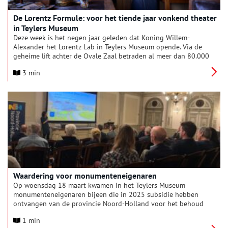
De Lorentz Formule: voor het tiende jaar vonkend theater
in Teylers Museum
Deze week is het negen jaar geleden dat Koning Willem-
Alexander het Lorentz Lab in Teylers Museum opende. Via de
geheime lift achter de Ovale Zaal betraden al meer dan 80.000
mensen het laboratorium van Nobelprijswinnaar Hendrik
3 min
Antoon Lorentz (1853-1928). Daar komen Teylers Museum,
Lorentz en wetenschap tot leven in de
locatietheatervoorstelling De Lorentz Formule, die deze week
het tiende jaar ingaat. Regisseur Rieks Swarte: ‘We hebben
inmiddels meer voorstellingen gespeeld dan Soldaat van
Oranje.’
Waardering voor monumenteneigenaren
Op woensdag 18 maart kwamen in het Teylers Museum
monumenteneigenaren bijeen die in 2025 subsidie hebben
ontvangen van de provincie Noord-Holland voor het behoud
van hun monument. Tijdens deze feestelijke bijeenkomst sprak
1 min
de provincie haar waardering uit voor hun inzet voor het