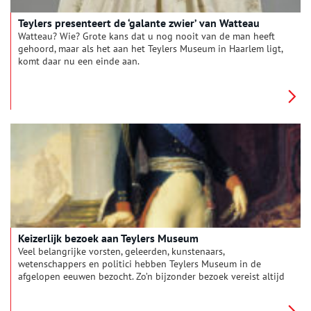
Teylers presenteert de ‘galante zwier’ van Watteau
Watteau? Wie? Grote kans dat u nog nooit van de man heeft
gehoord, maar als het aan het Teylers Museum in Haarlem ligt,
komt daar nu een einde aan.
Keizerlijk bezoek aan Teylers Museum
Veel belangrijke vorsten, geleerden, kunstenaars,
wetenschappers en politici hebben Teylers Museum in de
afgelopen eeuwen bezocht. Zo’n bijzonder bezoek vereist altijd
de nodige voorbereiding. Dat is nu zo en dat zal in het
verleden niet anders zijn geweest. Het precieze programma is