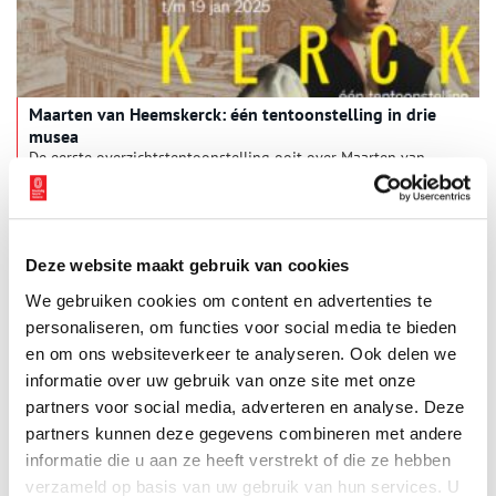
film, muziek en poëzie.
Maarten van Heemskerck: één tentoonstelling in drie
musea
De eerste overzichtstentoonstelling ooit over Maarten van
Heemskerck (Heemskerk, 1498 – Haarlem, 1574) is van 28
september 2024 t/m 19 januari 2025 te zien in het Frans Hals
Museum, Stedelijk Museum Alkmaar en Teylers Museum. Elk
2 min
museum toont – 450 jaar na zijn dood – een periode uit de
fascinerende loopbaan van deze invloedrijke en succesvolle
Deze website maakt gebruik van cookies
kunstenaar. Ontdek het expressieve, theatrale en vernieuwende
werk van deze 16de-eeuwse meester van de noordelijke
We gebruiken cookies om content en advertenties te
Nederlanden.
personaliseren, om functies voor social media te bieden
en om ons websiteverkeer te analyseren. Ook delen we
informatie over uw gebruik van onze site met onze
partners voor social media, adverteren en analyse. Deze
partners kunnen deze gegevens combineren met andere
De vrouw achter Pieter Teyler van der Hulst (1702-1778)
informatie die u aan ze heeft verstrekt of die ze hebben
Iedereen in Haarlem kent wel Pieter Teyler van der Hulst
verzameld op basis van uw gebruik van hun services. U