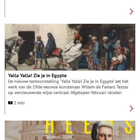
voorstellingen waren creatief en vernieuwend, maar zijn
manier van werken was dat ook. Om op grote schaal prenten
te kunnen maken, liet hij zijn ontwerpen door professionele
graveurs in prent brengen. In zijn prentenserie ‘De vier
seizoenen’ toonde Van Heemskerck zijn kennis van de klassieke
literatuur. Hij beeldde de seizoenen af als personen, net als
Ovidius deed in zijn beroemde Metamorfosen.
Yalla Yalla! Zie je in Egypte
De nieuwe tentoonstelling ‘Yalla Yalla! Zie je in Egypte’ zet het
werk van de 19de-eeuwse kunstenaar Willem de Famars Testas
op vernieuwende wijze centraal. Afgelopen februari reisden
conservator Terry van Druten en de Egyptisch-Nederlandse
2 min
acteur Sabri Saad El-Hamus naar Egypte, in de voetsporen van
De Famars Testas. Ze bezochten plekken waar hij tekende,
bekeken hoe die veranderd zijn en spraken over het Egypte
van de 19de eeuw en van nu. Prijswinnend podcastmaker
Tjitske Mussche verwerkte de belevenissen tot een podwalk,
waarin verschillende perspectieven centraal staan. Ga mee op
reis in een decor met schilderijen en tekeningen, fotografie,