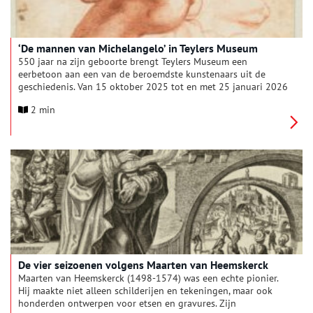
‘De mannen van Michelangelo’ in Teylers Museum
550 jaar na zijn geboorte brengt Teylers Museum een
eerbetoon aan een van de beroemdste kunstenaars uit de
geschiedenis. Van 15 oktober 2025 tot en met 25 januari 2026
is ‘De mannen van Michelangelo’ te zien: een tentoonstelling
2 min
over de glorieuze hoofdrol die het mannelijk lichaam speelt in
de kunst en in het leven van Michelangelo Buonarroti (1475-
1564). Dat is een internationale primeur: nooit eerder werd
een tentoonstelling volledig gewijd aan dit onderwerp. ‘De
mannen van Michelangelo’ werpt nieuw licht op het denken en
doen van Michelangelo en trekt paralellen met de huidige tijd.
De vier seizoenen volgens Maarten van Heemskerck
Maarten van Heemskerck (1498-1574) was een echte pionier.
Hij maakte niet alleen schilderijen en tekeningen, maar ook
honderden ontwerpen voor etsen en gravures. Zijn