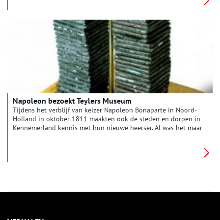
een puzzel, waarvan de verschillende stukken soepel in elkaar
moeten passen. Wie is aanwezig en waar? Wie voert het
woord? Wat wordt getoond? Dit alles dient plaats te vinden
binnen een beperkt tijdsbestek. Eind juni 1814 ontving het
museum wel zeer hoog bezoek: tsaar Alexander van Rusland,
vergezeld door (de toen nog ‘Soeverein Vorst’ geheten) Willem
I en zijn beide zonen.
Napoleon bezoekt Teylers Museum
Tijdens het verblijf van keizer Napoleon Bonaparte in Noord-
Holland in oktober 1811 maakten ook de steden en dorpen in
Kennemerland kennis met hun nieuwe heerser. Al was het maar
kort, want Napoleon hield van opschieten. Meestal was hij in
een flits voorbij.