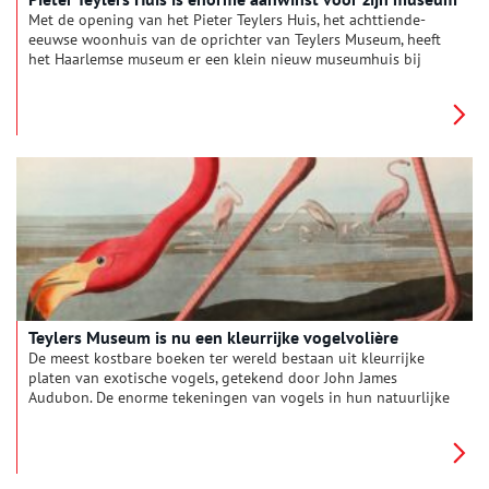
Met de opening van het Pieter Teylers Huis, het achttiende-
eeuwse woonhuis van de oprichter van Teylers Museum, heeft
het Haarlemse museum er een klein nieuw museumhuis bij
gekregen. De woonvertrekken zijn uiterst sfeervol
gerestaureerd, met kroonluchters en al.
Teylers Museum is nu een kleurrijke vogelvolière
De meest kostbare boeken ter wereld bestaan uit kleurrijke
platen van exotische vogels, getekend door John James
Audubon. De enorme tekeningen van vogels in hun natuurlijke
omgeving barsten van het leven. Dat maakte toen grote
indruk, maar nu nog steeds. Stap met ons in de vrolijke wereld
van ‘Vogelpracht’ in het Haarlemse Teylers Museum.