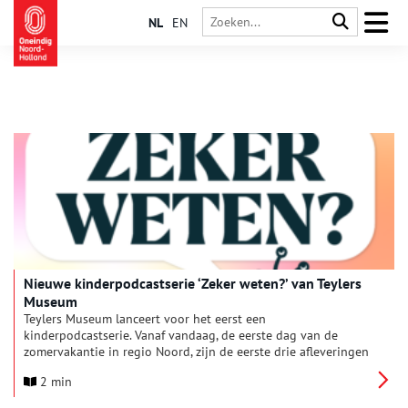
NL
EN
Nieuwe kinderpodcastserie ‘Zeker weten?’ van Teylers
Museum
Teylers Museum lanceert voor het eerst een
kinderpodcastserie. Vanaf vandaag, de eerste dag van de
zomervakantie in regio Noord, zijn de eerste drie afleveringen
te beluisteren van Zeker weten?, een avontuurlijke podcast
2 min
over wetenschap voor nieuwsgierige kinderen vanaf zeven jaar.
Aan de hand van aanstekelijke verhalen uit de wetenschap, die