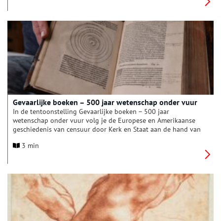
behoud van rijks- en provinciale monumenten in Noord-
Holland. De bijeenkomst stond in het teken van erkenning,
kennisdeling en het zichtbaar maken van onderhoud- en
restauratieprojecten in de provincie.
Gevaarlijke boeken – 500 jaar wetenschap onder vuur
In de tentoonstelling Gevaarlijke boeken – 500 jaar
wetenschap onder vuur volg je de Europese en Amerikaanse
geschiedenis van censuur door Kerk en Staat aan de hand van
(populair)wetenschappelijke werken. Want kennis is macht en
3 min
dat kan bedreigend zijn – voor sommige machthebbers nog
steeds. Gevaarlijke boeken is te zien van 6 maart tot en met 30
augustus in Teylers Museum in Haarlem.