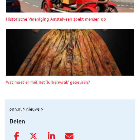
Historische Vereniging Amstelveen zoekt mensen op
Wat moet er met het ‘Jurkenwrak’ gebeuren?
onh.nl
>
nieuws
>
Delen