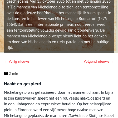
geschiedenis. Van 15 oktober 2025 tot en met 25 januari 2026
is 'De mannen van Michelangelo' te zien: een tentoonstelling
over de glorieuze hoofdrol die het mannelijk lichaam speelt in
de kunst en in het leven van Michelangelo Buonarroti (1475-
1564). Dat is een internationale primeur: nooit eerder werd
een tentoonstelling volledig gewijd aan dit onderwerp. 'De
mannen van Michelangelo' werpt nieuw licht op het denken
en doen van Michelangelo en trekt paralellen met de huidige
tijd.
← Vorig nieuws
Volgend nieuws →
2 min
Naakt en gespierd
Michelangelo was gefascineerd door het mannenlichaam. In bijna
al zijn kunstwerken speelt het een rol, veelal naakt, gespierd en
in een uitdagende en expressieve houding. Op het belangrijkste
plein in Florence werd een vijf meter hoge naakte man van
Michelangelo geplaatst: de marmeren
David
. In de Sixtijnse Kapel