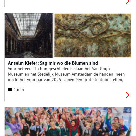
Anselm Kiefer: Sag mir wo die Blumen sind
Voor het eerst in hun geschiedenis slaan het Van Gogh
Museum en het Stedelijk Museum Amsterdam de handen ineen
om in het voorjaar van 2025 samen één grote tentoonstelling
te presenteren van een van de belangrijkste kunstenaars van
4 min
onze tijd: Anselm Kiefer. De kunstenaar krijgt een erepodium in
dit tweeluik waarin voor het eerst zijn bijzondere band met
het werk van Vincent van Gogh wordt uitgelicht en alle
publiekslievelingen van Kiefer uit de collectie van het
Stedelijk, het museum dat zo belangrijk is voor zijn loopbaan,
bij elkaar worden getoond. Bovendien zal op beide locaties
nieuw, nog nooit getoond werk van de kunstenaar te zien zijn.