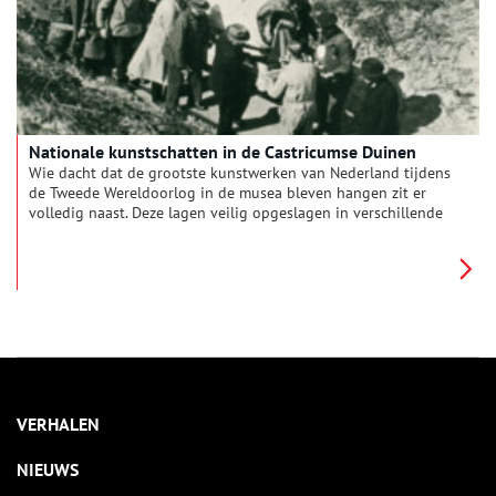
Nationale kunstschatten in de Castricumse Duinen
Wie dacht dat de grootste kunstwerken van Nederland tijdens
de Tweede Wereldoorlog in de musea bleven hangen zit er
volledig naast. Deze lagen veilig opgeslagen in verschillende
bunkers in de duinen. Het eerste idee hiervoor ontstond naar
aanleiding van een reis naar Spanje door Jonkheer Willem
Sandberg, destijds conservator van het Stedelijk Museum
Amsterdam. Hij begon in 1939 met de aanleg van een bomvrije
bunker in de Castricumse duinen die het nationaal kunstbezit
moest beschermen tegen de gruwelen van de oorlog.
VERHALEN
NIEUWS