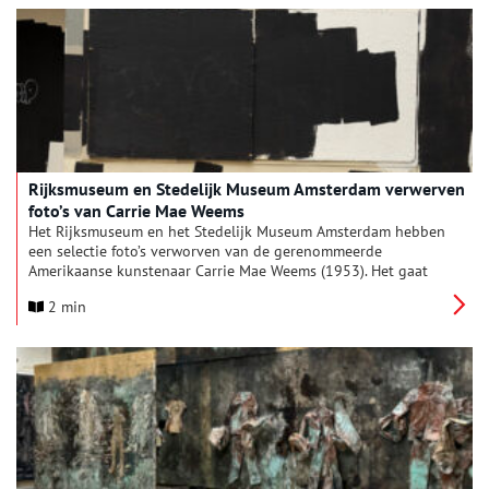
kijkervaring.
Rijksmuseum en Stedelijk Museum Amsterdam verwerven
foto’s van Carrie Mae Weems
Het Rijksmuseum en het Stedelijk Museum Amsterdam hebben
een selectie foto’s verworven van de gerenommeerde
Amerikaanse kunstenaar Carrie Mae Weems (1953). Het gaat
om foto’s uit de serie Painting the Town (2021), die ze maakte
2 min
in de nasleep van de Black Lives Matter-protesten in haar
geboortestad Portland. De tentoonstelling Carrie Mae Weems:
Painting the Town, waar de foto’s onderdeel van zijn, is vanaf 7
februari t/m 9 juni 2025 te zien in het Rijksmuseum.