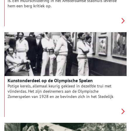
is. Een muurschildering in het Amsterdamse stadhuis leverde
hem een berg kritiek op.
Kunstonderdeel op de Olympische Spelen
Potige kerels, allemaal keurig gekleed in dezelfde trui met
vlinderdas. Het zijn deelnemers aan de Olympische
Zomerspelen van 1928 en ze bevinden zich in het Stedelijk
Museum Amsterdam. Kunst was tussen 1912 en 1948 namelijk
vast onderdeel. Waar komt dit idee vandaan en waar is het
vandaag de dag gebleven?