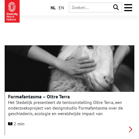
NL
EN
Formafantasma – Oltre Terra
Het Stedelijk presenteert de tentoonstelling Oltre Terra, een
onderzoeksproject van designstudio Formafantasma over de
geschiedenis, ecologie en wereldwijde impact van
wolproductie. Mensen hebben de evolutie van schapen sterk
2 min
beïnvloed, maar schapen hebben ook bijgedragen aan de
menselijke geschiedenis. Oltre Terra brengt materialen,
objecten en ambachten samen tot een multidisciplinaire