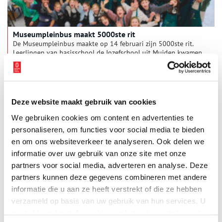
Museumpleinbus maakt 5000ste rit
De Museumpleinbus maakte op 14 februari zijn 5000ste rit.
Leerlingen van basisschool de Jozefschool uit Muiden kwamen
‘s ochtends aan bij het Van Gogh Museum voor een
rondleiding en een workshop in het atelier. Het bezoek werd
1 min
feestelijk afgesloten met een gebakje en groepsfoto.
Deze website maakt gebruik van cookies
We gebruiken cookies om content en advertenties te
personaliseren, om functies voor social media te bieden
en om ons websiteverkeer te analyseren. Ook delen we
informatie over uw gebruik van onze site met onze
partners voor social media, adverteren en analyse. Deze
partners kunnen deze gegevens combineren met andere
Ver­kleed­par­tij voor de vrou­wen­zaak
informatie die u aan ze heeft verstrekt of die ze hebben
Op 28 februari 1931 vond er een spektakel plaats in het
verzameld op basis van uw gebruik van hun services. U
Stedelijk Museum in Amsterdam. Een historische modeshow
gaat akkoord met de cookies en het
privacystatement
van heldinnen, georganiseerd door de feministes en