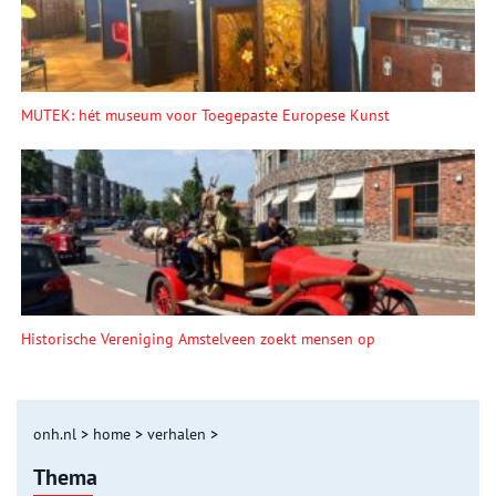
MUTEK: hét museum voor Toegepaste Europese Kunst
Historische Vereniging Amstelveen zoekt mensen op
onh.nl
>
home
>
verhalen
>
Thema