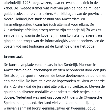
uiteindelijk 1928 toegewezen, maar er kwam een kink in de
kabel. De Tweede Kamer was niet van plan de nodige miljoen
gulden subsidie te verstrekken. Met bijdragen van de provincie
Noord-Holland, het stadsbestuur van Amsterdam, en
inzamelingsacties kwam het toch allemaal voor elkaar. De
kunstzinnige afdeling droeg tevens zijn steentje bij. Zo was er
een penning waarin de koper zijn naam kon laten graveren, en
ging de opbrengst van de informatiegids voor bezoekers aan de
Spelen, vol met bijdragen uit de kunsthoek, naar het potje.
Eremetaal
De kunstolympiade vond plaats in het Stedelijk Museum in
Amsterdam en de inzendingen werden beoordeeld door een jury.
Net als bij de sporten werden de beste deelnemers beloond met
een medaille. De kwaliteit van de ingezonden stukken varieerde
sterk. Zo sterk dat de jury niet alle prijzen uitreikte. Zo bleven de
gouden en zilveren medaille voor orkestmuziek netjes in hun
doosje. Nederland was niet onsuccesvol tijdens de Olympische
Spelen in eigen land. Het land viel vier keer in de prijzen,
waarvan eenmaal brons, eenmaal zilver en tweemaal goud.