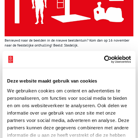
Benieuwd naar de beelden in de nieuwe beeldentuin? Kom dan op 16 november
naar de feestelijke onthulling! Beeld: Stedelijk.
Feestelijke onthulling
Op zaterdag 16 november vieren we de feestelijke onthulling van
de beeldentuin met een gratis toegang tot alle tentoonstellingen
in het museum, een spetterend optreden van Sef, en workshops
Deze website maakt gebruik van cookies
en tours in en om het gebouw. Ook kun je je slag slaan bij de
We gebruiken cookies om content en advertenties te
boekenverkoop in de bibliotheek, en natuurlijk is er gratis
personaliseren, om functies voor social media te bieden
limonade!
en om ons websiteverkeer te analyseren. Ook delen we
informatie over uw gebruik van onze site met onze
Om 12.00 uur is het officiële onthullingsmoment, door loco-
burgemeester en wethouder Kunst en cultuur Touria Meliani.
partners voor social media, adverteren en analyse. Deze
Bezoekers krijgen ook de kans om sculpturen te onthullen, want
partners kunnen deze gegevens combineren met andere
wie in de entree een gouden ticket ontvangt, is een van de
informatie die u aan ze heeft verstrekt of die ze hebben