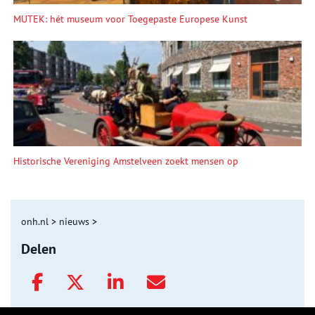
MUTEK: hét museum voor Toegepaste Europese Kunst
Historische Vereniging Amstelveen zoekt mensen op
onh.nl
>
nieuws
>
Delen