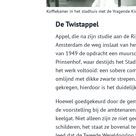
Koffiekamer in het stadhuis met de Vragende Ki
De Twistappel
Appel, die na zijn studie aan de 
Amsterdam de weg inslaat van het
van 1949 de opdracht een muursch
Prinsenhof, waar destijds het Sta
het werk voltooid: een sobere com
omlijnd met dikke zwarte strepen.
gekregen, hierdoor is het duidelij
Hoewel goedgekeurd door de geme
de voorstelling bij de ambtenare
keelgat. Niet alleen zijn ze niet
schilderen, het staat ze bovenal 
leed dat de Tweede Wereldoorlog h