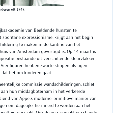
nderen uit 1949.
Rijksakademie van Beeldende Kunsten te
 spontane expressionisme, krijgt aan het begin
ildering te maken in de kantine van het
dhuis van Amsterdam gevestigd is. Op 14 maart is
positie bestaande uit verschillende kleurvlakken,
 Vier figuren hebben zwarte stippen als ogen
k dat het om kinderen gaat.
entelijke commissie wandschilderingen, schiet
n aan hun middagboterham in het verkeerde
 gediend van Appels moderne, primitieve manier van
tegen om dagelijks herinnerd te worden aan het
eeft veroorzaakt. Ook de pers spreekt er schande