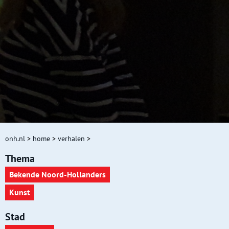
onh.nl
>
home
>
verhalen
>
Thema
Bekende Noord-Hollanders
Kunst
Stad