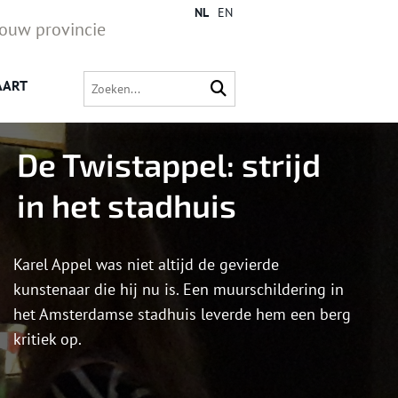
NL
EN
jouw provincie
AART
De Twistappel: strijd
in het stadhuis
Karel Appel was niet altijd de gevierde
kunstenaar die hij nu is. Een muurschildering in
het Amsterdamse stadhuis leverde hem een berg
kritiek op.