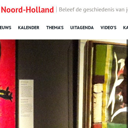
 Noord-Holland
Beleef de geschiedenis van 
IEUWS
KALENDER
THEMA’S
UITAGENDA
VIDEO’S
K