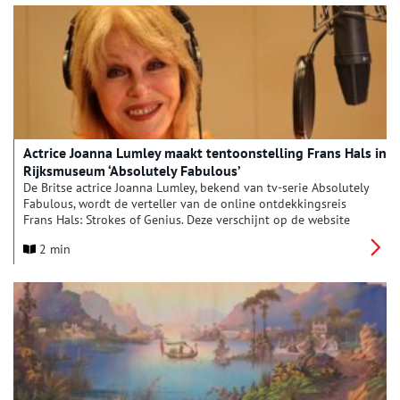
Actrice Joanna Lumley maakt tentoonstelling Frans Hals in
Rijksmuseum ‘Absolutely Fabulous’
De Britse actrice Joanna Lumley, bekend van tv-serie Absolutely
Fabulous, wordt de verteller van de online ontdekkingsreis
Frans Hals: Strokes of Genius. Deze verschijnt op de website
van het Rijksmuseum bij de tentoonstelling Frans Hals, die op
2 min
16 februari opent. Joanna Lumley is groot fan van de
Nederlandse 17de-eeuwse schilderkunst en het Rijksmuseum.
Ze twijfelde daarom geen moment toen ze gevraagd werd voor
haar rol bij de Frans Hals-tentoonstelling. De Nederlandse
versie, De geniale streken van Frans Hals, wordt ingesproken
door actrice Eva van de Gucht (Iedereen beroemd, Oogappels,
Klokhuis), die net als Frans Hals Vlaamse roots heeft.