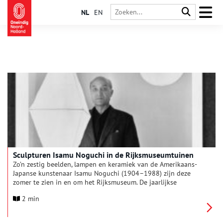
NL
EN
Sculpturen Isamu Noguchi in de Rijksmuseumtuinen
Zo’n zestig beelden, lampen en keramiek van de Amerikaans-
Japanse kunstenaar Isamu Noguchi (1904–1988) zijn deze
zomer te zien in en om het Rijksmuseum. De jaarlijkse
tuintentoonstelling van het Rijksmuseum laat alle facetten
2 min
zien van het veelzijdige oeuvre van één van de belangrijkste
modernistische beeldhouwers van de twintigste eeuw.