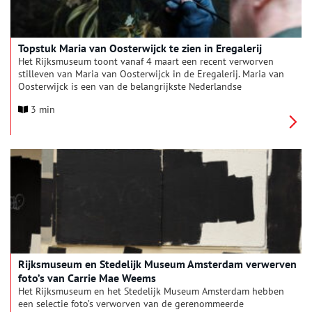
Topstuk Maria van Oosterwijck te zien in Eregalerij
Het Rijksmuseum toont vanaf 4 maart een recent verworven
stilleven van Maria van Oosterwijck in de Eregalerij. Maria van
Oosterwijck is een van de belangrijkste Nederlandse
vrouwelijke schilders van de 17de eeuw en staat bekend om
3 min
haar bloemstillevens. In 2023 kreeg het Rijksmuseum de
gelegenheid om dit stilleven uit een particuliere verzameling
te verwerven. Het schilderij is een zeer persoonlijk werk
binnen het oeuvre van de kunstenaar. Voor Van Oosterwijck
was dit stilleven een getuigenis van haar onvoorwaardelijke
geloof.
Rijksmuseum en Stedelijk Museum Amsterdam verwerven
foto’s van Carrie Mae Weems
Het Rijksmuseum en het Stedelijk Museum Amsterdam hebben
een selectie foto’s verworven van de gerenommeerde