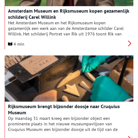
Amsterdam Museum en Rijksmuseum kopen gezamenlijk
schilderij Carel Willink
Het Amsterdam Museum en het Rijksmuseum kopen
gezamenlijk een werk aan van de Amsterdamse schilder Carel
Willink. Het schilderij Portret van Rik uit 1976 toont Rik van
Dam, de levenspartner van de Amsterdamse uitgever en
4 min
schrijver Johan Polak. Willink portretteerde Van Dam als een
trotse man in een tijd waarin homo-emancipatie in Nederland
nog niet vanzelfsprekend was. Met het werk kan het verhaal
van de Amsterdamse queer-emancipatie worden verteld. Deze
geschiedenis is nog altijd onderbelicht in beide musea.
Rijksmuseum brengt bijzonder doosje naar Cruquius
Museum
Op maandag 31 maart kreeg een bijzonder object een
prominente plaats in het nieuwe museumpaviljoen van
Cruquius Museum: een bijzonder doosje uit de tijd van de
drooglegging van het Haarlemmermeer.