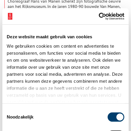
Choreograaf Hans van Manen schenkt zijn fotografische oeuvre
aan het Rijksmuseum. In de jaren 1980-90 bouwde Van Manen,
naast zijn werk als choreograaf, een klein maar zorgvuldig
gecomponeerd oeuvre op. Hij portretteerde dansers en
2 min
fotografeerde mannelijk naakt. Kenmerkend voor zijn
fotografie is de ogenschijnlijke eenvoud van de compositie,
waarbij het vatten van schoonheid hoofdzaak was. Van Manen
Deze website maakt gebruik van cookies
schenkt 86 van zijn foto’s. In 2019 droeg hij met zijn partner
Henk van Dijk 21 foto’s van Robert Mapplethorpe over aan het
We gebruiken cookies om content en advertenties te
Rijksmuseum.
personaliseren, om functies voor social media te bieden
en om ons websiteverkeer te analyseren. Ook delen we
informatie over uw gebruik van onze site met onze
partners voor social media, adverteren en analyse. Deze
Restauratie van Rembrandts Nachtwacht van start
partners kunnen deze gegevens combineren met andere
Na vijf jaar intensief onderzoek start vandaag een team van
informatie die u aan ze heeft verstrekt of die ze hebben
acht restauratoren van het Rijksmuseum met het verwijderen
verzameld op basis van uw gebruik van hun services. U
van het vernis van De Nachtwacht. Dit markeert het begin van
de tweede fase van Operatie Nachtwacht, het grootste
gaat akkoord met de cookies en het
privacystatement
2 min
onderzoeks- en restauratieproject ooit voor Rembrandts
als u onze website blijft gebruiken.
Toestemmingsselectie
meesterwerk. Het verwijderen van de oude vernis wordt
Noodzakelijk
gedaan om het schilderij straks optimaal te bewaren voor de
toekomst. Het werk gebeurt met microscopische precisie en
vindt plaats voor de ogen van het publiek, in de glazen ruimte