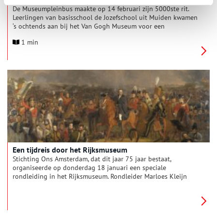
De Museumpleinbus maakte op 14 februari zijn 5000ste rit.
Leerlingen van basisschool de Jozefschool uit Muiden kwamen
‘s ochtends aan bij het Van Gogh Museum voor een
rondleiding en een workshop in het atelier. Het bezoek werd
1 min
feestelijk afgesloten met een gebakje en groepsfoto.
Een tijdreis door het Rijksmuseum
Stichting Ons Amsterdam, dat dit jaar 75 jaar bestaat,
organiseerde op donderdag 18 januari een speciale
rondleiding in het Rijksmuseum. Rondleider Marloes Kleijn
vertelde uitgebreid over de meesterwerken uit de negentiende
eeuw en twintigste eeuw: een periode van ongekende
veranderingen en creatieve revoluties.