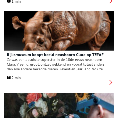
1 min
Rijksmuseum koopt beeld neushoorn Clara op TEFAF
Ze was een absolute superster in de 18de eeuw, neushoorn
Clara. Vreemd, groot, ontzagwekkend en vooral totaal anders
dan alle andere bekende dieren. Zeventien jaar lang trok ze
met haar Nederlandse eigenaar door Europa, langs hoven,
2 min
markten, kermissen en carnavals. Van Wenen tot Parijs en van
Napels tot Kopenhagen, liepen vorsten, boeren, burgers en
kunstenaars uit om het dier te bewonderen en vast te leggen.
Vandaag voegt het Rijksmuseum een zeldzaam, ruim 50
centimeter groot terracotta beeld van Clara uit de 18de eeuw
toe aan de collectie.