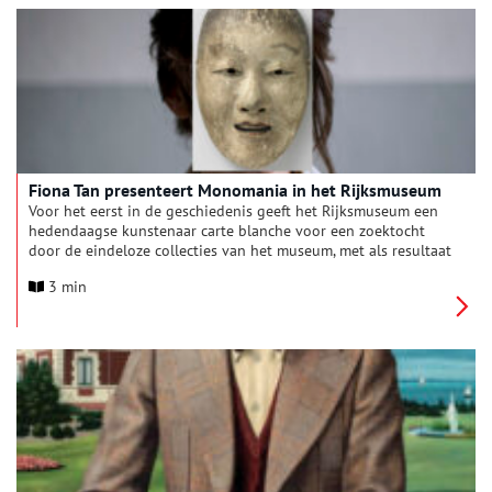
Fiona Tan presenteert Monomania in het Rijksmuseum
Voor het eerst in de geschiedenis geeft het Rijksmuseum een
hedendaagse kunstenaar carte blanche voor een zoektocht
door de eindeloze collecties van het museum, met als resultaat
een grote tentoonstelling. Fiona Tan: Monomania is een
3 min
indringende tentoonstelling waarin Tan een reis door de geest
maakt. Uitgangspunt hiervoor is haar fascinatie voor de
verbeelding van de psychiatrie in de 19de eeuw. Te zien zijn
onder meer prenten van Francisco Goya tot Edvard Munch,
schilderijen van Raden Saleh, Japanse maskers en doopjurken
uit de collectie van het Rijksmuseum. De tentoonstelling
eindigt met de première van Janine’s Room (2025), een
ruimtelijke video-installatie, gemaakt door Fiona Tan in
opdracht van het Rijksmuseum.