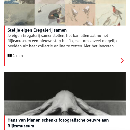
Stel je eigen Eregalerij samen
Je eigen Eregalerij samenstellen, het kan allemaal nu het
Rijksmuseum een nieuwe stap heeft gezet om zoveel mogelijk
beelden uit haar collectie online te zetten. Met het lanceren
van Collectie Online kun je sinds kort maar liefst 800.000
1 min
kunstwerken op hoge resolutie, 500.00 boeken en 800 meter
aan documentatie op één plek vinden.
Hans van Manen schenkt fotografische oeuvre aan
Rijksmuseum