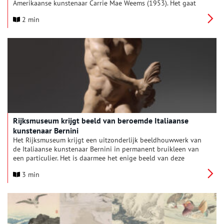
Amerikaanse kunstenaar Carrie Mae Weems (1953). Het gaat
om foto’s uit de serie Painting the Town (2021), die ze maakte
2 min
in de nasleep van de Black Lives Matter-protesten in haar
geboortestad Portland. De tentoonstelling Carrie Mae Weems:
Painting the Town, waar de foto’s onderdeel van zijn, is vanaf 7
februari t/m 9 juni 2025 te zien in het Rijksmuseum.
Rijksmuseum krijgt beeld van beroemde Italiaanse
kunstenaar Bernini
Het Rijksmuseum krijgt een uitzonderlijk beeldhouwwerk van
de Italiaanse kunstenaar Bernini in permanent bruikleen van
een particulier. Het is daarmee het enige beeld van deze
wereldberoemde barokke beeldhouwer in Nederland. Het gaat
3 min
om het terracotta studiemodel van de Triton staand op een
schelp, dat Bernini maakte in opdracht van de paus voor de
Fontana del Moro op één van de belangrijkste pleinen van
Rome, Piazza Navona. Het 72 centimeter hoge beeld was in
2020 al in het Rijksmuseum te zien op de tentoonstelling
Caravaggio – Bernini.