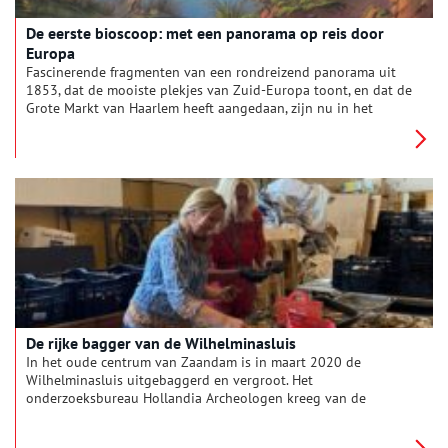
De eerste bioscoop: met een panorama op reis door
Europa
Fascinerende fragmenten van een rondreizend panorama uit
1853, dat de mooiste plekjes van Zuid-Europa toont, en dat de
Grote Markt van Haarlem heeft aangedaan, zijn nu in het
Rijksmuseum te zien.
De rijke bagger van de Wilhelminasluis
In het oude centrum van Zaandam is in maart 2020 de
Wilhelminasluis uitgebaggerd en vergroot. Het
onderzoeksbureau Hollandia Archeologen kreeg van de
Provincie Noord-Holland de opdracht om het archeologisch
onderzoek hierbij uit te voeren. De gemeente Zaanstad schreef