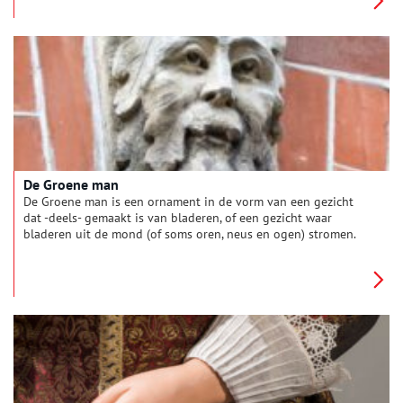
het Programma van Eisen waaraan het onderzoek moest
voldoen, begeleidde de werkzaamheden, sorteerde de
vondsten en conserveerde en determineerde een deel daarvan.
Ook (Zaanse) amateurarcheologen, vrijwilligers en studenten
van diverse opleidingen hielpen een handje mee. Dat tijdens
de werkzaamheden ruim 400.000 vondsten uit de 15e tot en
met de 18e eeuw gevonden zouden worden, overtrof alle
verwachtingen.
De Groene man
De Groene man is een ornament in de vorm van een gezicht
dat -deels- gemaakt is van bladeren, of een gezicht waar
bladeren uit de mond (of soms oren, neus en ogen) stromen.
Dit zeer intrigerende ornament is te vinden in middeleeuwse
kerken, maar ook op gevels van oude huizen. Haarlem heeft
maar liefst 69 Groene mannen in zijn binnenstad. Dit maakt
Haarlem de stad met de – op Amsterdam na – meeste Groene
mannen van Nederland! De Groene man wordt tegenwoordig
onder andere gezien als het symbool voor de verbinding van
de mens met de natuur. Maar werd hij altijd zo gezien? Lees
verder over de speurtocht naar de betekenis van de Groene
man.