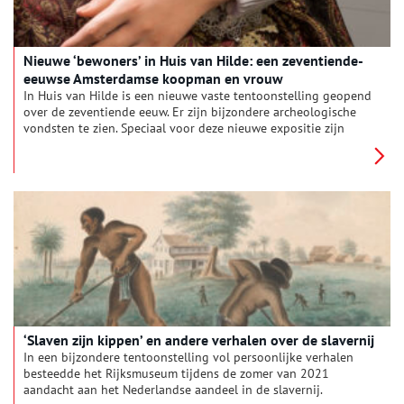
Nieuwe ‘bewoners’ in Huis van Hilde: een zeventiende-
eeuwse Amsterdamse koopman en vrouw
In Huis van Hilde is een nieuwe vaste tentoonstelling geopend
over de zeventiende eeuw. Er zijn bijzondere archeologische
vondsten te zien. Speciaal voor deze nieuwe expositie zijn
twee mensfiguren gemaakt: een Amsterdamse koopman en
vrouw. De figuren zijn gemaakt door Mieneke van Gogh en de
bijbehorende historische kleding is gemaakt door Suzanne
Spruijt van Het Atelier van Toen.
‘Slaven zijn kippen’ en andere verhalen over de slavernij
In een bijzondere tentoonstelling vol persoonlijke verhalen
besteedde het Rijksmuseum tijdens de zomer van 2021
aandacht aan het Nederlandse aandeel in de slavernij.