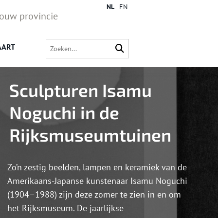
NL
EN
jouw provincie
AART
Sculpturen Isamu
Noguchi in de
Rijksmuseumtuinen
Zo’n zestig beelden, lampen en keramiek van de
Amerikaans-Japanse kunstenaar Isamu Noguchi
(1904–1988) zijn deze zomer te zien in en om
het Rijksmuseum. De jaarlijkse