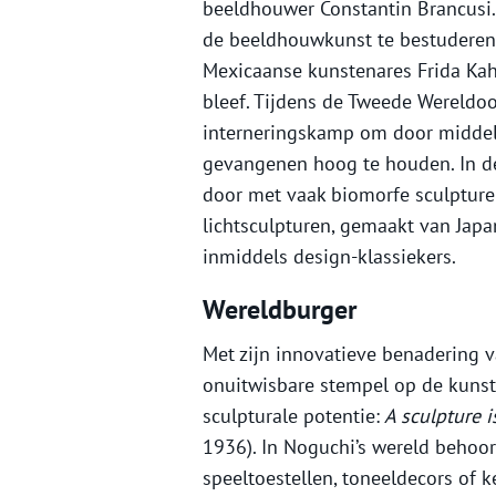
beeldhouwer Constantin Brancusi.
de beeldhouwkunst te bestuderen.
Mexicaanse kunstenares Frida Kahl
bleef. Tijdens de Tweede Wereldoor
interneringskamp om door middel
gevangenen hoog te houden. In de j
door met vaak biomorfe sculpturen
lichtsculpturen, gemaakt van Japa
inmiddels design-klassiekers.
Wereldburger
Met zijn innovatieve benadering
onuitwisbare stempel op de kunst
sculpturale potentie:
A sculpture i
1936). In Noguchi’s wereld behoor
speeltoestellen, toneeldecors of k